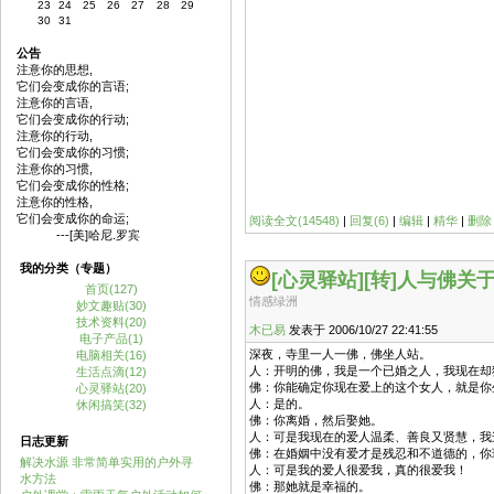
23
24
25
26
27
28
29
30
31
公告
注意你的思想,
它们会变成你的言语;
注意你的言语,
它们会变成你的行动;
注意你的行动,
它们会变成你的习惯;
注意你的习惯,
它们会变成你的性格;
注意你的性格,
它们会变成你的命运;
阅读全文(14548)
|
回复(6)
|
编辑
|
精华
|
删除
---[美]哈尼.罗宾
我的分类（专题）
[心灵驿站]
[转]人与佛关
首页(127)
情感绿洲
妙文趣贴(30)
技术资料(20)
木已易
发表于 2006/10/27 22:41:55
电子产品(1)
深夜，寺里一人一佛，佛坐人站。
电脑相关(16)
人：开明的佛，我是一个已婚之人，我现在却
生活点滴(12)
佛：你能确定你现在爱上的这个女人，就是你
心灵驿站(20)
人：是的。
休闲搞笑(32)
佛：你离婚，然后娶她。
人：可是我现在的爱人温柔、善良又贤慧，我
日志更新
佛：在婚姻中没有爱才是残忍和不道德的，你
解决水源 非常简单实用的户外寻
人：可是我的爱人很爱我，真的很爱我！
水方法
佛：那她就是幸福的。