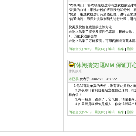
*衣领/袖口：将衣物先放进溶有洗衣粉的温水中
*发黄的白袜：用洗衣粉的溶液浸泡30分钟，
*奶渍：用洗衣粉进行污渍预处理，进行正常
*普通油污：用强力洗涤剂预先进行处理，进
胶类及胶性色素渍的去除方法
衣物上沾染了胶类及胶性色素渍，很难去除，
1、万能胶渍的去除
衣物上沾染了万能胶渍，可用丙酮或香蕉水滴
阅读全文(7896)
|
回复(4)
|
编辑
|
精华
|
删除
[休闲搞笑]
逗MM 保证开
休闲娱乐
木已易
发表于 2006/8/2 13:30:22
1.你我都是单翼的天使，唯有彼此拥抱才能
2.深夜布什看到拉登站立在自己床前，批
样自信！
3.有一颗豆，跌倒了，它气馁，情绪低落。
4.如果我是狐狸你是猎人，你会追我吗？
阅读全文(5975)
|
回复(0)
|
编辑
|
精华
|
删除