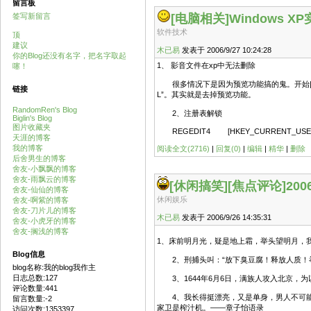
留言板
签写新留言
[电脑相关]
Windows X
软件技术
顶
建议
木已易
发表于 2006/9/27 10:24:28
你的Blog还没有名字，把名字取起
1、 影音文件在xp中无法删除
噻！
很多情况下是因为预览功能搞的鬼。开始|运行中输入并
链接
L”。其实就是去掉预览功能。
RandomRen's Blog
2、注册表解锁
Biglin's Blog
图片收藏夹
REGEDIT4 [HKEY_CURRENT_USERSoft
天涯的博客
我的博客
阅读全文(2716)
|
回复(0)
|
编辑
|
精华
|
删除
后舍男生的博客
舍友-小飘飘的博客
舍友-雨飘云的博客
[休闲搞笑]
[焦点评论]20
舍友-仙仙的博客
休闲娱乐
舍友-啊紫的博客
舍友-刀片儿的博客
木已易
发表于 2006/9/26 14:35:31
舍友-小虎牙的博客
舍友-搁浅的博客
1、床前明月光，疑是地上霜，举头望明月，
Blog信息
2、刑捕头叫：“放下臭豆腐！释放人质！举
blog名称:我的blog我作主
日志总数:127
3、1644年6月6日，满族人攻入北京，
评论数量:441
4、我长得挺漂亮，又是单身，男人不可能
留言数量:-2
家卫是榨汁机。——章子怡语录
访问次数:1353397