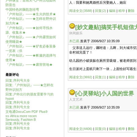
户外课堂：雷雨天气户外活动如何
人：我要和她离婚然后另娶她人，她应
防雷击
中国特色的脑筋急转弯
阅读全文(3588)
|
回复(2)
|
编辑
|
精华
|
删除
『户外知识』——★生火的技术★
『户外知识』——★怎样在野外识
别方向★
[妙文趣贴]
搞笑手机短信
『户外知识』——★如何寻找水
源、收集水★
休闲娱乐
『户外知识』——★户外露营如何
木已易
发表于 2006/9/27 10:35:09
使用睡袋★
『户外知识』——★驴友必备装备
父亲送儿远行，嘱咐道：儿啊，到大城市切莫
一览表（供
全村就完蛋了！
『户外知识』——★帐篷的选择与
使用★
幼儿园的小破孩躲在厕所里吸烟，被老师抓到
『户外知识』——★露营营地★
生日派对上蛋糕只剩下一块，上面恰好写着生日
最新评论
阅读全文(3692)
|
回复(1)
|
编辑
|
精华
|
删除
回复:序列号大全
回复:『户外知识』——★怎样在
野外识别方
[心灵驿站]
小人国的世界
回复:户外出行的朋友需要学习的
hypot
人文艺术
回复:序列号大全
回复:序列号大全
木已易
发表于 2006/9/27 10:35:09
文电通DocuCom PDF Plus9
ss Africa more recen
Seriously, Fashion B
回复:序列号大全
回复:序列号大全
阅读全文(4406)
|
回复(0)
|
编辑
|
精华
|
删除