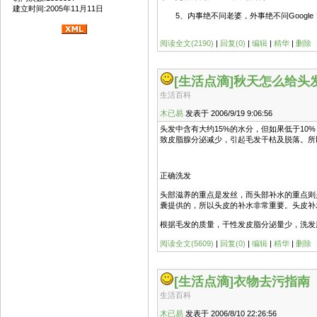
建立时间:2005年11月11日
5、内事绝不问老婆，外事绝不问Google
阅读全文(2190)
|
回复(0)
|
编辑
|
精华
|
删除
[生活点滴]
秋天怎么给头
生活百科
木已易
发表于 2006/9/19 9:06:56
头发中含有大约15%的水分，但如果低于1
致皮脂腺分泌减少，引起毛发干枯及脱落。所
正确洗发
头部滋养的重点是发丝，而头部补水的重点则
囊提供的，所以头皮的补水非常重要。头皮补
根据毛发的质量，干性发皮脂分泌量少，洗发
阅读全文(5609)
|
回复(0)
|
编辑
|
精华
|
删除
[生活点滴]
衣物去污指南
生活百科
木已易
发表于 2006/8/10 22:26:56