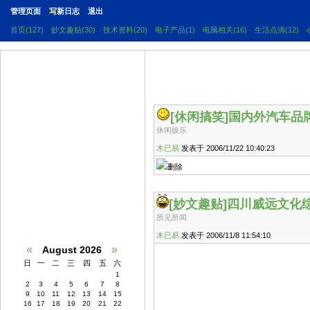
管理页面
写新日志
退出
首页(127)
妙文趣贴(30)
技术资料(20)
电子产品(1)
电脑相关(16)
生活点滴(12)
[休闲搞笑]
国内外汽车品牌
休闲娱乐
木已易
发表于 2006/11/22 10:40:23
删除
[妙文趣贴]
四川威远文化
所见所闻
木已易
发表于 2006/11/8 11:54:10
«
»
August 2026
日
一
二
三
四
五
六
1
2
3
4
5
6
7
8
9
10
11
12
13
14
15
16
17
18
19
20
21
22