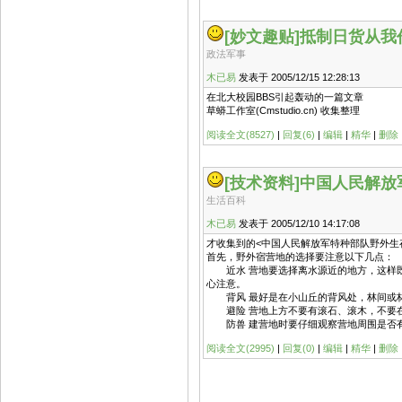
[妙文趣贴]
抵制日货从我
政法军事
木已易
发表于 2005/12/15 12:28:13
在北大校园BBS引起轰动的一篇文章
草蟒工作室(Cmstudio.cn) 收集整理
阅读全文(8527)
|
回复(6)
|
编辑
|
精华
|
删除
[技术资料]
中国人民解放
生活百科
木已易
发表于 2005/12/10 14:17:08
才收集到的<中国人民解放军特种部队野外生存
首先，野外宿营地的选择要注意以下几点：
近水 营地要选择离水源近的地方，这样既
心注意。
背风 最好是在小山丘的背风处，林间或林
避险 营地上方不要有滚石、滚木，不要在
防兽 建营地时要仔细观察营地周围是否有
阅读全文(2995)
|
回复(0)
|
编辑
|
精华
|
删除