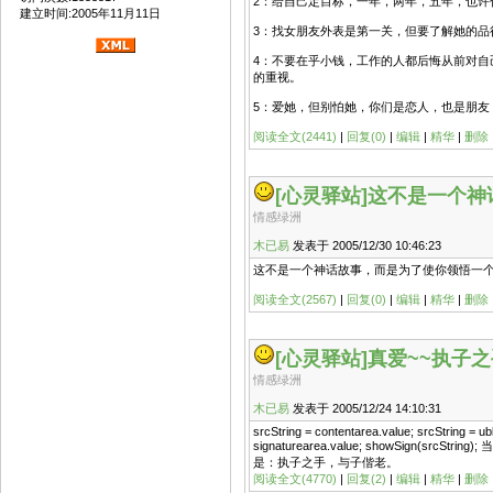
2：给自己定目标，一年，两年，五年，也许
建立时间:2005年11月11日
3：找女朋友外表是第一关，但要了解她的品
4：不要在乎小钱，工作的人都后悔从前对自
的重视。
5：爱她，但别怕她，你们是恋人，也是朋友
阅读全文(2441)
|
回复(0)
|
编辑
|
精华
|
删除
[心灵驿站]
这不是一个神
情感绿洲
木已易
发表于 2005/12/30 10:46:23
这不是一个神话故事，而是为了使你领悟一
阅读全文(2567)
|
回复(0)
|
编辑
|
精华
|
删除
[心灵驿站]
真爱~~执子
情感绿洲
木已易
发表于 2005/12/24 14:10:31
srcString = contentarea.value; srcString = ubb
signaturearea.value; showSign
是：执子之手，与子偕老。
阅读全文(4770)
|
回复(2)
|
编辑
|
精华
|
删除