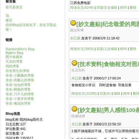
留言板
江西免费电影
签写新留言
阅读全文(6246)
|
回复(5)
|
编辑
|
精华
|
删除
顶
建议
[妙文趣贴]
纪念敬爱的周恩
你的Blog还没有名字，把名字取起
噻！
政法军事
木已易
发表于 2006/1/9 11:18:42
链接
阅读全文(3903)
|
回复(1)
|
编辑
|
精华
|
删除
RandomRen's Blog
Biglin's Blog
图片收藏夹
天涯的博客
[技术资料]
食物相克对照
我的博客
生活百科
后舍男生的博客
舍友-小飘飘的博客
木已易
发表于 2006/1/7 17:00:24
舍友-雨飘云的博客
舍友-仙仙的博客
食物相克小常识 同时进食物 导致后果
舍友-啊紫的博客
阅读全文(12288)
|
回复(6)
|
编辑
|
精华
|
删
舍友-刀片儿的博客
舍友-小虎牙的博客
舍友-搁浅的博客
[妙文趣贴]
男人感悟10
Blog信息
情感绿洲
blog名称:我的blog我作主
日志总数:127
木已易
发表于 2006/1/3 22:56:10
评论数量:441
1:能不抽烟最好不抽，它或许可以帮助你吸
留言数量:-2
访问次数:1353517