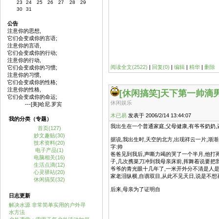
23
24
25
26
27
28
29
30
31
公告
注意你的思想,
它们会变成你的言语;
注意你的言语,
它们会变成你的行动;
注意你的行动,
阅读全文(2522)
|
回复(0)
|
编辑
|
精华
|
删除
它们会变成你的习惯;
注意你的习惯,
它们会变成你的性格;
注意你的性格,
[休闲搞笑]
天下第一帅滴
它们会变成你的命运;
休闲娱乐
---[美]哈尼.罗宾
木已易
发表于 2006/2/14 13:44:07
我的分类（专题）
我出生在一个普通家庭,父母健康,有爷爷奶奶,
首页(127)
妙文趣贴(30)
据说,我出生时,天空的北方,出现祥云一片,渐
技术资料(20)
字:帅
电子产品(1)
爸爸见到我后,声嘶力竭的哭了一个半月,他
电脑相关(16)
子,几次携菜刀冲到我母亲床前,挥舞着说要把我
生活点滴(12)
爷爷的青光眼十几年了,一米开外分不清是人是
心灵驿站(20)
家老泪纵横,自谫双目,从此不见天日,说是不想
休闲搞笑(32)
后来,母亲为了证明自
日志更新
解决水源 非常简单实用的户外寻
水方法