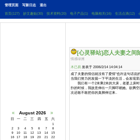
管理页面
写新日志
退出
首页(127)
妙文趣贴(30)
技术资料(20)
电子产品(1)
电脑相关(16)
生活点滴(12)
[心灵驿站]
恋人夫妻之间
情感绿洲
木已易
发表于 2006/2/14 14:04:14
成了夫妻的情侣就没有了爱情”也许这句话说
当我们努力的发掘一下平淡的生活，会发现里
我们有一个2米乘2米的大床，老婆上床时
扑的时候，我故意伸出一只脚吓唬她。欲腾空
次还敢不敢把你的臭脚伸过来..
«
»
August 2026
日
一
二
三
四
五
六
1
2
3
4
5
6
7
8
9
10
11
12
13
14
15
16
17
18
19
20
21
22