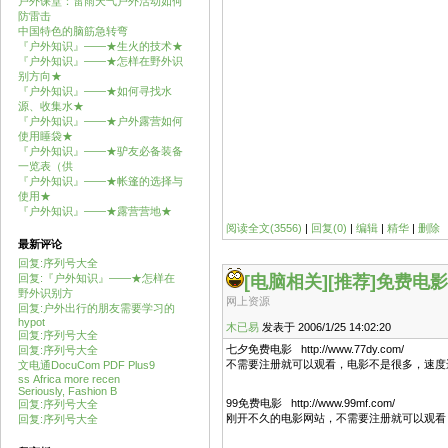
户外课堂：雷雨天气户外活动如何
防雷击
中国特色的脑筋急转弯
『户外知识』——★生火的技术★
『户外知识』——★怎样在野外识
别方向★
『户外知识』——★如何寻找水
源、收集水★
『户外知识』——★户外露营如何
使用睡袋★
『户外知识』——★驴友必备装备
一览表（供
『户外知识』——★帐篷的选择与
使用★
『户外知识』——★露营营地★
阅读全文(3556)
|
回复(0)
|
编辑
|
精华
|
删除
最新评论
回复:序列号大全
回复:『户外知识』——★怎样在
[电脑相关]
[推荐]免费电
野外识别方
网上资源
回复:户外出行的朋友需要学习的
hypot
木已易
发表于 2006/1/25 14:02:20
回复:序列号大全
七夕免费电影 http://www.77dy.com/
回复:序列号大全
不需要注册就可以观看，电影不是很多，速度
文电通DocuCom PDF Plus9
ss Africa more recen
Seriously, Fashion B
99免费电影 http://www.99mf.com/
回复:序列号大全
刚开不久的电影网站，不需要注册就可以观看
回复:序列号大全