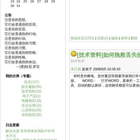
23
24
25
26
27
28
29
30
31
公告
注意你的思想,
它们会变成你的言语;
注意你的言语,
它们会变成你的行动;
阅读全文(2701)
|
回复(0)
|
编辑
|
精华
|
删除
注意你的行动,
它们会变成你的习惯;
注意你的习惯,
它们会变成你的性格;
[技术资料]
如何挽救丢失的O
注意你的性格,
软件技术
它们会变成你的命运;
---[美]哈尼.罗宾
木已易
发表于 2008/5/5 10:35:43
我的分类（专题）
有时意外断电、意外重启等因素导致我们辛辛苦
据。 WORD： 打开WORD，菜单栏－
首页(127)
具、启动的默认路径，这些路径都是可以更改的
妙文趣贴(30)
技术资料(20)
电子产品(1)
电脑相关(16)
生活点滴(12)
心灵驿站(20)
休闲搞笑(32)
日志更新
解决水源 非常简单实用的户外寻
水方法