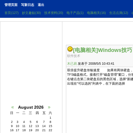
管理页面
写新日志
退出
首页(127)
妙文趣贴(30)
技术资料(20)
电子产品(1)
电脑相关(16)
生活点滴(12)
[电脑相关]
Windows技巧
软件技术
木已易
发表于 2008/5/5 10:43:41
双倍提升硬盘传输速度 如果有两块硬盘，配合
TFS磁盘格式。接着打开“磁盘管理”窗口
右键点击第二块硬盘后的黑色区域，选择“新建
出现在“可以选的”列表中，在下面的选择
«
»
August 2026
日
一
二
三
四
五
六
1
2
3
4
5
6
7
8
9
10
11
12
13
14
15
16
17
18
19
20
21
22