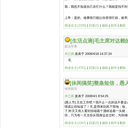
我：我也不知道自己在忙什么？我就是找不到
上帝：是的。做事情只能让你变得忙碌，效率
阅读全文(2339)
|
回复(0)
|
编辑
|
精华
|
删除
[生活点滴]
毛主席对达赖
政法军事
木已易
发表于 2008/4/18 14:37:24
毛
阅读全文(4751)
|
回复(2)
|
编辑
|
精华
|
删除
[休闲搞笑]
整蛊短信，愚
休闲娱乐
木已易
发表于 2008/4/1 8:54:25
[愚人节] 又在工作吧？我不止一次的说不要
情该让你知道了！天,是用来刮风下雨地；地，
了,昨天又有人看到你端着个酒杯追着一头猪，
待，只为有一天当你从我身边走过时，为你倾倒
阅读全文(2347)
|
回复(0)
|
编辑
|
精华
|
删除