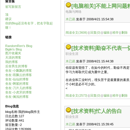
留言板
[电脑相关]
不能上网问题
签写新留言
电脑与网络
顶
建议
木已易
发表于 2008/4/21 15:54:38
你的Blog还没有名字，把名字取起
噻！
阅读全文(3606)
|
回复(0)
|
编辑
|
精华
|
删除
链接
RandomRen's Blog
[技术资料]
勤奋不代表一
Biglin's Blog
图片收藏夹
职业生涯
天涯的博客
木已易
发表于 2008/4/21 15:44:38
我的博客
后舍男生的博客
你应该有觉悟了，在如今的时代，勤奋不再是
舍友-小飘飘的博客
学习力将取代它成为重中之重。
舍友-雨飘云的博客
舍友-仙仙的博客
在农业和工业时代，埋头苦干是最重要的素质
舍友-啊紫的博客
个小时是必不可少的。
舍友-刀片儿的博客
<
舍友-小虎牙的博客
阅读全文(2573)
|
回复(0)
|
编辑
|
精华
|
删除
舍友-搁浅的博客
Blog信息
[技术资料]
忙人的告白
blog名称:我的blog我作主
日志总数:127
职业生涯
评论数量:441
木已易
发表于 2008/4/21 15:39:45
留言数量:-2
访问次数:1353999