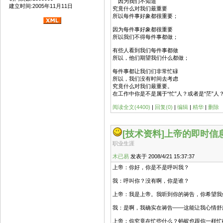
因为我们不知道
建立时间:2005年11月11日
究竟什么对我们最重要
所以每件事好象都很重要；
因为每件事好象都很重要
所以我们不得每件事都做；
有些人看到我们每件事都做
所以，他们期望我们什么都做；
每件事都让我们们非常忙碌
所以，我们没有时间去考虑
究竟什么对我们最重要。
在工作中你是不是属于“忙”人？或者是“茫”人？或是是“盲”人？ ------
阅读全文(4400)
|
回复(0)
|
编辑
|
精华
|
删除
[技术资料]
上帝的即时信
职业生涯
木已易
发表于 2008/4/21 15:37:37
上帝：你好，你是不是呼叫我？
我：呼叫你？没有啊，你是谁？
上帝：我是上帝。我听到你的祷告，你希望我
我：是啊，我确实在祷告——这能让我心情舒
上帝：你究竟在忙些什么？蚂蚁也跟你一样忙