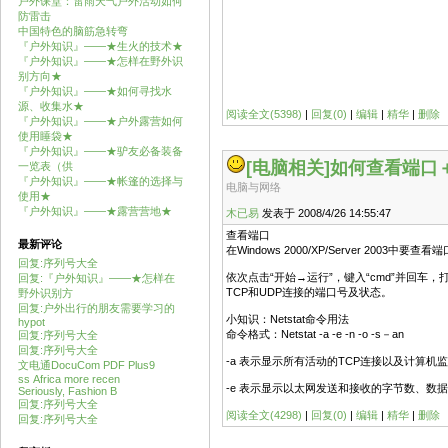
户外课堂：雷雨天气户外活动如何
防雷击
中国特色的脑筋急转弯
『户外知识』——★生火的技术★
『户外知识』——★怎样在野外识
别方向★
『户外知识』——★如何寻找水
源、收集水★
阅读全文(5398)
|
回复(0)
|
编辑
|
精华
|
删除
『户外知识』——★户外露营如何
使用睡袋★
『户外知识』——★驴友必备装备
[电脑相关]
如何查看端口
一览表（供
『户外知识』——★帐篷的选择与
电脑与网络
使用★
『户外知识』——★露营营地★
木已易
发表于 2008/4/26 14:55:47
查看端口
最新评论
在Windows 2000/XP/Server 2003中要
回复:序列号大全
依次点击“开始→运行”，键入“cmd”并回车，
回复:『户外知识』——★怎样在
TCP和UDP连接的端口号及状态。
野外识别方
回复:户外出行的朋友需要学习的
小知识：Netstat命令用法
hypot
命令格式：Netstat -a -e -n -o -s－an
回复:序列号大全
回复:序列号大全
-a 表示显示所有活动的TCP连接以及计算机监
文电通DocuCom PDF Plus9
ss Africa more recen
-e 表示显示以太网发送和接收的字节数、数
Seriously, Fashion B
回复:序列号大全
阅读全文(4298)
|
回复(0)
|
编辑
|
精华
|
删除
回复:序列号大全