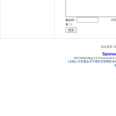
4
M
P
4
监
控
验证码：
(不
监
容！)
控
监
控
设
备
站点首页
|
监
控
Spons
设
W3CHINA Blog 0.8 Processed in 0
备
《全国人大常委会关于维护互联网安全
机
苏
票
机
票
机
票
机
票
机
票
机
票
机
票