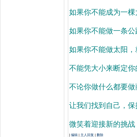
如果你不能成为一棵
如果你不能做一条公
如果你不能做太阳，
不能凭大小来断定你
不论你做什么都要做
机
票
让我们找到自己，保
机
票
打
折
微笑着迎接新的挑战
机
票
打
|
编辑
|
主人回复
|
删除
折