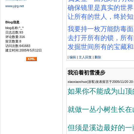
确保镜里是真实的世界
www.yjrg.net
让所有的世人，终於知
Blog信息
我要持一枚万能
防毒面
blog名称:^_^
日志总数:93
去打开所有的锁，所有
评论数量:316
留言数量:8
发掘世间所有的宝藏和
访问次数:641683
建立时间:2005年5月12日
|
编辑
|
主人回复
|
删除
我沿着初雪漫步
xiaoxiaoshuo(游客)发表留言于2005/11/20 20:
如果你不能成为山顶
就做一丛小树生长在
但须是溪边最好的一