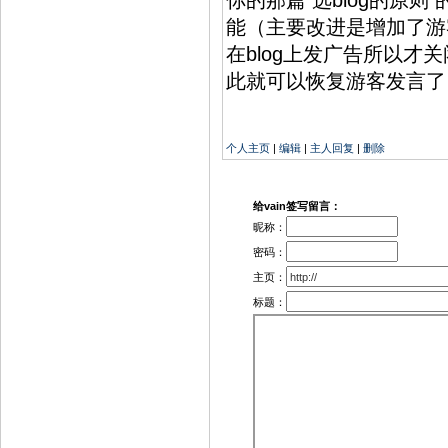
你的那篇 选blog的原
票
厦
能（主要改进是增加了游
门
机
在blog上发广告所以才
票
此就可以恢复游客发言了） 
福
州
机
票
福
个人主页
|
编辑
|
主人回复
|
删除
州
机
票
西
给vain签写留言：
安
昵称：
机
票
密码：
西
安
主页：
机
标题：
票
数
码
相
机
数
码
相
机
M
P