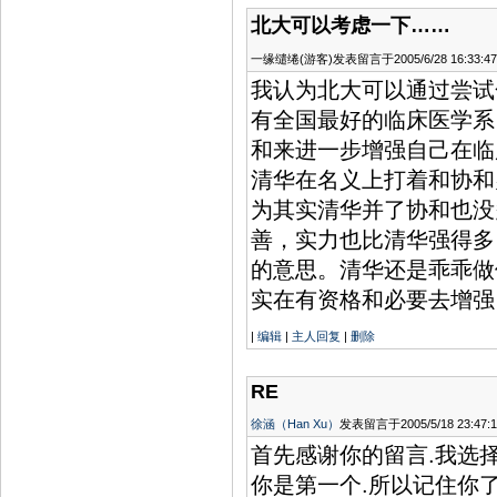
上
北大可以考虑一下……
海
机
一缘缱绻(游客)发表留言于2005/6/28 16:33:47
票
广
我认为北大可以通过尝试
州
机
有全国最好的临床医学系
票
和来进一步增强自己在临
广
州
清华在名义上打着和协和
机
票
为其实清华并了协和也没
深
圳
善，实力也比清华强得多
机
票
的意思。清华还是乖乖做
深
实在有资格和必要去增强
圳
机
票
|
编辑
|
主人回复
|
删除
成
都
机
RE
票
成
徐涵（Han Xu）
发表留言于2005/5/18 23:47:1
都
机
首先感谢你的留言.我选
票
你是第一个.所以记住你了
重
庆