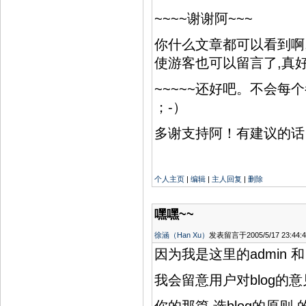
机
~~~~谢谢阿~~~
票
重
庆
你什么文章都可以看到啊
机
使游客也可以留言了,真好^
票
昆
明
~~~~~还好吧。不会
机
票
；-）
昆
明
多谢支持阿！有建议的话，到
机
票
乌
鲁
木
个人主页
|
编辑
|
主人回复
|
删除
齐
机
票
嘿嘿~~
乌
鲁
徐涵（Han Xu）
发表留言于2005/5/17 23:44:4
木
齐
因为我是这里的admin 和 d
机
票
厦
我会留意用户对blog的意
门
机