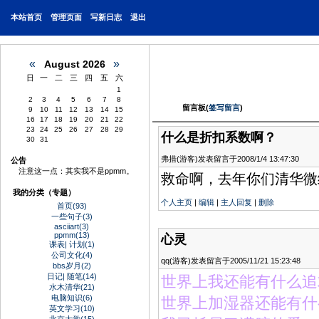
本站
首页
管理页面
写新日志
退出
«
»
August 2026
日
一
二
三
四
五
六
1
2
3
4
5
6
7
8
留言板(
签写留言
)
9
10
11
12
13
14
15
16
17
18
19
20
21
22
23
24
25
26
27
28
29
什么是折扣系数啊？
30
31
弗措(游客)发表留言于2008/1/4 13:47:30
公告
注意这一点：其实我不是ppmm
。
救命啊，去年你们清华微
我的分类（专题）
个人主页
|
编辑
|
主人回复
|
删除
首页(93)
一些句子(3)
asciiart(3)
ppmm(13)
心灵
课表| 计划(1)
公司文化(4)
qq(游客)发表留言于2005/11/21 15:23:48
bbs岁月(2)
日记| 随笔(14)
世界上我还能有什么追
水木清华(21)
电脑知识(6)
世界上
加湿器
还能有什
英文学习(10)