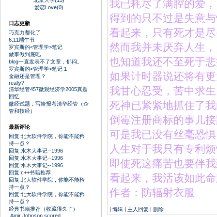
北京大学(15)
我已耗尽了满腔的爱，
爱恋Love(0)
得到的只不过是失意与
日志更新
看起来，只有死才是尽
巧克力都化了
6.11端午节
然而我并未厌弃人生，
罗宾斯的<管理学>笔记
做事做到底吧
也知道我还不至死于悲
blog一直发表不了文章，郁闷。
罗宾斯的<管理学>笔记 1
如果
计时器
说还将有更
金融还是管理？
really?
我甘心忍受，苦中求生
清华经管457微观经济学2005真题
回忆
死神已紧紧地抓住了我
微经试题，写给报考清华经管（企
管和技经）
倒霉
注册商标
的事儿接
最新评论
可是我已没有丝毫恐惧
回复:北大软件学院，你能不能矜
持一点？
人生对于我只有
专利
烦
回复:水木大事记--1996
回复:水木大事记--1996
即使死这痛苦也要伴我
回复:水木大事记--1996
回复:c++书籍推荐
看起来，我活该如此命
回复:北大软件学院，你能不能矜
持一点？
作者：
防辐射衣服
回复:北大软件学院，你能不能矜
持一点？
经典书籍推荐（收藏很久了）
|
编辑
|
主人回复
|
删除
Amir Johnson scored