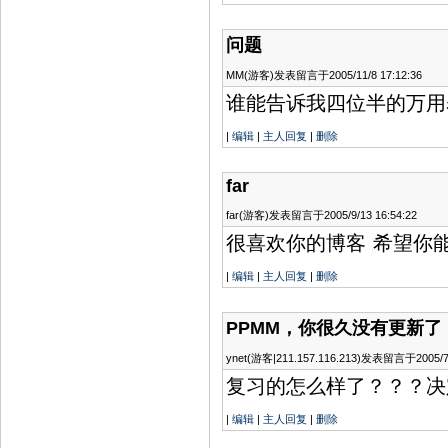
机
票
特
问题
价
机
MM(游客)发表留言于2005/11/8 17:12:36
票
谁能告诉我四位半的万用
特
价
机
|
编辑
|
主人回复
|
删除
票
国
际
far
机
票
far(游客)发表留言于2005/9/13 16:54:22
国
际
很喜欢你的博客
希望你
机
票
|
编辑
|
主人回复
|
删除
北
京
机
PPMM，你很久没有更新了
票
北
京
ynet(游客|211.157.116.213)发表留言于2005/7/
机
复习的怎么样了？？？决
票
上
海
|
编辑
|
主人回复
|
删除
机
票