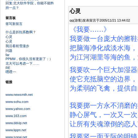
回复:北大软件学院，你能不能矜
持一点？
心灵
留言板
qq(游客)发表留言于2005/11/21 13:44:02
签写新留言
《我要
……》
什么是折扣系数啊？
心灵
我要做一台庞大的
擦鞋
心灵
我沿着初雪漫步
把脑海净化成淡水海，
问题
far
为江河湖里等海的鱼，
PPMM，你很久没有更新了：）
北大可以考虑一下……
RE
我要吹一个巨大
加湿器
嘿嘿~~
使它充抵脑空的边界，
链接
为柔弱的飞禽，提供自
www.newsmth.net
www.sohu.com
我要掷一方永不消磨的
www.yahoo.com
静心屏气，一次又一次
www.163.com
让所有失魂潦倒的恋人
www.ddvip.net
www.lqqm.net
我要竖一面无际的明镜
www.sopai.net