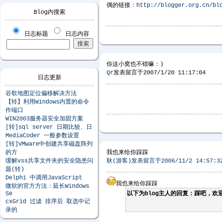
偶的链接：
http://blogger.org.cn/bl
Blog内搜索
日志标题
日志内容
你这小窝也不错嘛：)
Qr
发表留言于2007/1/20 11:17:04
日志更新
谷歌地图定位偏移解决方法
【转】利用Windows内置的命令
作端口
WIN2003服务器安全加固方案
[转]sql server 日期比较、日
MediaCoder 一般参数设置
[转]VMware中创建共享磁盘阵列
的方
我也来给你踩踩
缓解vss共享文件夹的安全隐患问
耿(游客)发表留言于2006/11/2 14:57:3
题(转)
Delphi 中调用JavaScript
我也来给你踩踩
微软的官方方法：延长Windows
Se
以下为blog主人的回复：踩吧，欢
cxGrid 过滤 排序后 取选中记
录的