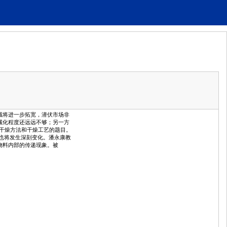
域将进一步拓宽，潜伏市场非
机械化程度还远远不够；另一方
是干燥方法和干燥工艺的题目。
也将发生深刻变化。潘永康教
物料内部的传递现象。被