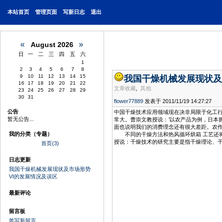
本站首页
管理页面
写新日志
退出
«
»
August 2026
日
一
二
三
四
五
六
1
2
3
4
5
6
7
8
9
10
11
12
13
14
15
我国干燥机械发展现状及
16
17
18
19
20
21
22
文章收藏
,
其他
23
24
25
26
27
28
29
30
31
flower77889
发表于 2011/11/19 14:27:27
公告
中国干燥技术应用领域现在决非局限于化工
暂无公告...
常大。曹崇文教授说：’以农产品为例，日本
面也说明我们的消费理念还有很大差距。农作
我的分类（专题）
不同的干燥方法和热风循环烘箱 工艺还将
授说：干燥技术的研究主要是指干燥理论、
首页(3)
日志更新
我国干燥机械发展现状及市场形势
VI的发展情况及误区
最新评论
留言板
签写新留言