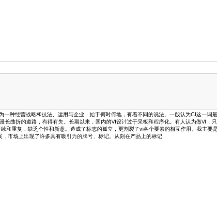
 作为一种经营战略和技法、运用与企业，始于何时何地，有着不同的说法。一般认为CI这一词最
历了漫长曲折的道路，有得有失。长期以来，国内的VI设计过于呆板和程序化。有人认为做VI
续和重复，缺乏个性和新意。造成了标志的孤立，更割裂了vi各个要素的相互作用。我主要是通
，市场上出现了许多具有吸引力的牌号、标记。从刻在产品上的标记