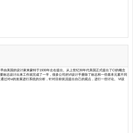
早由美国的设计家来蒙特于1930年左右提出。从上世纪30年代美国正式提出了CI的概念
，只要标志设计出来工作就完成了一半，很多公司的VI设计手册除了标志和一些基本元素不同
过对vi的发展进行系统的分析，针对目前状况提出自己的观点，进行一些讨论。 VI设