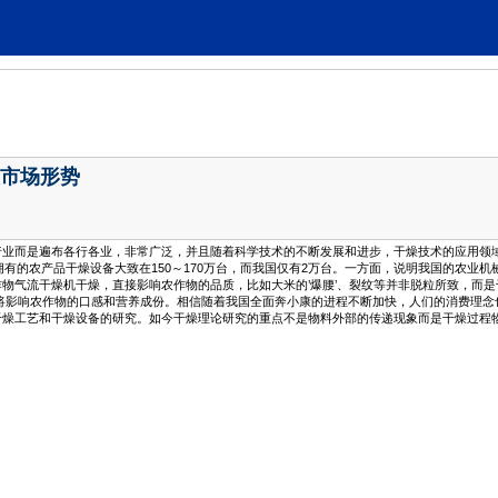
市场形势
行业而是遍布各行各业，非常广泛，并且随着科学技术的不断发展和进步，干燥技术的应用领
拥有的农产品干燥设备大致在150～170万台，而我国仅有2万台。一方面，说明我国的农业
物气流干燥机干燥，直接影响农作物的品质，比如大米的’爆腰’、裂纹等并非脱粒所致，而
影响农作物的口感和营养成份。相信随着我国全面奔小康的进程不断加快，人们的消费理念
干燥工艺和干燥设备的研究。如今干燥理论研究的重点不是物料外部的传递现象而是干燥过程