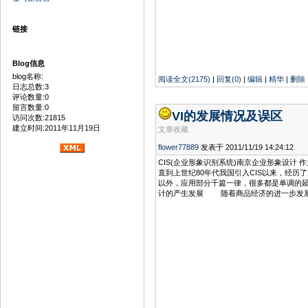
链接
Blog信息
blog名称:
阅读全文(2175)
|
回复(0)
|
编辑
|
精华
|
删除
日志总数:3
评论数量:0
留言数量:0
VI的发展情况及误区
访问次数:21815
建立时间:2011年11月19日
文章收藏
flower77889
发表于 2011/11/19 14:24:12
CIS(企业形象识别系统)南京企业形象设计
直到上世纪80年代我国引入CIS以来，经
以外，应用部分千篇一律，很多都是单调的延
计的产生发展 随着商品经济的进一步发展