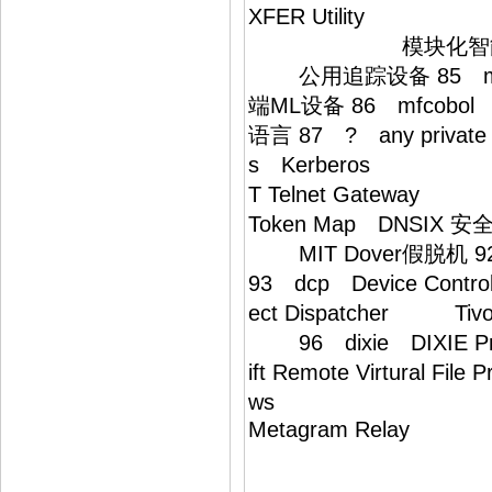
XFER Utility 传
模块化智能终端ML设备 
公用追踪设备 85 mi
端ML设备 86 mfcobol
语言 87 ? any priv
s Kerberos Ke
T Telnet Gateway S
Token Map DNSIX
MIT Dover假脱机 92
93 dcp Device Con
ect Dispatch
96 dixie DIXIE Prot
ift Remote Virtura
ws TAC(东京大
Metagram Relay 1