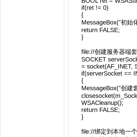
BOOL ret = WSAStart
if(ret != 0)
{
MessageBox("初始化
return FALSE;
}
file://创建服务器端
SOCKET serverSock
= socket(AF_INET, 
if(serverSocket == 
{
MessageBox("创建套
closesocket(m_Socke
WSACleanup();
return FALSE;
}
file://绑定到本地一