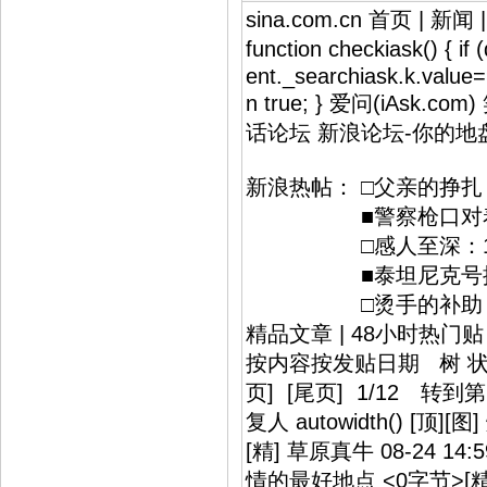
sina.com.cn 首页 | 新闻
function checkiask() {
ent._searchiask.k.value==
n true; } 爱问(iAs
话论坛 新浪论坛-你的
新浪热帖： □父亲的
■警察枪口对着谁 
□感人至深：18年
■泰坦尼克号揭秘：运
□烫手的补助：贫困生
精品文章 | 48小时热门
按内容按发贴日期 树 状 发 
页] [尾页] 1/12
复人 autowidth() 
[精] 草原真牛 08-24 14:
情的最好地点 <0字节>[精] 小猪