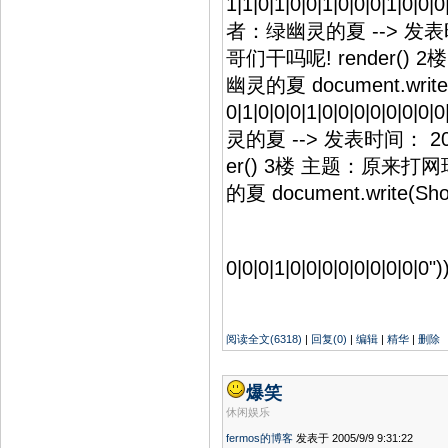
1|1|0|1|0|0|1|0|0|0|1|
者：绿幽灵的夏 --> 发表时间：
哥们干吗呢! render() 
幽灵的夏 document.write(Sho
0|1|0|0|0|1|0|0|0|0|
灵的夏 --> 发表时间： 2005
er() 3楼 主题：原来打
的夏 document.write(ShowAv
0|0|0|1|0|0|0|0|0|0|0|0|0")
阅读全文(6318)
|
回复(0)
|
编辑
|
精华
|
删除
爆笑
休闲娱乐
fermos的博客
发表于 2005/9/9 9:31:22