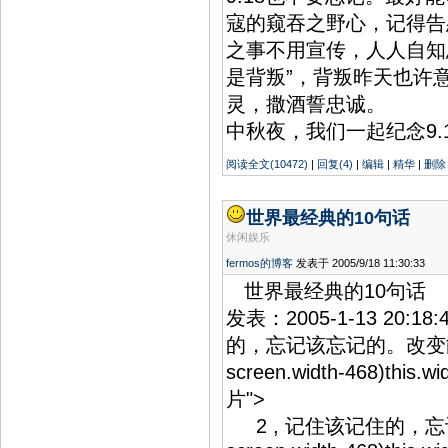
寇的窥吞之野心，记得告慰先
之事不用宣传，人人自知
是背叛”，背叛昨天也许意味
灵，撒酒誓忠诚。
中秋夜，我们一起纪念9.18
阅读全文(10472)
|
回复(4)
|
编辑
|
精华
|
删除
世界最经典的10句话
休闲娱乐
fermos的博客
发表于 2005/9/18 11:30:33
世界最经典的10句话
发表：2005-1-13 20:1
的，忘记该忘记的。改变
screen.width-468)this
片">
2 , 记住该记住的，