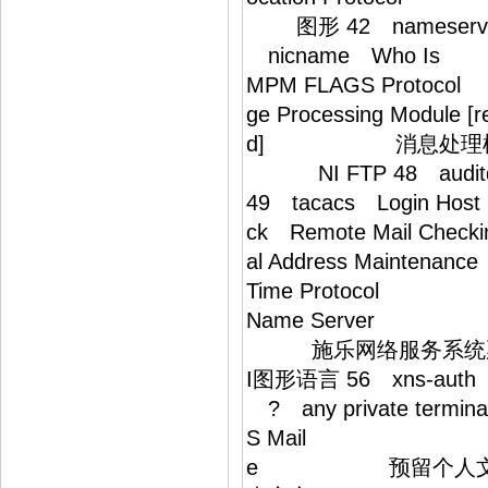
图形 42 nameserve
nicname Who 
MPM FLAGS Prot
ge Processing Modul
d] 消息处理模块(
NI FTP 48 audi
49 tacacs Login Hos
ck Remote Mail Chec
al Address Mainte
Time Protocol
Name Server 域
施乐网络服务系统票据交换 5
I图形语言 56 xns-au
? any private te
S Mail 施乐网络服务系
e 预留个人文