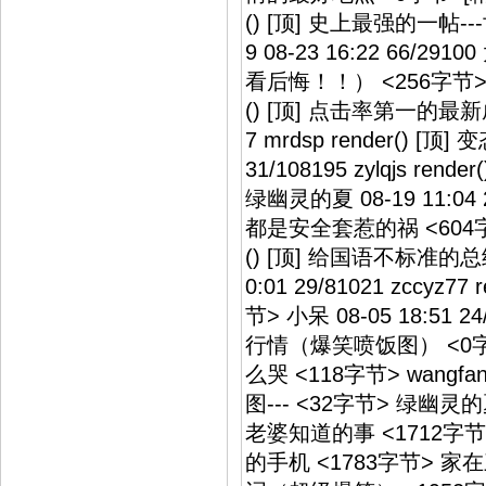
() [顶] 史上最强的一帖
9 08-23 16:22 66/
看后悔！！） <256字节>[精] 我
() [顶] 点击率第一的最新成
7 mrdsp render() [
31/108195 zylqjs 
绿幽灵的夏 08-19 11:04 
都是安全套惹的祸 <604字节>[精]
() [顶] 给国语不标准的总经
0:01 29/81021 zcc
节> 小呆 08-05 18:51
行情（爆笑喷饭图） <0字节> 我
么哭 <118字节> wangfan
图--- <32字节> 绿幽灵的夏 0
老婆知道的事 <1712字节> 
的手机 <1783字节> 家在三江