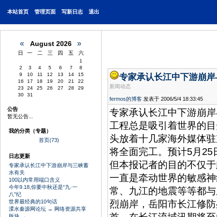
本站
首页
管理页面
写新日志
退出
«
»
August 2026
日
一
二
三
四
五
六
1
2
3
4
5
6
7
8
9
10
11
12
13
14
15
专家承认长江中下游崩岸
16
17
18
19
20
21
22
新闻动态
23
24
25
26
27
28
29
30
31
fermos的博客
发表于 2006/5/4 18:33:45
公告
专家承认长江中下游崩岸与
暂无公告...
工程总是吸引着世界的目
我的分类（专题）
头放着十几家海外媒体驻
首页(73)
将全面完工。预计5月2
日志更新
但本报记者的目的不仅于
专家承认长江中下游崩岸与三峡蓄
水有关
一直是牵动世界的敏感神
100以内常用端口含义
今年9.18,你要中秋还是“九·一
常、九江的地震等等都与
八”纪
世界最经典的10句话
烈崩岸，岳阳市长江修防
溧水秦源网论坛 → 网络资源共享
版块 →