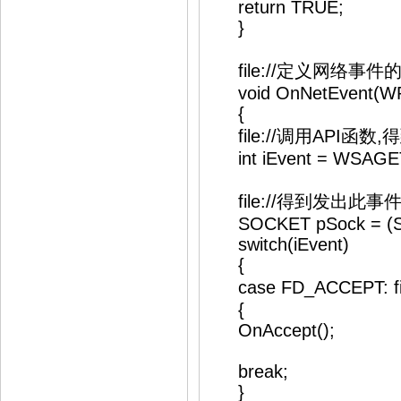
return TRUE;
}
file://定义网络事件
void OnNetEvent(WP
{
file://调用API函数
int iEvent = WSAGE
file://得到发出此
SOCKET pSock = (S
switch(iEvent)
{
case FD_ACCEPT: 
{
OnAccept();
break;
}