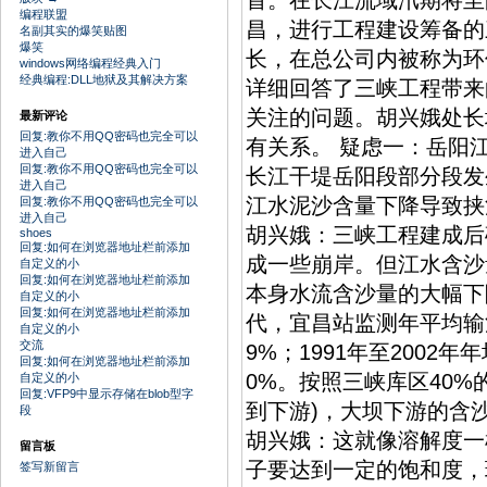
首。在长江流域汛期将至的
编程联盟
昌，进行工程建设筹备的
名副其实的爆笑贴图
爆笑
长，在总公司内被称为环
windows网络编程经典入门
经典编程:DLL地狱及其解决方案
详细回答了三峡工程带来
关注的问题。胡兴娥处长
最新评论
回复:教你不用QQ密码也完全可以
有关系。 疑虑一：岳阳
进入自己
回复:教你不用QQ密码也完全可以
长江干堤岳阳段部分段发
进入自己
江水泥沙含量下降导致挟
回复:教你不用QQ密码也完全可以
进入自己
胡兴娥：三峡工程建成后
shoes
回复:如何在浏览器地址栏前添加
成一些崩岸。但江水含沙
自定义的小
回复:如何在浏览器地址栏前添加
本身水流含沙量的大幅下
自定义的小
回复:如何在浏览器地址栏前添加
代，宜昌站监测年平均输沙
自定义的小
交流
9%；1991年至2002年
回复:如何在浏览器地址栏前添加
0%。按照三峡库区40%
自定义的小
回复:VFP9中显示存储在blob型字
到下游)，大坝下游的含
段
胡兴娥：这就像溶解度一
留言板
子要达到一定的饱和度，
签写新留言