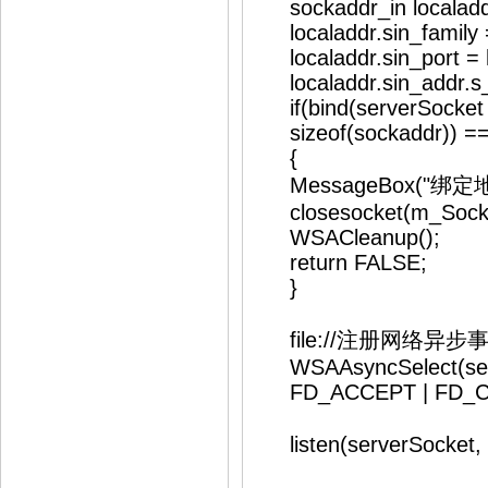
sockaddr_in localadd
localaddr.sin_family 
localaddr.sin_port = h
localaddr.sin_addr.s_
if(bind(serverSocket ,(
sizeof(sockaddr)) 
{
MessageBox("绑定地
closesocket(m_Socke
WSACleanup();
return FALSE;
}
file://注册网络异
WSAAsyncSelect(ser
FD_ACCEPT | FD_CLO
listen(serverSocket,