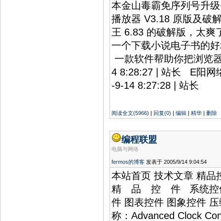
本金山毒霸免序列号升级+破解补丁
播放器 V3.18 原版及破解补丁
王 6.83 的破解版，太爽了！斑
一个下载小说电子书的好地方 (N
一款软件帮助你把浏览器的速
4 8:28:27 | 站长 E
-9-14 8:27:28 | 站长
阅读全文(5966)
|
回复(0)
|
编辑
|
精华
|
删除
编程联盟
电脑与网络
fermos的博客
发表于 2005/9/14 9:04:54
本站首页 技术文章 精品
精 品 控 件 系统控件 
件 图表控件 图象控件 
称：Advanced Clock Cont