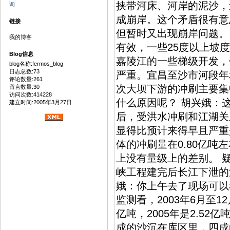
挟带河床、河岸的泥沙，
询
成崩岸。这个矛盾很有意
链接
但暂时又出现崩岸问题。
我的博客
有效，一些25度以上坡
Blog信息
嘉陵江的一些梯级开发，
blog名称:fermos_blog
日志总数:73
严重。宜昌至沙市河段年均
评论数量:261
次大坝下游的冲刷主要集
留言数量:30
访问次数:414228
什么原因呢？ 胡兴娥：这
建立时间:2005年3月27日
后，受洪水冲刷和江湖关
显得比预计来得早且严重
体的冲刷量在0.80亿
上没有量级上的差别。 
峡工程建完后长江下泄的
娥：你上午去了现场可以
监测看，2003年6月至12
亿吨，2005年是2.5
成的沙沉在库区里，四成