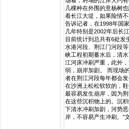
场看，坍塌的江岸大约有
几棵种在外围的意杨树也
着长江大堤，如果险情不
告诉记者，在1998年
几年特别是2002年后
目前统计到总共有6处发
水港河段、荆江门河段等
峡工程初期蓄水后，清水
江河床冲刷严重，此外，
弱，崩岸加剧。 而现场
者在荆江河段每年都会发
在沙洲上松松软软的，鞋
最容易发生崩岸，因为荆
在这些沉积物上的。沉积
下清水冲刷加剧，河势恶
岸，不容易产生冲刷。”文