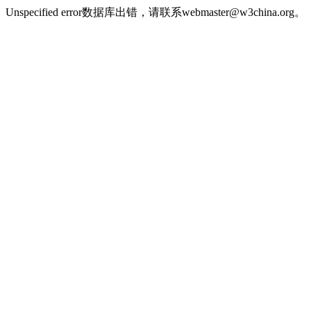
Unspecified error数据库出错，请联系webmaster@w3china.org。