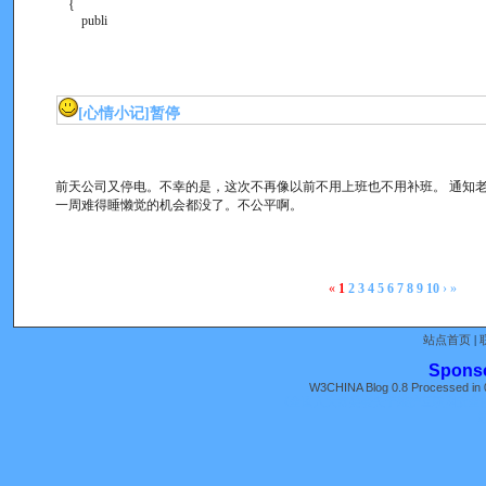
{
publi
[心情小记]
暂停
前天公司又停电。不幸的是，这次不再像以前不用上班也不用补班。 通知老
一周难得睡懒觉的机会都没了。不公平啊。
«
1
2
3
4
5
6
7
8
9
10
›
»
站点首页
|
Spons
W3CHINA Blog 0.8 Processed in 0
《全国人大常委会关于维护互联网安全
苏