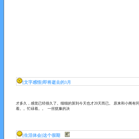
[文字感悟]
即将逝去的3月
才多久，感觉已经很久了。细细的算到今天也才20天而已。 原来和小阁有
着。。忙碌着。。 一丝犹豫的决
[生活体会]
这个假期