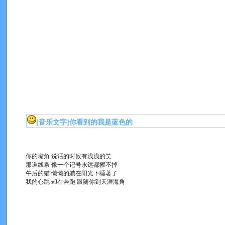
[音乐文字]
你看到的我是蓝色的
你的嘴角 说话的时候有浅浅的笑
那道线条 像一个记号永远都擦不掉
午后的猫 懒懒的躺在阳光下睡著了
我的心跳 却在奔跑 跟随你到天涯海角