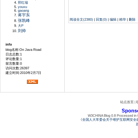
邢红瑞
youxu
gaoang
蒋宇东
阅读全文(2380)
|
回复(0)
|
编辑
|
精华
|
删除
张凯峰
大P
刘帅
info
blog名称:On Java Road
日志总数:1
评论数量:1
留言数量:0
访问次数:26397
建立时间:2010年2月7日
站点首页
|
Spons
W3CHINA Blog 0.8 Processed in 0
《全国人大常委会关于维护互联网安全
苏