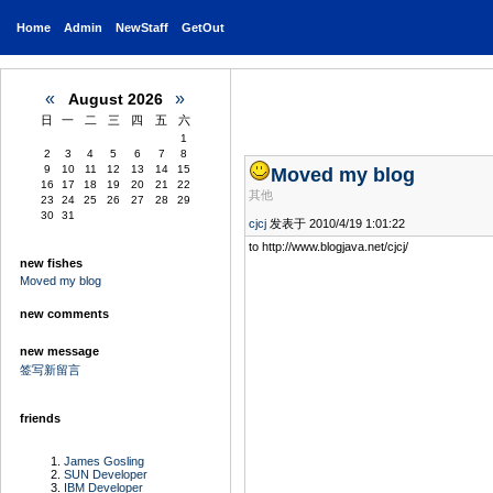
Home
Admin
NewStaff
GetOut
«
»
August 2026
日
一
二
三
四
五
六
1
2
3
4
5
6
7
8
9
10
11
12
13
14
15
Moved my blog
16
17
18
19
20
21
22
其他
23
24
25
26
27
28
29
30
31
cjcj
发表于 2010/4/19 1:01:22
to http://www.blogjava.net/cjcj/
new fishes
Moved my blog
new comments
new message
签写新留言
friends
James Gosling
SUN Developer
IBM Developer