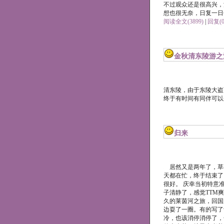
不过观众还是很高兴，
想也很无奈，日复一日
阅读全文(3899)
|
回复(0
金秋清东陵游之
清东陵，由于东陵大盗
终于有时间有同伴可
归来
居然又是两年了，草都
天都在忙，终于结束了
很好。 庆幸当初特意
子清静了，感觉TTM爽
久的莱茵河之旅，回国
边耍了一圈。有的写了
冷，也该消停消停了，