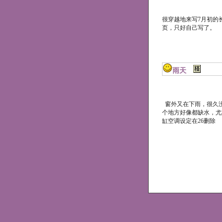
很穿越地来写7月初的
页，只好自己写了。
雨天
窗外又在下雨，很久
个地方好像都缺水，尤
缸空调设定在26
删除