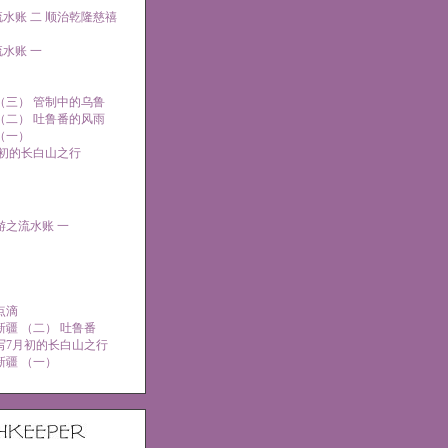
水账 二 顺治乾隆慈禧
水账 一
 （三） 管制中的乌鲁
 （二） 吐鲁番的风雨
 （一）
初的长白山之行
游之流水账 一
点滴
的新疆 （二） 吐鲁番
写7月初的长白山之行
的新疆 （一）