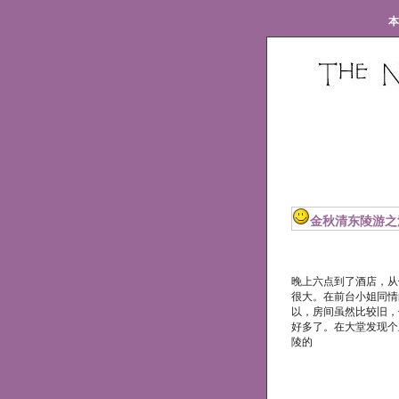
本
金秋清东陵游之
晚上六点到了酒店，从
很大。在前台小姐同情
以，房间虽然比较旧，
好多了。在大堂发现个
陵的