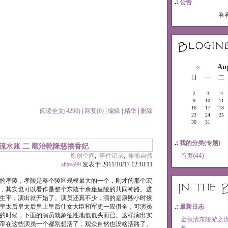
.:
公告
看
«
Aug
日
一
二
2
3
4
9
10
11
16
17
18
阅读全文(4290)
|
回复(0)
|
编辑
|
精华
|
删除
23
24
25
30
31
.:
我的分类(专题)
流水账 二 顺治乾隆慈禧香妃
原创空间
,
事件记录
,
旅游自然
首页(44)
ahava99
发表于 2011/10/17 12:18:11
的孝陵，孝陵是整个陵区规模最大的一个，刚才的那个宏
，其实也可以看作是整个东陵十余座皇陵的共同神路。进
生平，演出就开始了。演员还真不少，演的是康熙小时候
皇太后皇太后皇上皇后仕女大臣和军吏一应俱全，可演员
.:
最新日志
的时候，下面的演员就象征性地低低头而已。这样演出实
金秋清东陵游之流
帝在这些演员一个都别想活了，观众自然也没啥活路了。