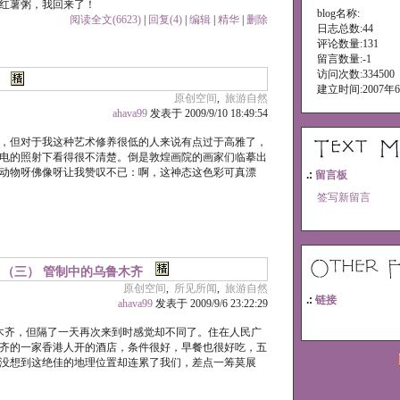
着红薯粥，我回来了！
blog名称:
阅读全文(6623)
|
回复(4)
|
编辑
|
精华
|
删除
日志总数:44
评论数量:131
留言数量:-1
访问次数:334500
建立时间:2007年
原创空间
,
旅游自然
ahava99
发表于 2009/9/10 18:49:54
，但对于我这种艺术修养很低的人来说有点过于高雅了，
电的照射下看得很不清楚。倒是敦煌画院的画家们临摹出
动物呀佛像呀让我赞叹不已：啊，这神态这色彩可真漂
.:
留言板
签写新留言
疆 （三） 管制中的乌鲁木齐
原创空间
,
所见所闻
,
旅游自然
.:
链接
ahava99
发表于 2009/9/6 23:22:29
木齐，但隔了一天再次来到时感觉却不同了。住在人民广
齐的一家香港人开的酒店，条件很好，早餐也很好吃，五
没想到这绝佳的地理位置却连累了我们，差点一筹莫展