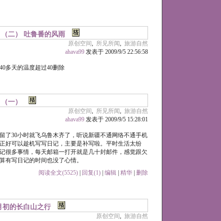
疆 （二） 吐鲁番的风雨
原创空间
,
所见所闻
,
旅游自然
ahava99
发表于 2009/9/5 22:56:58
0多天的温度超过40
删除
 （一）
原创空间
,
所见所闻
,
旅游自然
ahava99
发表于 2009/9/5 15:28:01
留了30小时就飞乌鲁木齐了，听说新疆不通网络不通手机
正好可以趁机写写日记，主要是补写啦。平时生活太纷
记很多事情，每天邮箱一打开就是几十封邮件，感觉跟欠
算有写日记的时间也没了心情。
阅读全文(5525)
|
回复(1)
|
编辑
|
精华
|
删除
月初的长白山之行
原创空间
,
旅游自然