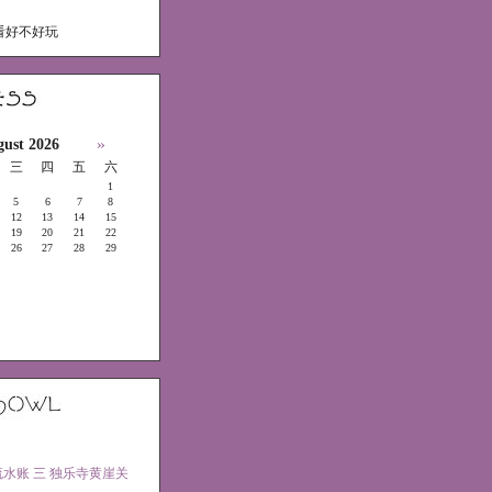
看好不好玩
»
ust 2026
三
四
五
六
1
5
6
7
8
12
13
14
15
19
20
21
22
26
27
28
29
水账 三 独乐寺黄崖关