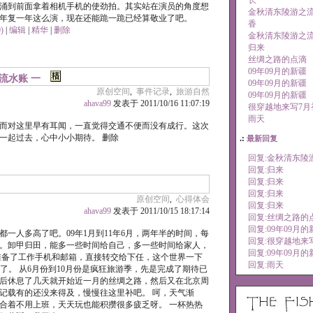
长
涌到前面拿着相机手机的使劲拍。其实站在演员的角度想
金秋清东陵游之流
年复一年这么演，现在还能跪一跪已经算敬业了吧。
香
)
|
编辑
|
精华
|
删除
金秋清东陵游之流
归来
丝绸之路的点滴
09年09月的新疆
流水账 一
09年09月的新疆
原创空间
,
事件记录
,
旅游自然
09年09月的新疆
ahava99
发表于 2011/10/16 11:07:19
很穿越地来写7月
雨天
而对这里早有耳闻，一直觉得交通不便而没有成行。这次
以一起过去，心中小小期待。
删除
.:
最新回复
回复:金秋清东陵
回复:归来
回复:归来
回复:归来
原创空间
,
心得体会
回复:归来
ahava99
发表于 2011/10/15 18:17:14
回复:丝绸之路的
回复:09年09月
一人多高了吧。09年1月到11年6月，两年半的时间，每
回复:很穿越地来
。卸甲归田，能多一些时间给自己，多一些时间给家人，
回复:09年09月
准备了工作手机和邮箱，直接转交给下任，这个世界一下
回复:雨天
了。 从6月份到10月份是疯狂旅游季，先是完成了期待已
后休息了几天就开始近一月的丝绸之路，然后又在北京周
记载有的还没来得及，慢慢往这里补吧。 呵，天气渐
合着不用上班，天天玩也能积攒很多疲乏呀。 一杯热热