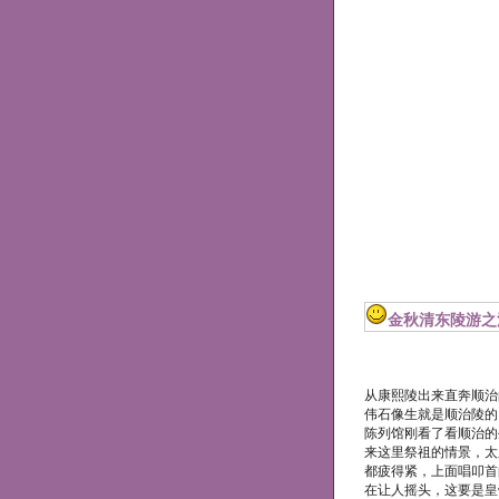
金秋清东陵游之
从康熙陵出来直奔顺治
伟石像生就是顺治陵的
陈列馆刚看了看顺治的
来这里祭祖的情景，太
都疲得紧，上面唱叩首
在让人摇头，这要是皇