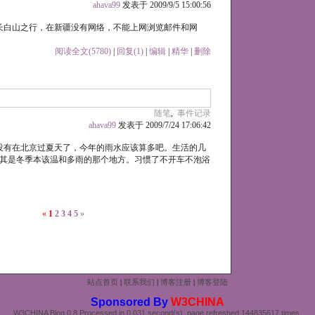
ahava99
发表于 2009/9/5 15:00:56
长白山之行，在新疆没有网络，不能上网浏览邮件和网
阅读全文(5780)
|
回复(1)
|
编辑
|
精华
|
删除
随笔
,
事件记录
ahava99
发表于 2009/7/24 17:06:42
没有在北京过夏天了，今年的雨水应该算多吧。生活的几
其是冬季本该温和多雨的那个地方。习惯了不开车不泡浴
«
1
2
3
4
5
»
站点首页
|
联系我们
|
博客注册
|
博客登陆
Sponsored By
W3CHINA
W3CHINA Blog 0.8 Processed in 0.031 second(s), page refreshed 144835617 times.