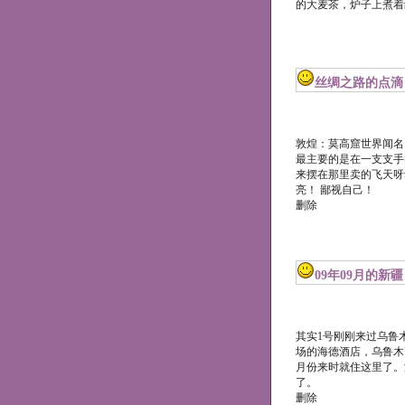
的大麦茶，炉子上煮
丝绸之路的点滴
敦煌：莫高窟世界闻名
最主要的是在一支支手
来摆在那里卖的飞天呀
亮！ 鄙视自己！
删除
09年09月的新
其实1号刚刚来过乌鲁
场的海德酒店，乌鲁木
月份来时就住这里了。
了。
删除