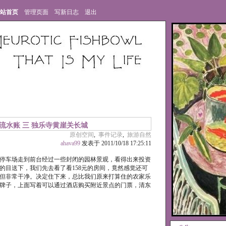
站首页
管理页面
写新日志
退出
流水账 三 独乐寺黄崖关长城
原创空间
,
事件记录
,
旅游自然
ahava99
发表于 2011/10/18 17:25:11
停车场走到前台经过一些封闭的园林景观，看得出来投资
的目送下，我们先去看了看158元的房间，竟然感觉还可
但非常干净。决定住下来，总比我们原来打算住的农家乐
牌子，上面写着可以通过酒店购买附近景点的门票，清东