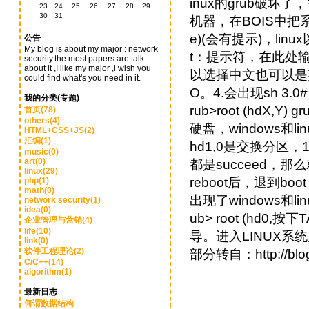
inux的grub破
23
24
25
26
27
28
29
30
31
机器，在BOIS中把系
e)(会有提示)，linu
公告
My blog is about my major : network
t：提示符，在此处输入
security.the most papers are talk
about it ,I like my major ,i wish you
以选择中文也可以是
could find what's you need in it.
O。4.会出现sh 3.0
我的分类(专题)
rub>root (hdX,
首页(78)
others(4)
硬盘，windows和l
HTML+CSS+JS(2)
汇编(1)
hd1,0是交换分区，
music(0)
art(0)
都是succeed，
linux(29)
reboot后，退到b
php(1)
math(0)
出现了windows和
network security(1)
idea(0)
ub> root (h
企业管理与营销(4)
life(10)
导。进入LINUX系统
link(0)
软件工程理论(2)
部分转自：http://blog.
C/C++(14)
algorithm(1)
最新日志
何谓数据结构