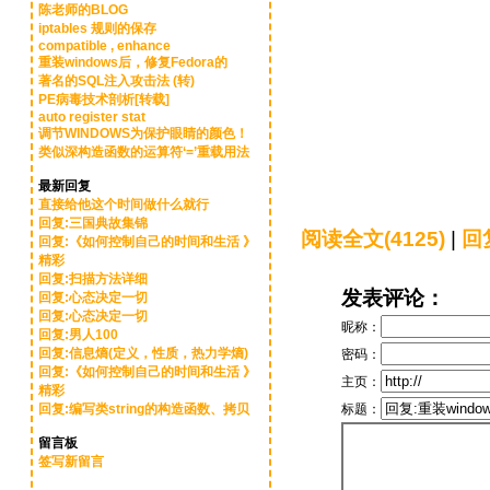
陈老师的BLOG
iptables 规则的保存
compatible , enhance
重装windows后，修复Fedora的
著名的SQL注入攻击法 (转)
PE病毒技术剖析[转载]
auto register stat
调节WINDOWS为保护眼睛的颜色！
类似深构造函数的运算符‘=’重载用法
最新回复
直接给他这个时间做什么就行
回复:三国典故集锦
阅读全文(4125)
|
回复
回复:《如何控制自己的时间和生活 》
精彩
回复:扫描方法详细
发表评论：
回复:心态决定一切
回复:心态决定一切
昵称：
回复:男人100
回复:信息熵(定义，性质，热力学熵)
密码：
回复:《如何控制自己的时间和生活 》
主页：
精彩
标题：
回复:编写类string的构造函数、拷贝
留言板
签写新留言