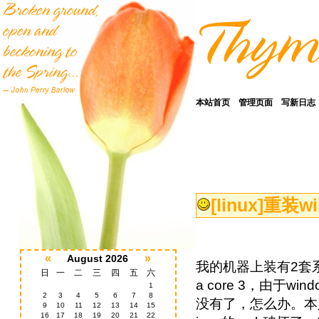
本站首页
管理页面
写新日志
[linux]
重装wi
«
»
August 2026
我的机器上装有2套系统
日
一
二
三
四
五
六
a core 3，由于w
1
2
3
4
5
6
7
8
没有了，怎么办。本人
9
10
11
12
13
14
15
16
17
18
19
20
21
22