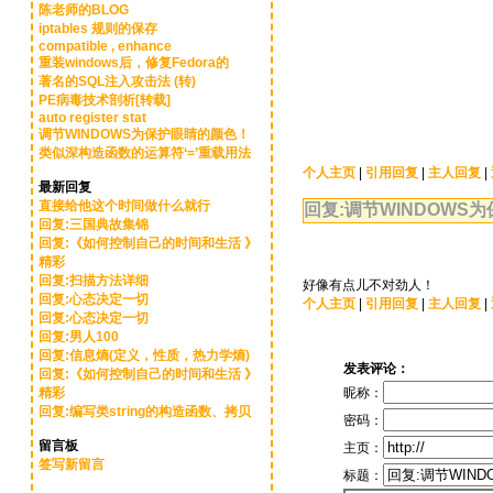
陈老师的BLOG
iptables 规则的保存
compatible , enhance
重装windows后，修复Fedora的
著名的SQL注入攻击法 (转)
PE病毒技术剖析[转载]
auto register stat
调节WINDOWS为保护眼睛的颜色！
类似深构造函数的运算符‘=’重载用法
个人主页
|
引用回复
|
主人回复
|
最新回复
直接给他这个时间做什么就行
回复:调节WINDOWS
回复:三国典故集锦
回复:《如何控制自己的时间和生活 》
精彩
回复:扫描方法详细
好像有点儿不对劲人！
回复:心态决定一切
个人主页
|
引用回复
|
主人回复
|
回复:心态决定一切
回复:男人100
回复:信息熵(定义，性质，热力学熵)
发表评论：
回复:《如何控制自己的时间和生活 》
精彩
昵称：
回复:编写类string的构造函数、拷贝
密码：
留言板
主页：
签写新留言
标题：