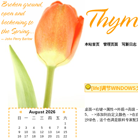
本站首页
管理页面
写新日志
[life]
调节WINDOW
桌面->右键->属性->外观->
«
»
August 2026
5。－>添加到自定义颜色－>
日
一
二
三
四
五
六
沙绿色，这个色调是眼科专家配
1
2
3
4
5
6
7
8
9
10
11
12
13
14
15
16
17
18
19
20
21
22