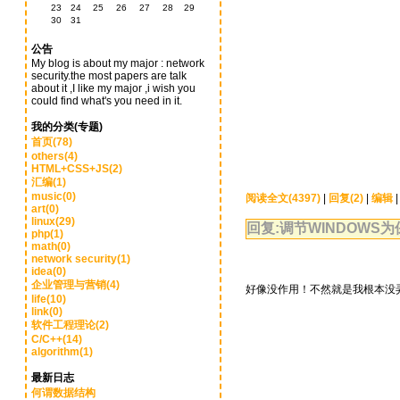
23
24
25
26
27
28
29
30
31
公告
My blog is about my major : network
security.the most papers are talk
about it ,I like my major ,i wish you
could find what's you need in it.
我的分类(专题)
首页(78)
others(4)
HTML+CSS+JS(2)
汇编(1)
music(0)
阅读全文(4397)
|
回复(2)
|
编辑
art(0)
linux(29)
回复:调节WINDOWS
php(1)
math(0)
network security(1)
idea(0)
企业管理与营销(4)
好像没作用！不然就是我根本没
life(10)
link(0)
软件工程理论(2)
C/C++(14)
algorithm(1)
最新日志
何谓数据结构