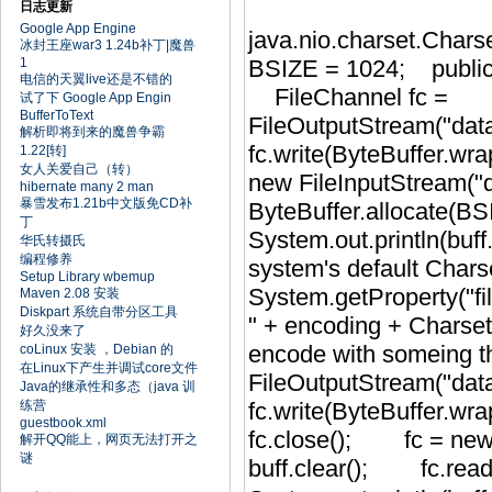
日志更新
Google App Engine
java.nio.charset.Charse
冰封王座war3 1.24b补丁|魔兽
1
BSIZE = 1024; public 
电信的天翼live还是不错的
FileChannel f
试了下 Google App Engin
BufferToText
FileOutputStream("da
解析即将到来的魔兽争霸
fc.write(ByteBuffer.w
1.22[转]
女人关爱自己（转）
new FileInputStream("
hibernate many 2 man
暴雪发布1.21b中文版免CD补
ByteBuffer.allocate
丁
System.out.println(b
华氏转摄氏
编程修养
system's default Cha
Setup Library wbemup
System.getProperty("f
Maven 2.08 安装
Diskpart 系统自带分区工具
" + encoding + Charse
好久没来了
encode with someing
coLinux 安装 ，Debian 的
在Linux下产生并调试core文件
FileOutputStream("da
Java的继承性和多态（java 训
练营
fc.write(ByteBuffer.w
guestbook.xml
fc.close(); fc = new
解开QQ能上，网页无法打开之
谜
buff.clear(); fc.re