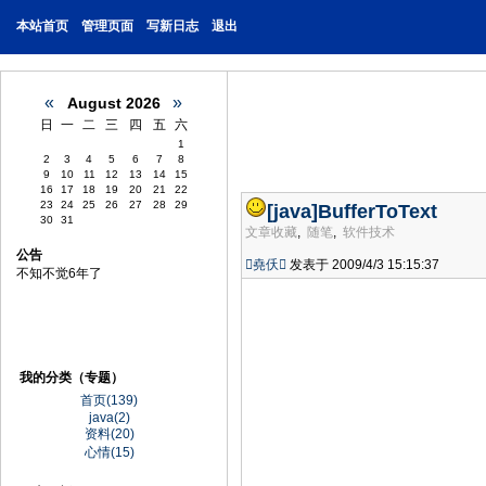
本站首页
管理页面
写新日志
退出
«
»
August 2026
日
一
二
三
四
五
六
1
2
3
4
5
6
7
8
9
10
11
12
13
14
15
16
17
18
19
20
21
22
23
24
25
26
27
28
29
[java]
BufferToText
30
31
文章收藏
,
随笔
,
软件技术
公告
堯仸
发表于 2009/4/3 15:15:37
不知不觉6年了
我的分类（专题）
首页(139)
java(2)
资料(20)
心情(15)