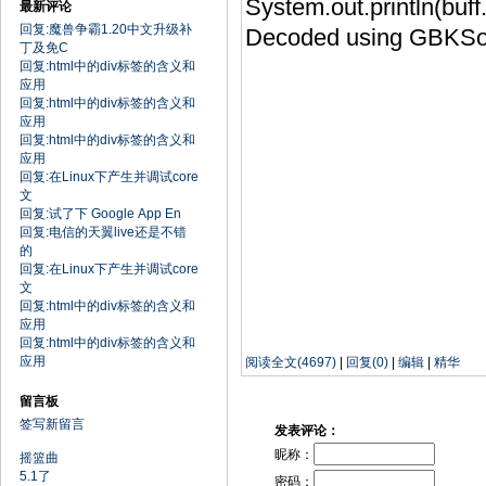
System.out.print
最新评论
回复:魔兽争霸1.20中文升级补
Decoded using GB
丁及免C
回复:html中的div标签的含义和
应用
回复:html中的div标签的含义和
应用
回复:html中的div标签的含义和
应用
回复:在Linux下产生并调试core
文
回复:试了下 Google App En
回复:电信的天翼live还是不错
的
回复:在Linux下产生并调试core
文
回复:html中的div标签的含义和
应用
回复:html中的div标签的含义和
应用
阅读全文(4697)
|
回复(0)
|
编辑
|
精华
留言板
签写新留言
发表评论：
昵称：
摇篮曲
5.1了
密码：