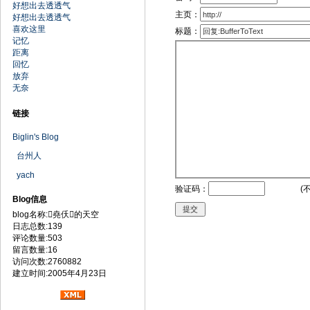
好想出去透透气
主页：
好想出去透透气
喜欢这里
标题：
记忆
距离
回忆
放弃
无奈
链接
Biglin's Blog
台州人
yach
验证码：
(
Blog信息
blog名称:堯仸的天空
日志总数:139
评论数量:503
留言数量:16
访问次数:2760882
建立时间:2005年4月23日