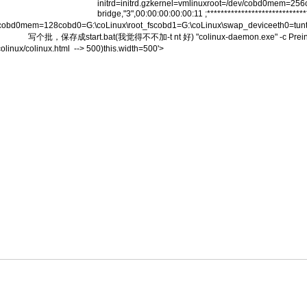
initrd=initrd.gzkernel=vmlinuxroot=/dev/cobd0mem=25
bridge,"3",00:00:00:00:00:11 ;*********************
t=/dev/cobd0mem=128cobd0=G:\coLinux\root_fscobd1=G:\coLinux\swap_devic
,dall 写个批，保存成start.bat(我觉得不不加-t nt 好) "colinux-daemon.exe"
olinux/colinux.html --> 500)this.width=500'>