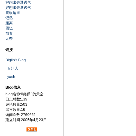
好想出去透透气
好想出去透透气
喜欢这里
记忆
距离
回忆
放弃
无奈
链接
Biglin's Blog
台州人
yach
Blog信息
blog名称:堯仸的天空
日志总数:139
评论数量:503
留言数量:16
访问次数:2760661
建立时间:2005年4月23日