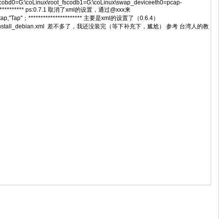
6cobd0=G:\coLinux\root_fscodb1=G:\coLinux\swap_deviceeth0=pcap-
****************** ps:0.7.1 取消了xml的设置，通过@xxx来
eeth0=tuntap,"Tap"；********************** 主要是xml的设置了（0.6.4）
 -c Preinstall_debian.xml 差不多了，我还没装完（等下补充下，尴尬） 参考 台湾人的教