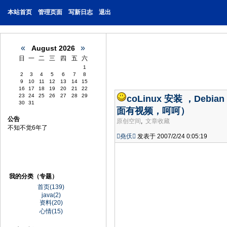
本站首页
管理页面
写新日志
退出
«
»
August 2026
日
一
二
三
四
五
六
1
2
3
4
5
6
7
8
9
10
11
12
13
14
15
16
17
18
19
20
21
22
23
24
25
26
27
28
29
coLinux 安装 ，Debian
30
31
面有视频，呵呵）
公告
原创空间
,
文章收藏
不知不觉6年了
堯仸
发表于 2007/2/24 0:05:19
我的分类（专题）
首页(139)
java(2)
资料(20)
心情(15)