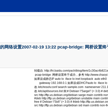
 的网络设置2007-02-19 13:22 pcap-bridge: 网桥设置终于
转载自: http://hi.baidu.com/yach/blog/item/1c30ac4b
pcap-bridge: 网桥设置终于成功，参考 http://www.chaoyi
如果设成静态IP auto lo iface lo inet loopback auto eth
gateway 192.168.0.1 如果设成DHCPauto lo iface lo inet 
改 /etc/resolv.conf search sample.com nameserver 21
改 /etc/apt/sources.list 例:# Debian \"Sarge\" (> 3.0) # de
src http://ftp.us.debian.org/debian sarge main contrib non
#deb http://ftp.us.debian.org/debian unstable main contri
free # Debian \"Sid\" (> 3.0) # #deb http://ftp.us.debian.
src http://ftp.us.debian.org/debian sid main contrib n