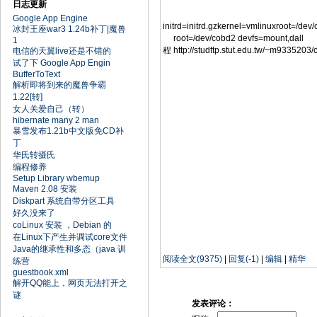
日志更新
Google App Engine
initrd=initrd.gzkernel=vmlinuxroo
冰封王座war3 1.24b补丁|魔兽
root=/dev/cobd2 devfs=mount
1
程 http://studftp.stut.edu.tw/~m9335203/c
电信的天翼live还是不错的
试了下 Google App Engin
BufferToText
解析即将到来的魔兽争霸
1.22[转]
女人关爱自己（转）
hibernate many 2 man
暴雪发布1.21b中文版免CD补
丁
华氏转摄氏
编程修养
Setup Library wbemup
Maven 2.08 安装
Diskpart 系统自带分区工具
好久没来了
coLinux 安装 ，Debian 的
在Linux下产生并调试core文件
Java的继承性和多态（java 训
阅读全文(9375)
|
回复(-1)
|
编辑
|
精华
练营
guestbook.xml
解开QQ能上，网页无法打开之
谜
发表评论：