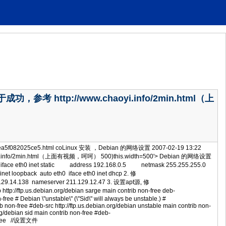
成功，参考 http://www.chaoyi.info/2min.html（上
821ea5f082025ce5.html coLinux 安装 ，Debian 的网络设置 2007-02-19 13:22
.info/2min.html（上面有视频，呵呵） 500)this.width=500'> Debian 的网络设置
0 iface eth0 inet static address 192.168.0.5 netmask 255.255.255.0
loopback auto eth0 iface eth0 inet dhcp 2. 修
1.129.14.138 nameserver 211.129.12.47 3. 设置apt源, 修
b http://ftp.us.debian.org/debian sarge main contrib non-free deb-
-free # Debian \"unstable\" (\"Sid\" will always be unstable.) #
b non-free #deb-src http://ftp.us.debian.org/debian unstable main contrib non-
org/debian sid main contrib non-free #deb-
on-free //设置文件