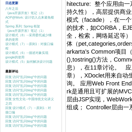
hitecture: 整
日志更新
八年之后
持久性），高层提供商业
《java开源开发》笔记（2）
AOP@Work: 设计切入点来避免模
模式（facade），在
式
Spring 系列: Spring 框架
的技术，如CORBA，EJ
《java开源开发》笔记（1）
全，检索，网络延迟等）
设计模式（8）--采用委托减少继
承的使用
体（pet,categories,or
设计模式（7）--原则1：对接口编
程
arkarta’s Common
设计模式（6）--描述对象实现
google的使用
(),tostring()方法，C
设计模式（5）如何解决设计问题
息），在11章讨论。 应用
最新评论
章），XDoclet用来自动
回复:访问"乱闪blog"中的问题
回复:访问"乱闪blog"中的问题
询。 应用Web Front 
回复:访问"乱闪blog"中的问题
rk是通用且可扩展的MVC框
回复:访问"乱闪blog"中的问题
回复:访问"乱闪blog"中的问题
层由JSP实现，WebWo
回复:女性文化--中国传统文化讲义
之四
组成； Controller层由
回复:设计模式（7）--原则1：对
接口编
回复:访问"乱闪blog"中的问题
回复:访问"乱闪blog"中的问题
回复:访问"乱闪blog"中的问题