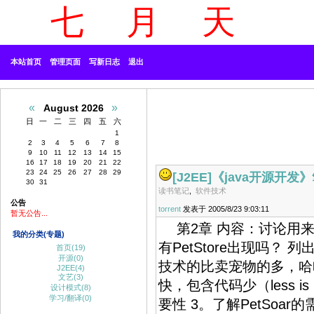
七 月 天
本站
首页
管理页面
写新日志
退出
«
»
August 2026
日
一
二
三
四
五
六
1
2
3
4
5
6
7
8
9
10
11
12
13
14
15
16
17
18
19
20
21
22
23
24
25
26
27
28
29
[J2EE]
《java开源开发
30
31
读书笔记
,
软件技术
公告
torrent
发表于 2005/8/23 9:03:11
暂无公告...
第2章 内容：讨论用来构
我的分类(专题)
有PetStore出现吗？ 列
首页(19)
开源(0)
技术的比卖宠物的多，哈哈！
J2EE(4)
文艺(3)
快，包含代码少（less 
设计模式(8)
学习/翻译(0)
要性 3。了解PetSoar的需