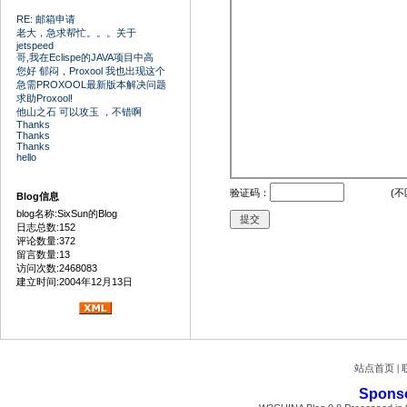
RE: 邮箱申请
老大，急求帮忙。。。关于
jetspeed
哥,我在Eclispe的JAVA项目中高
您好 郁闷，Proxool 我也出现这个
急需PROXOOL最新版本解决问题
求助Proxool!
他山之石 可以攻玉 ，不错啊
Thanks
Thanks
Thanks
hello
验证码：
(不
Blog信息
blog名称:SixSun的Blog
日志总数:152
评论数量:372
留言数量:13
访问次数:2468083
建立时间:2004年12月13日
站点首页
|
Spons