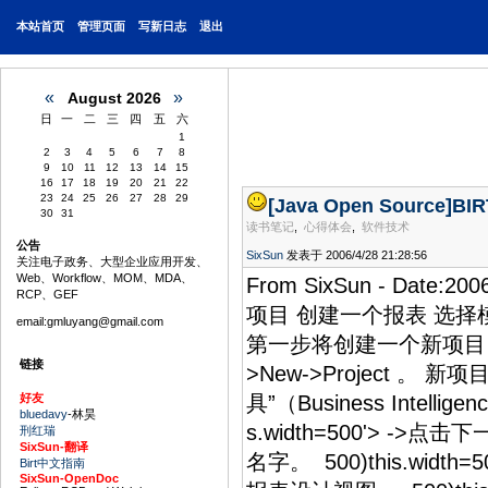
本站首页
管理页面
写新日志
退出
«
»
August 2026
日
一
二
三
四
五
六
1
2
3
4
5
6
7
8
9
10
11
12
13
14
15
16
17
18
19
20
21
22
23
24
25
26
27
28
29
[Java Open Source]
BIR
30
31
读书笔记
,
心得体会
,
软件技术
公告
SixSun
发表于 2006/4/28 21:28:56
关注电子政务、大型企业应用开发、
Web、Workflow、MOM、MDA、
From SixSun - Da
RCP、GEF
项目 创建一个报表 选择模
email:gmluyang@gmail.com
第一步将创建一个新项目。 作为
链接
>New->Project 。 
好友
具”（Business Intellig
bluedavy
-林昊
s.width=500'> ->点
刑红瑞
SixSun-翻译
名字。 500)this.widt
Birt中文指南
SixSun-OpenDoc