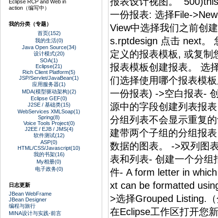
报表设计视图。 500)th
Eclipse RCP and Web in
action（编写中）
一份报表: 选择File->New
我的分类（专题）
View中选择我们之前创建的
首页(152)
s.rptdesign 点击 
我的生活(0)
Java Open Source(34)
定义的报表模板, 或复
设计模式(20)
SOA(1)
报表模板创建报表。 选
Eclipse(21)
Rich Client Platform(5)
JSP/Servlet/JavaBean(1)
们选择使用哪个报表模板之前,
应用服务器(1)
一份报表) ->空白报表-
MDA(模型驱动架构)(2)
Eclipse GEF(0)
源中的字段创建列表报表。
J2SE / 基础类(15)
WebServices XMLSoap(1)
Spring(8)
分组列表不会显示重复的记
Voice Tools Project(0)
J2EE / EJB / JMS(4)
建带两个子组的分组报表。
软件测试(12)
ASP(0)
数据的图表。 ->双列图
HTML/CSS/Javascript(10)
我的书架(16)
表和列表- 创建一个分组
My相册(0)
电子政务(0)
件- A form letter in which
xt can be formatte
日志更新
JBean WebFrame
>选择Grouped Listing.
JBean Designer
编程与旅行
在Eclipse工作区打开
MINA设计与实践-前言