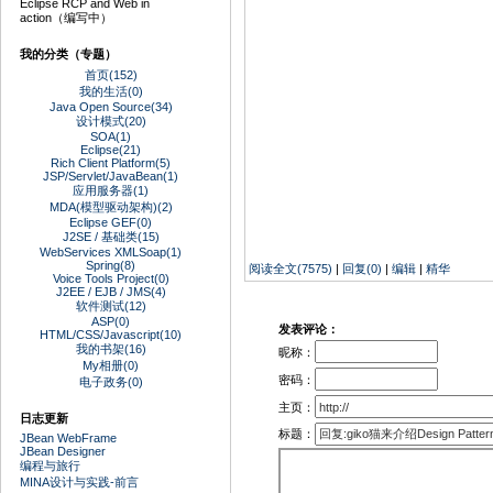
Eclipse RCP and Web in
action（编写中）
我的分类（专题）
首页(152)
我的生活(0)
Java Open Source(34)
设计模式(20)
SOA(1)
Eclipse(21)
Rich Client Platform(5)
JSP/Servlet/JavaBean(1)
应用服务器(1)
MDA(模型驱动架构)(2)
Eclipse GEF(0)
J2SE / 基础类(15)
WebServices XMLSoap(1)
Spring(8)
阅读全文(7575)
|
回复(0)
|
编辑
|
精华
Voice Tools Project(0)
J2EE / EJB / JMS(4)
软件测试(12)
ASP(0)
发表评论：
HTML/CSS/Javascript(10)
我的书架(16)
昵称：
My相册(0)
密码：
电子政务(0)
主页：
日志更新
标题：
JBean WebFrame
JBean Designer
编程与旅行
MINA设计与实践-前言