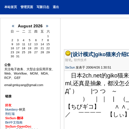
本站首页
管理页面
写新日志
退出
«
»
August 2026
日
一
二
三
四
五
六
1
2
3
4
5
6
7
8
9
10
11
12
13
14
15
16
17
18
19
20
21
22
23
24
25
26
27
28
29
[设计模式]
giko猫来介绍Des
30
31
随笔
,
软件技术
公告
SixSun
发表于 2006/4/26 1:30:51
关注电子政务、大型企业应用开发、
Web、Workflow、MOM、MDA、
日本2ch.net的giko猫来介绍De
RCP、GEF
ml,还真是抽象，都没怎么看懂
email:gmluyang@gmail.com
Дﾟ） |つ つ ～
链接
） ｜ ｜ | （_＿
好友
【ちびギコ】 ∧ ∧＿
bluedavy
-林昊
／ ￣￣￣￣ 【し
刑红瑞
SixSun-翻译
Birt中文指南
SixSun-OpenDoc