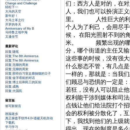
们：西方人是对的，在对
Change and Challenge
轻松下~~
人，我们也可以扮演正义
大马的天空
新年好！
里。 人性巨大的利己
大马士革之行
开罗的冬天
个人为了利己，会用尽手
Anniversary of My B
马特鲁之地中海
候， 在阳光照射不到的
又逢佳节
米。 频繁出现的哪个
最新评论
分，哪个街道的主任又输
回复:随笔
回复:The 8th Anniversa
这些事的时候，没有强
回复:The 8th Anniversa
回复:无聊的周末
什么形态不管，有几点是
回复:无聊的周末
一样的，那就是：当我们
回复:那些自习室走廊抽烟的日子
回复:金字塔前的对话
们顾忌与恐惧的一定是：
回复:博士后和民工的区别
回复:成熟
若狂，没有人可以阻止他
回复:大国民
权利能干涉到媒体和司法
留言板
点钱让他们给法院打个招
签写新留言
会的权利被分散化了，互
祝福老乡
真正操盘手软件4.0+道破天机自动
下，我找到他们的上级就
下载机
学习学习
得出，现在的制度是多么