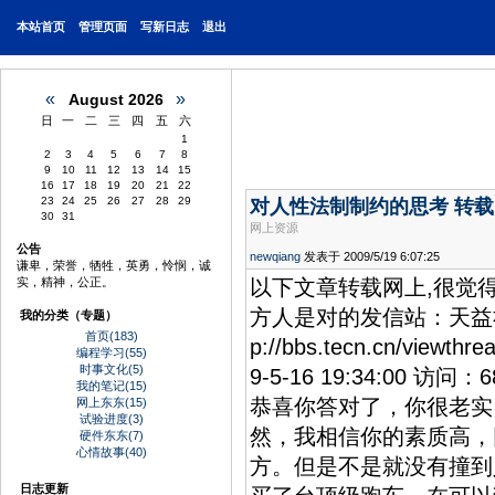
本站首页
管理页面
写新日志
退出
«
»
August 2026
日
一
二
三
四
五
六
1
2
3
4
5
6
7
8
9
10
11
12
13
14
15
16
17
18
19
20
21
22
23
24
25
26
27
28
29
对人性法制制约的思考 转载
30
31
网上资源
公告
newqiang
发表于 2009/5/19 6:07:25
谦卑，荣誉，牺牲，英勇，怜悯，诚
实，精神，公正。
以下文章转载网上,很觉得
方人是对的发信站：天益社区（
我的分类（专题）
首页(183)
p://bbs.tecn.cn/vi
编程学习(55)
时事文化(5)
9-5-16 19:34:0
我的笔记(15)
恭喜你答对了，你很老实
网上东东(15)
试验进度(3)
然，我相信你的素质高，
硬件东东(7)
心情故事(40)
方。但是不是就没有撞到
日志更新