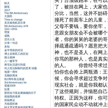
买了台顶级跑车，在可以
秋天
了，被挂在网上，大家也
随笔
2017
分比，当然，这并不妨
The 8th Anniversary
大国民
撞死了前面车上的儿童，
Time to change
东京核危机启示录
父母不要钱，要你坐牢，
5th Anniversary of B
1111->2011
意跟女朋友会不会被哪个
理发
成熟
者，你的舅舅的老婆的哥
启示人生
分享一句话
择疏通疏通吗？愿意把
未知
金字塔前的对话
神，也不是圣人，在网上
博士后和民工的区别
骑士精神
你骂的那种人，也是真实
八一建军节
的人。 你曾经寻求过
将宅生活进行到底
对人性法制制约的思考 转载
怕你也会拎上两瓶酒：王
地震一周年
无聊的周末
候，你会寻求超过竞争对
给2周年留点痕迹
3rd Anniversary for
现实社会，就是你我都认
迎接2009
扯蛋
了这些规则，并恼怒自己
那些自习室走廊抽烟的日子
祝福我的老师
特权。正因为这样，你可
祝福奥运
的国家民众动不动就冲
为祖国祈祷
特大雪灾带来的战时警示