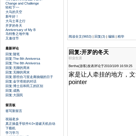
Change and Challenge
轻松下~~
大马的天空
新年好！
大马士革之行
开罗的冬天
Anniversary of My B
马特鲁之地中海
阅读全文(9653)
|
回复(3)
|
编辑
|
精华
又逢佳节
最新评论
回复:开罗的冬天
回复:随笔
职业生涯
回复:The 8th Anniversa
回复:The 8th Anniversa
Bertha(游客)发表评论于2010/10/9 16:59:25
回复:无聊的周末
回复:无聊的周末
家是让人牵挂的地方，文笔很不错，很
回复:那些自习室走廊抽烟的日子
pointer
回复:金字塔前的对话
回复:博士后和民工的区别
回复:成熟
回复:大国民
留言板
签写新留言
祝福老乡
真正操盘手软件4.0+道破天机自动
下载机
学习学习