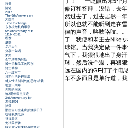
了！ 一眨眼出来5个月
秋天
修订和答辩，没错，去年
随笔
2017
然过去了，过去居然一
The 8th Anniversary
大国民
所以也就不能听到走在雪
Time to change
东京核危机启示录
律的声音，咯吱咯吱。
5th Anniversary of B
1111->2011
理发
了。我便和老王去Nike
成熟
球馆。当我决定做一件事
启示人生
分享一句话
气下，我狠狠地出了身汗
未知
金字塔前的对话
球，然后洗个澡，再狠
博士后和民工的区别
骑士精神
远在国内的GF打了个电
八一建军节
将宅生活进行到底
车不多而且是单行道，我
对人性法制制约的思考 转载
地震一周年
无聊的周末
给2周年留点痕迹
3rd Anniversary for
迎接2009
扯蛋
那些自习室走廊抽烟的日子
祝福我的老师
祝福奥运
为祖国祈祷
特大雪灾带来的战时警示