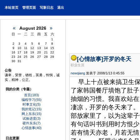
本站首页
管理页面
写新日志
退出
«
»
August 2026
日
一
二
三
四
五
六
1
2
3
4
5
6
7
8
9
10
11
12
13
14
15
16
17
18
19
20
21
22
23
24
25
26
27
28
29
[心情故事]
开罗的冬天
30
31
职业生涯
公告
newqiang
发表于 2008/1/13 0:45:55
谦卑，荣誉，牺牲，英勇，怜悯，诚
实，精神，公正。
早上十点被来搞卫生保
了家韩国餐厅填饱了肚子
我的分类（专题）
首页(183)
抽烟的习惯。我喜欢站在
编程学习(55)
时事文化(5)
凄凉，开罗的冬天来了
我的笔记(15)
网上东东(15)
部放家里了，以为这辈子
试验进度(3)
有句话叫书到用时方恨少
硬件东东(7)
心情故事(40)
若有情天亦老，月若无情
日志更新