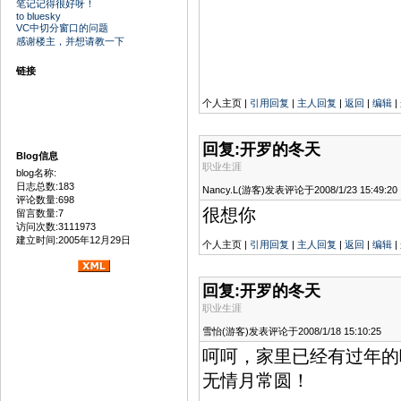
笔记记得很好呀！
to bluesky
VC中切分窗口的问题
感谢楼主，并想请教一下
链接
个人主页 |
引用回复
|
主人回复
|
返回
|
编辑
|
回复:开罗的冬天
Blog信息
职业生涯
blog名称:
日志总数:183
Nancy.L(游客)发表评论于2008/1/23 15:49:20
评论数量:698
很想你
留言数量:7
访问次数:3111973
建立时间:2005年12月29日
个人主页 |
引用回复
|
主人回复
|
返回
|
编辑
|
回复:开罗的冬天
职业生涯
雪怡(游客)发表评论于2008/1/18 15:10:25
呵呵，家里已经有过年的
无情月常圆！