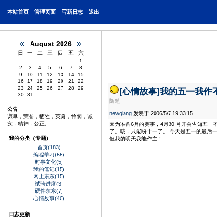
本站首页
管理页面
写新日志
退出
«
»
August 2026
日
一
二
三
四
五
六
1
2
3
4
5
6
7
8
9
10
11
12
13
14
15
16
17
18
19
20
21
22
23
24
25
26
27
28
29
[心情故事]
我的五一我作
30
31
随笔
公告
newqiang
发表于 2006/5/7 19:33:15
谦卑，荣誉，牺牲，英勇，怜悯，诚
实，精神，公正。
因为准备6月的赛事，4月30 号开会告知
了。咳，只能盼十一了。 今天是五一的最后
我的分类（专题）
但我的明天我能作主！
首页(183)
编程学习(55)
时事文化(5)
我的笔记(15)
网上东东(15)
试验进度(3)
硬件东东(7)
心情故事(40)
日志更新