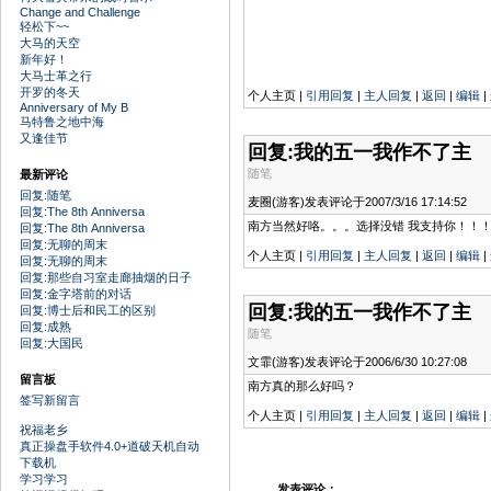
Change and Challenge
轻松下~~
大马的天空
新年好！
大马士革之行
开罗的冬天
个人主页 |
引用回复
|
主人回复
|
返回
|
编辑
|
Anniversary of My B
马特鲁之地中海
又逢佳节
回复:我的五一我作不了主
随笔
最新评论
回复:随笔
麦圈(游客)发表评论于2007/3/16 17:14:52
回复:The 8th Anniversa
南方当然好咯。。。选择没错 我支持你！！！
回复:The 8th Anniversa
回复:无聊的周末
个人主页 |
引用回复
|
主人回复
|
返回
|
编辑
|
回复:无聊的周末
回复:那些自习室走廊抽烟的日子
回复:金字塔前的对话
回复:我的五一我作不了主
回复:博士后和民工的区别
回复:成熟
随笔
回复:大国民
文霏(游客)发表评论于2006/6/30 10:27:08
留言板
南方真的那么好吗？
签写新留言
个人主页 |
引用回复
|
主人回复
|
返回
|
编辑
|
祝福老乡
真正操盘手软件4.0+道破天机自动
下载机
学习学习
发表评论：