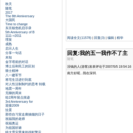
秋天
随笔
2017
The 8th Anniversary
大国民
Time to change
东京核危机启示录
5th Anniversary of B
1111->2011
阅读全文(11578)
|
回复(3)
|
编辑
|
精华
理发
成熟
启示人生
回复:我的五一我作不了主
分享一句话
未知
随笔
金字塔前的对话
博士后和民工的区别
没钱的人(游客)发表评论于2007/5/5 19:54:16
骑士精神
南方好呢...我在深圳.
八一建军节
将宅生活进行到底
对人性法制制约的思考 转载
地震一周年
无聊的周末
给2周年留点痕迹
3rd Anniversary for
迎接2009
扯蛋
那些自习室走廊抽烟的日子
祝福我的老师
祝福奥运
为祖国祈祷
特大雪灾带来的战时警示