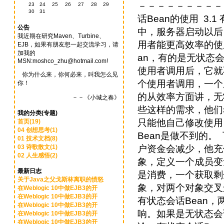
23
24
25
26
27
28
29
30
31
公告
我近期在研究Maven、Turbine、
EJB，如果有朋友想一起交流学习，请
加我的
MSN:moshco_zhu@hotmail.com!
你为什么来，你何必来，叫我怎么见
你！
－－《小城之春》
我的分类(专题)
首页(19)
04 创想思考(1)
01 技术文档(8)
03 诗歌散文(1)
02 人生感悟(2)
最新日志
关于Java之父戈斯林离职的愤怒
在Weblogic 10中做EJB3的开
在Weblogic 10中做EJB3的开
在Weblogic 10中做EJB3的开
在Weblogic 10中做EJB3的开
在Weblogic 10中做EJB3的开