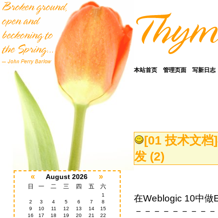
本站首页
管理页面
写新日志
[01 技术文档]
发 (2)
«
»
August 2026
日
一
二
三
四
五
六
1
在Weblogic 10中做EJB3的开发 之基础开发 (2) －－－－－－－－－－－－－－－－－－－－－－－－－－－－－－－－－－－－－－－－－－－－－－－－－－－－－－－－－－－－－－－－－－－－－－－－－－－ 3.有状态会话Bean的使用 3.1 有状态会话Bean与无状态会话Bean的差异 在EJB的容器中，服务器启动以后，容器会预先创建一些EJB对象在容器中，其目的是让调用者能更高效率的使用EJB对象。创建的的这些EJB对象有的是有状态会话Bean，有的是无状态会话Bean，它们的区别主要在于：有状态会话Bean被一个使用者调用后，它就不会再被其它使用者调用；而无状态会话Bean，可以被多个使用者调用，一个用完了，另一个可以接着使用。由此大家可以看出，简单的从效率方面讲，无状态会话Bean明显更好。但是，在有些时候，用户会有一些这样的需求，他们希望在某段时间内，保存一些他自己的信息，而这些信息只能他自己修改使用，不能被其它使用者修改使用，而这一点使用无状态会话Bean是做不到的。 下面我设想一个需求：用户有一个资金账户，他消费后账户资金会减少，他充值后账户资金会增加。 设计方案如下：创建一个EJB对象，定义一个成员变量来保存资金数额，定义三个业务方法，一个冲值，一个是消费，一个获取剩余资金数额。 测试方案：使用一个Servlet创建两个EJB对象，对两个对象交叉进行通过一系列冲值和消费改变金额数量。 观察：如果是有状态会话Bean，两个EJB对象无论你如何冲值消费，它们的金额互不受到影响。如果是无状态会话Bean，它们的金额会被另一个EJB的操作影响。 结论：有状态会话Bean它会记录与操作者之间的联系，直到不再使用，只提供给一个用户使用；无状态会话Bean可以被多个用户同时操作，能够重复使用，效率极高。 接下来实现这个业务，看具体效果。 创建有状态会话Bean的远程接口。 文件地址：[EJB3/JavaSource/com/mh/ejb3/test/statefull/AccountMoney.java] 包名：[com.mh.ejb3.test.statefull] 名称：[AccountMoney] 内容如下： －－－－－－－－－－－－－－－－－－－－－－－－－－－－－－－－－－－－－－－－－－－－－－－－－－－－－－－－－－－－－－－－－－－－－－ /** * */ package com.mh.ejb3.test.statefull; import java.io.Serializable; /** * @author moshco zhu * */ public interface AccountMoney extends Serializable { /** * @描述：冲值 * @return */ public float charge(float fMoney); /** * @描述：消费 * @return */ public float pay(float fMoney); /** * @描述：剩余资金 * @return */ public float account(); } －－－－－－－－－－－－－－－－－－－－－－－－－－－－－－－－－－－－－－－－－－－－－－－－－－－－－－－－－－－－－－－－－－－－－－ 需要注意的一点是：有状态会话Bean一定要实现序列化接口，因为用户可能中间很长时间不使用，容器需要把它保存在硬盘上，以提高效率。 下面是有状态会话Bean的Bean类。 文件地址：[EJB3/JavaSource/com/mh/ejb3/test/statefull/AccountMoneyBean.java] 包名：[com.mh.ejb3.test.statefull] 名称：[AccountMoneyBean] EJB类型：[无状态会话Bean] 实现接口：[远程接口] 内容如下： －－－－－－－－－－－－－－－－－－－－－－－－－－－－－－－－－－－－－－－－－－－－－－－－－－－－－－－－－－－－－－－－－－－－－－ package com.mh.ejb3.test.statefull; import javax.ejb.Remote; import javax.ejb.Stateful; @SuppressWarnings("serial") @Stateful(mappedName = "AccountMoneyBean") @Remote(AccountMoney.class) public class AccountMoneyBean implements AccountMoney { private float money = 0; // 账户金额 /** * @描述：冲值 */ public float charge(float fMoney) { money += fMoney; // 返回函数值 return money; } /** * @描述：消费 */ public float pay(float fMoney) { money -= fMoney; // 返回函数值 return money; } /** * @描述：剩余资金 * @return */ public float account() { // 返回函数值 return money; } } －－－－－－－－－－－－－－－－－－－－－－－－－－－－－－－－－－－－－－－－－－－－－－－－－－－－－－－－－－－－－－－－－－－－－－ 创建无状态会话Bean。 创建无状态会话Bean的远程接口 文件地址：[EJB3/JavaSource/com/mh/ejb3/test/statefull/AccountMoneyStateless.java] 包名：[com.mh.ejb3.test.statefull] 名称：[AccountM
2
3
4
5
6
7
8
9
10
11
12
13
14
15
16
17
18
19
20
21
22