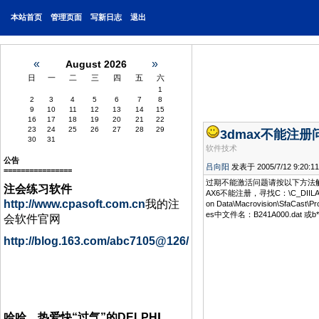
本站首页
管理页面
写新日志
退出
«
»
August 2026
日
一
二
三
四
五
六
1
2
3
4
5
6
7
8
9
10
11
12
13
14
15
16
17
18
19
20
21
22
23
24
25
26
27
28
29
3dmax不能注
30
31
软件技术
公告
吕向阳
发表于 2005/7/12 9:20:11
================
过期不能激活问题请按以下方法解决。
注会练习软件
AX6不能注册，寻找C：\C_DIIL
http://www.cpasoft.com.cn
我的注
on Data\Macrovision\SfaCast
es中文件名：B241A000.d
会软件官网
http://blog.163.com/abc7105@126/
I
哈哈，热爱快“过气”的DELPH