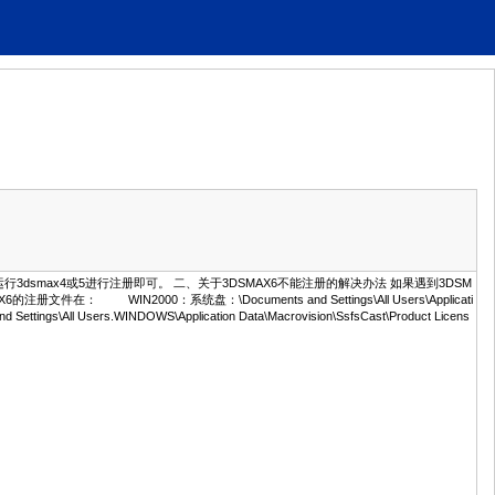
运行3dsmax4或5进行注册即可。 二、关于3DSMAX6不能注册的解决办法 如果遇到3DSM
N2000：系统盘：\Documents and Settings\All Users\Applicati
gs\All Users.WINDOWS\Application Data\Macrovision\SsfsCast\Product Licens