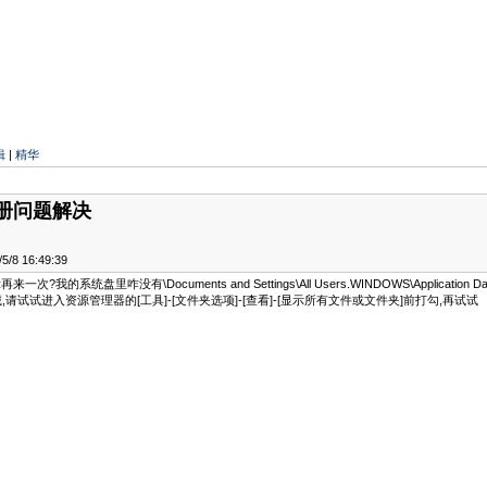
辑
|
精华
注册问题解决
/8 16:49:39
盘里咋没有\Documents and Settings\All Users.WINDOWS\Application Data\Macr
请试试进入资源管理器的[工具]-[文件夹选项]-[查看]-[显示所有文件或文件夹]前打勾,再试试