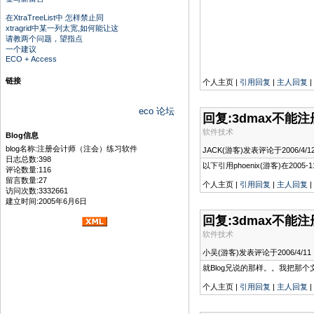
在XtraTreeList中 怎样禁止同
xtragrid中某一列太宽,如何能让这
请教两个问题，望指点
一个建议
ECO + Access
链接
个人主页 |
引用回复
|
主人回复
|
eco 论坛
回复:3dmax不能
软件技术
Blog信息
blog名称:注册会计师（注会）练习软件
JACK(游客)发表评论于2006/4/12 
日志总数:398
以下引用phoenix(游客)在2005-
评论数量:116
留言数量:27
个人主页 |
引用回复
|
主人回复
|
访问次数:3332661
建立时间:2005年6月6日
回复:3dmax不能
软件技术
小吴(游客)发表评论于2006/4/11 13
就Blog兄说的那样。。我把那个
个人主页 |
引用回复
|
主人回复
|