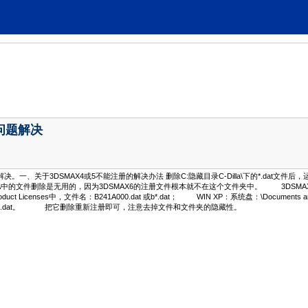
册问题解决
一、关于3DSMAX4或5不能注册的解决办法 删除C:隐藏目录C-Dilla\下的*.dat文件后，
A中的文件删除是无用的，因为3DSMAX6的注册文件根本就不在这个文件夹中。 3DSMAX6的注册文件在： WI
\Product Licenses中，文件名：B241A000.dat 或b*.dat； WIN XP：系统盘：\Documents and Settin
at 或b*.dat。 把它删除重新注册即可，注意去掉文件和文件夹的隐藏性。