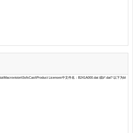
ovision\SsfsCast\Product Licenses中文件名：B241A000.dat 或b*.dat? 以下为bl