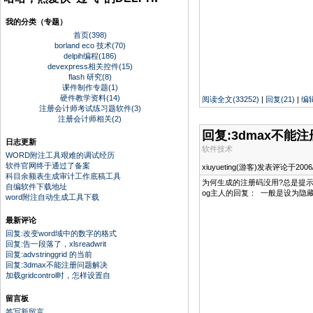
我的分类（专题）
首页(398)
borland eco 技术(70)
delpih编程(186)
devexpress相关控件(15)
flash 研究(8)
课件制作专题(1)
硬件教学资料(14)
阅读全文(33252)
|
回复(21)
|
编
注册会计师考试练习题软件(3)
注册会计师相关(2)
回复:3dmax不能
日志更新
软件技术
WORD附注工具艰难的调试经历
软件官网终于通过了备案
xiuyueting(游客)发表评论于2006/5
科目余额表生成审计工作底稿工具
为何生成的注册码没用?总是提示再来一次?我的系统
自编软件下载地址
og主人的回复： 一般是设为隐藏,
word附注自动生成工具下载
最新评论
回复:改变word域中的数字的格式
回复:告一段落了，xlsreadwrit
回复:advstringgrid 的当前
回复:3dmax不能注册问题解决
加载gridcontrol时，怎样设置自
留言板
签写新留言