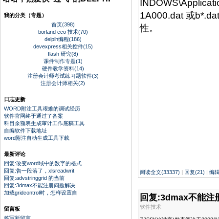
INDOWS\Applicat
1A000.dat
我的分类（专题）
首页(398)
性。
borland eco 技术(70)
delpih编程(186)
devexpress相关控件(15)
flash 研究(8)
课件制作专题(1)
硬件教学资料(14)
注册会计师考试练习题软件(3)
注册会计师相关(2)
日志更新
WORD附注工具艰难的调试经历
软件官网终于通过了备案
科目余额表生成审计工作底稿工具
自编软件下载地址
word附注自动生成工具下载
最新评论
回复:改变word域中的数字的格式
回复:告一段落了，xlsreadwrit
阅读全文(33337)
|
回复(21)
|
编
回复:advstringgrid 的当前
回复:3dmax不能注册问题解决
加载gridcontrol时，怎样设置自
回复:3dmax不能
软件技术
留言板
签写新留言