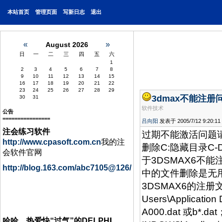
本站首页
管理页面
写新日志
退出
«
»
August 2026
日
一
二
三
四
五
六
1
2
3
4
5
6
7
8
9
10
11
12
13
14
15
16
17
18
19
20
21
22
23
24
25
26
27
28
29
3dmax不能注册
30
31
软件技术
公告
================
吕向阳
发表于 2005/7/12 9:20:11
注会练习软件
过期不能激活问题请
http://www.cpasoft.com.cn
我的注
删除C:隐藏目录C-D
会软件官网
于3DSMAX6不能
http://blog.163.com/abc7105@126/
中的文件删除是无
3DSMAX6的注册文件
Users\Applicatio
A000.dat 或b*.d
I
哈哈，热爱快“过气”的DELPH