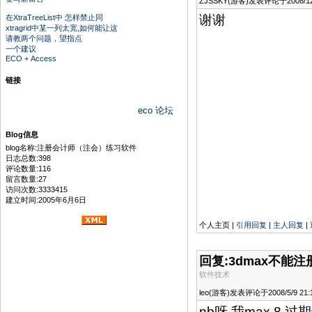
ZJSSKY(游客)发表评论于2008/12/1
谢谢
在XtraTreeList中 怎样禁止同
xtragrid中某一列太宽,如何能让这
请教两个问题，望指点
一个建议
ECO + Access
链接
eco 论坛
Blog信息
blog名称:注册会计师（注会）练习软件
日志总数:398
评论数量:116
留言数量:27
访问次数:3333415
建立时间:2005年6月6日
个人主页 |
引用回复
|
主人回复
|
回复:3dmax不能
软件技术
leo(游客)发表评论于2008/5/9 21:1
nb呀 我max 8 