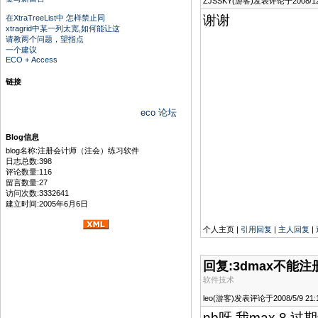
ZJSSKY(游客)发表评论于2008/12/1
谢谢
在XtraTreeList中 怎样禁止同
xtragrid中某一列太宽,如何能让这
请教两个问题，望指点
一个建议
ECO + Access
链接
eco 论坛
Blog信息
blog名称:注册会计师（注会）练习软件
日志总数:398
评论数量:116
留言数量:27
访问次数:3332641
建立时间:2005年6月6日
个人主页 |
引用回复
|
主人回复
|
回复:3dmax不能
软件技术
leo(游客)发表评论于2008/5/9 21:1
nb呀 我max 8 