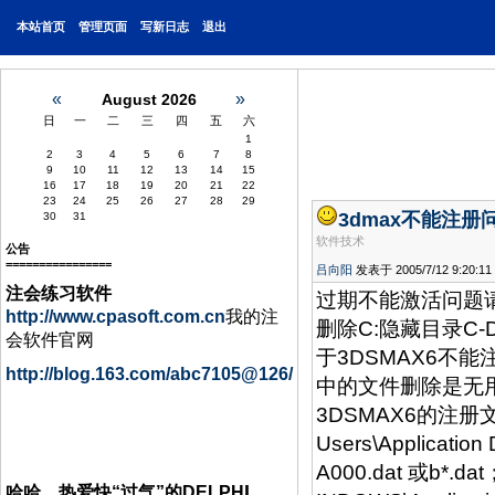
本站首页
管理页面
写新日志
退出
«
»
August 2026
日
一
二
三
四
五
六
1
2
3
4
5
6
7
8
9
10
11
12
13
14
15
16
17
18
19
20
21
22
23
24
25
26
27
28
29
3dmax不能注册
30
31
软件技术
公告
================
吕向阳
发表于 2005/7/12 9:20:11
注会练习软件
过期不能激活问题请
http://www.cpasoft.com.cn
我的注
删除C:隐藏目录C-D
会软件官网
于3DSMAX6不能
http://blog.163.com/abc7105@126/
中的文件删除是无
3DSMAX6的注册文件
Users\Applicatio
A000.dat 或b*.d
I
哈哈，热爱快“过气”的DELPH