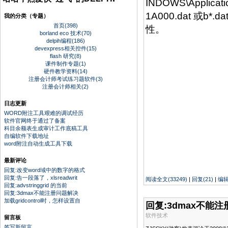
INDOWS\Applicat
1A000.dat
我的分类（专题）
首页(398)
性。
borland eco 技术(70)
delpih编程(186)
devexpress相关控件(15)
flash 研究(8)
课件制作专题(1)
硬件教学资料(14)
注册会计师考试练习题软件(3)
注册会计师相关(2)
日志更新
WORD附注工具艰难的调试经历
软件官网终于通过了备案
科目余额表生成审计工作底稿工具
自编软件下载地址
word附注自动生成工具下载
最新评论
回复:改变word域中的数字的格式
回复:告一段落了，xlsreadwrit
阅读全文(33249)
|
回复(21)
|
编
回复:advstringgrid 的当前
回复:3dmax不能注册问题解决
加载gridcontrol时，怎样设置自
回复:3dmax不能
软件技术
留言板
签写新留言