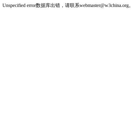
Unspecified error数据库出错，请联系webmaster@w3china.org。