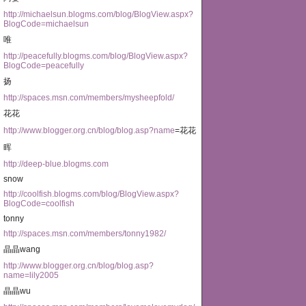
http://michaelsun.blogms.com/blog/BlogView.aspx?
BlogCode=michaelsun
唯
http://peacefully.blogms.com/blog/BlogView.aspx?
BlogCode=peacefully
扬
http://spaces.msn.com/members/mysheepfold/
花花
http://www.blogger.org.cn/blog/blog.asp?name
=花花
晖
http://deep-blue.blogms.com
snow
http://coolfish.blogms.com/blog/BlogView.aspx?
BlogCode=coolfish
tonny
http://spaces.msn.com/members/tonny1982/
晶晶wang
http://www.blogger.org.cn/blog/blog.asp?
name=lily2005
晶晶wu