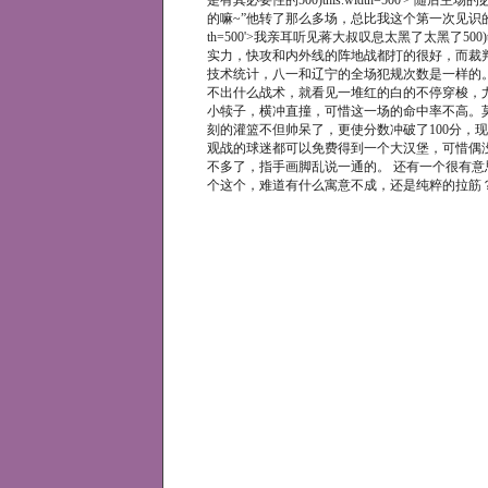
是有其必要性的500)this.width=500'
的嘛~”他转了那么多场，总比我这个第一次见识的菜鸟强500
th=500'>我亲耳听见蒋大叔叹息太黑了太黑了500)
实力，快攻和内外线的阵地战都打的很好，而裁
技术统计，八一和辽宁的全场犯规次数是一样的
不出什么战术，就看见一堆红的白的不停穿梭，
小犊子，横冲直撞，可惜这一场的命中率不高。莫科真的
刻的灌篮不但帅呆了，更使分数冲破了100分，
观战的球迷都可以免费得到一个大汉堡，可惜偶没票500)thi
不多了，指手画脚乱说一通的。 还有一个很有
个这个，难道有什么寓意不成，还是纯粹的拉筋