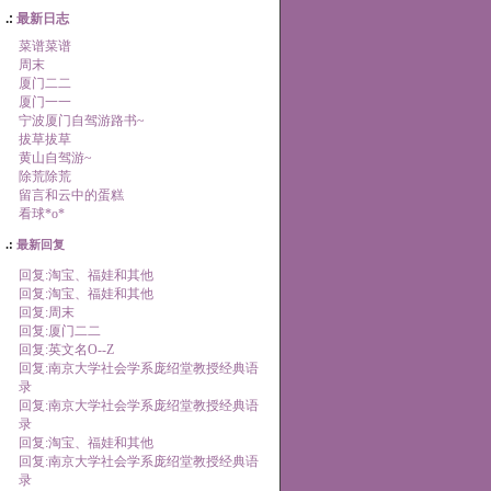
.:
最新日志
菜谱菜谱
周末
厦门二二
厦门一一
宁波厦门自驾游路书~
拔草拔草
黄山自驾游~
除荒除荒
留言和云中的蛋糕
看球*o*
.:
最新回复
回复:淘宝、福娃和其他
回复:淘宝、福娃和其他
回复:周末
回复:厦门二二
回复:英文名O--Z
回复:南京大学社会学系庞绍堂教授经典语
录
回复:南京大学社会学系庞绍堂教授经典语
录
回复:淘宝、福娃和其他
回复:南京大学社会学系庞绍堂教授经典语
录