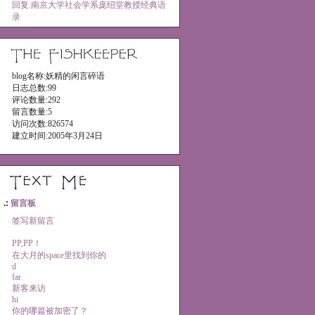
回复:南京大学社会学系庞绍堂教授经典语
录
blog名称:妖精的闲言碎语
日志总数:99
评论数量:292
留言数量:5
访问次数:826574
建立时间:2005年3月24日
.:
留言板
签写新留言
PP,PP！
在大月的space里找到你的
d
far
新客来访
hi
你的哪篇被加密了？