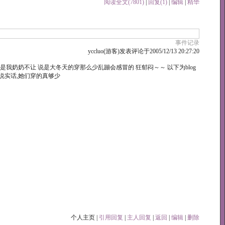
阅读全文(7801)
|
回复(1)
|
编辑
|
精华
事件记录
yccluo(游客)发表评论于2005/12/13 20:27:20
是我奶奶不让 说是大冬天的穿那么少乱蹦会感冒的 狂郁闷～～ 以下为blog
 说实话,她们穿的真够少
个人主页 |
引用回复
|
主人回复
|
返回
|
编辑
|
删除