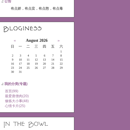
.:
公告
有点娇，有点蛮，有点憨，有点毒
«
»
August 2026
日
一
二
三
四
五
六
1
2
3
4
5
6
7
8
9
10
11
12
13
14
15
16
17
18
19
20
21
22
23
24
25
26
27
28
29
30
31
.:
我的分类(专题)
首页(99)
最爱唐僧肉(20)
修炼大小事(48)
心情卡片(25)