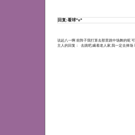
回复:看球*o*
说起八一啊 前阵子我打算去那里跳中场舞的呢 可
主人的回复： 去跳吧,瞒着老人家,我一定去捧场