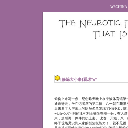
W3CHINA 
[修炼大小事]
看球*o*
偷偷上来写一点，纪念昨天晚上在宁波体育馆第一次现场看
通道进去，坐在记者席的第二排，八一就在我眼皮底下热
后来看了大屏幕上的队员名单发现了N多KE，陈、李、胡还有
width=500'> 阿的江和刘玉栋坐在那一头
来，然后再一件件的扔上去。 比赛一开始，八一
终于现场见识到人家的抓篮板能力了，就不见跳