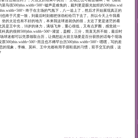
> 随后主场的必要性也领悟到了，大伯父的话果不其然：“主场怎么可能会输啊，有气氛在
)this.width=500'>嘘声是难免的，裁判更是眼光如炬的500)this.wid
this.width=500'> 终于在主场的气氛下，八一追上了，然后才开始展现真正的
判也终于尺度一致，到最后时刻都把张劲松给罚下去了。所以今天上午我看
。坐的太近也有不好的地方，本来我这球迷就伪的很，太近了更是迷茫的看
尤其是王中光，18岁的体力，满场飞奔，重心很低，又有点罗圈，感觉就一
很帅500)this.width=500'>灌篮，盖帽，三分，简直无所不能，最后时
现场球迷都可以凭票领取台历，让偶想起火箭主场要是百分获胜的话每个现场
s.width=500'>而且也不稀罕台历500)this.width=500'> 嘿嘿，写的差
意思的现象，李楠、莫科、王中光都有用手摸鞋底的习惯，双手交互的摸，这
？