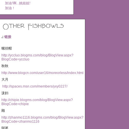
加油!啊...姚姐姐!
加油！
.:
链接
螺丝帽
http://yccluo.blogms.com/blog/BlogView.aspx?
BlogCode=yccluo
秋秋
http://www.blogcn.com/user16/moreorless/index.html
大月
http://spaces.msn.com/members/yxy0227/
泼妇
http://chipie.blogms.com/blog/BlogView.aspx?
BlogCode=chipie
顾
http://zhanmo1116.blogms.com/blog/BlogView.aspx?
BlogCode=zhanmo1116
阿婆