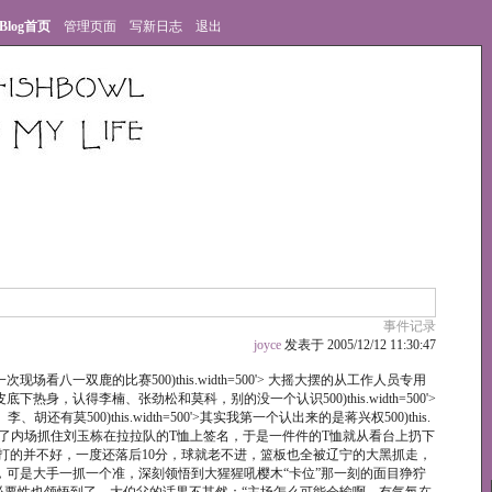
Blog首页
管理页面
写新日志
退出
事件记录
joyce
发表于 2005/12/12 11:30:47
八一双鹿的比赛500)this.width=500'> 大摇大摆的从工作人员专用
身，认得李楠、张劲松和莫科，别的没一个认识500)this.width=500'>
莫500)this.width=500'>其实我第一个认出来的是蒋兴权500)this.
，有人进了内场抓住刘玉栋在拉拉队的T恤上签名，于是一件件的T恤就从看台上扔下
打的并不好，一度还落后10分，球就老不进，篮板也全被辽宁的大黑抓走，
，可是大手一抓一个准，深刻领悟到大猩猩吼樱木“卡位”那一刻的面目狰狞