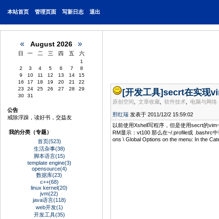
本站
首页
管理页面
写新日志
退出
«
»
August 2026
日
一
二
三
四
五
六
1
2
3
4
5
6
7
8
9
10
11
12
13
14
15
16
17
18
19
20
21
22
23
24
25
26
27
28
29
[开发工具]
secrt在实现
30
31
原创空间
,
文章收藏
,
软件技术
,
电脑与网络
公告
邢红瑞
发表于 2011/12/2 15:59:02
戒除浮躁，读好书，交益友
以前使用Xshell写程序，但是使用secrt的v
我的分类（专题）
RM显示：vt100 那么在~/.profile或 .bashr
ons \ Global Options on the menu: In the Cate
首页(523)
生活杂事(38)
脚本语言(15)
template engine(3)
opensource(4)
数据库(23)
c++(68)
linux kernel(20)
jvm(22)
java语言(118)
web开发(1)
开发工具(35)