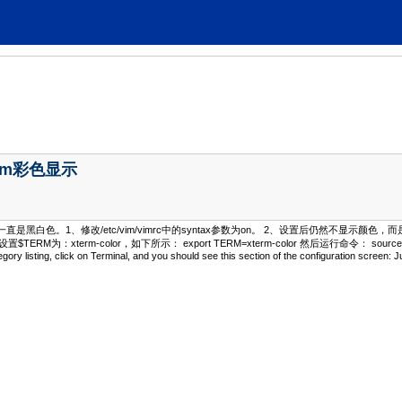
vim彩色显示
im一直是黑白色。1、修改/etc/vim/vimrc中的syntax参数为on。 2、设置后仍然不显
c中设置$TERM为：xterm-color，如下所示： export TERM=xterm-color 然后运行命令： sourc
gory listing, click on Terminal, and you should see this section of the configuration screen: