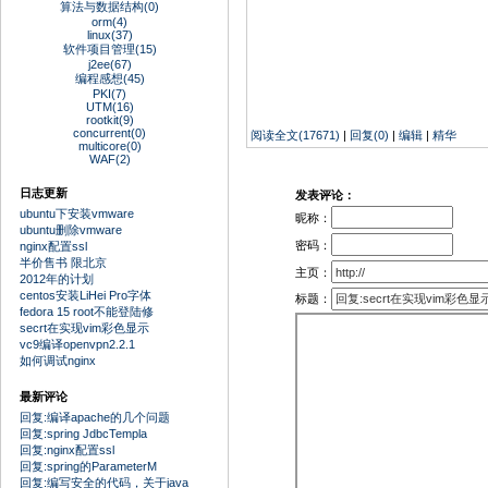
算法与数据结构(0)
orm(4)
linux(37)
软件项目管理(15)
j2ee(67)
编程感想(45)
PKI(7)
UTM(16)
rootkit(9)
concurrent(0)
阅读全文(17671)
|
回复(0)
|
编辑
|
精华
multicore(0)
WAF(2)
日志更新
发表评论：
ubuntu下安装vmware
昵称：
ubuntu删除vmware
密码：
nginx配置ssl
半价售书 限北京
主页：
2012年的计划
centos安装LiHei Pro字体
标题：
fedora 15 root不能登陆修
secrt在实现vim彩色显示
vc9编译openvpn2.2.1
如何调试nginx
最新评论
回复:编译apache的几个问题
回复:spring JdbcTempla
回复:nginx配置ssl
回复:spring的ParameterM
回复:编写安全的代码，关于java