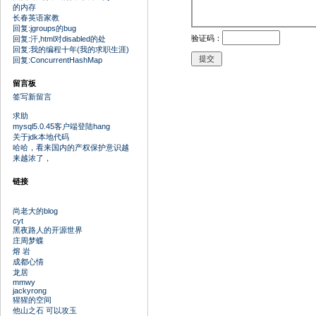
的内存
长春英语家教
回复:jgroups的bug
验证码：
回复:汗,html对disabled的处
回复:我的编程十年(我的求职生涯)
回复:ConcurrentHashMap
留言板
签写新留言
求助
mysql5.0.45客户端登陆hang
关于jdk本地代码
哈哈，看来国内的产权保护意识越
来越浓了，
链接
尚老大的blog
cyt
黑夜路人的开源世界
庄周梦蝶
熔 岩
成都心情
龙居
mmwy
jackyrong
猩猩的空间
他山之石 可以攻玉