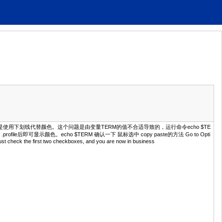
示颜色，而是使用下划线代替颜色。这个问题是由变量TERM的值不合适导致的，运行命令echo $TE
e .profile后即可显示颜色。echo $TERM 确认一下 鼠标选中 copy paste的方法 Go to Opti
 Just check the first two checkboxes, and you are now in business