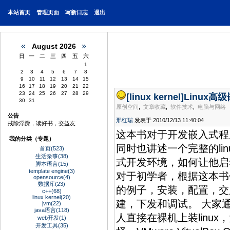
本站
首页
管理页面
写新日志
退出
«
»
August 2026
日
一
二
三
四
五
六
1
2
3
4
5
6
7
8
9
10
11
12
13
14
15
16
17
18
19
20
21
22
23
24
25
26
27
28
29
[linux kernel]
Linux
30
31
原创空间
,
文章收藏
,
软件技术
,
电脑与网络
公告
邢红瑞
发表于 2010/12/13 11:40:04
戒除浮躁，读好书，交益友
这本书对于开发嵌入式程序
我的分类（专题）
同时也讲述一个完整的li
首页(523)
生活杂事(38)
式开发环境，如何让他启
脚本语言(15)
template engine(3)
对于初学者，根据这本书
opensource(4)
数据库(23)
的例子，安装，配置，交叉
c++(68)
linux kernel(20)
建，下发和调试。 大家通
jvm(22)
java语言(118)
人直接在裸机上装linu
web开发(1)
开发工具(35)