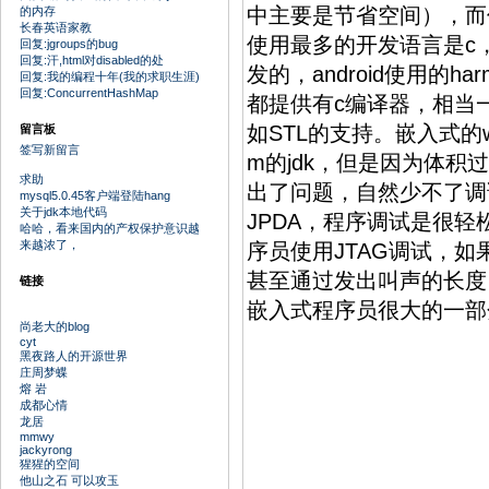
中主要是节省空间），而使
的内存
长春英语家教
使用最多的开发语言是c，而不
回复:jgroups的bug
回复:汗,html对disabled的处
发的，android使用的h
回复:我的编程十年(我的求职生涯)
回复:ConcurrentHashMap
都提供有c编译器，相当一
如STL的支持。嵌入式的we
留言板
签写新留言
m的jdk，但是因为体
求助
出了问题，自然少不了调
mysql5.0.45客户端登陆hang
关于jdk本地代码
JPDA，程序调试是很
哈哈，看来国内的产权保护意识越
来越浓了，
序员使用JTAG调试，
甚至通过发出叫声的长度
链接
嵌入式程序员很大的一部
尚老大的blog
cyt
黑夜路人的开源世界
庄周梦蝶
熔 岩
成都心情
龙居
mmwy
jackyrong
猩猩的空间
他山之石 可以攻玉