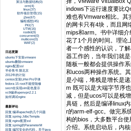
择，VMware Vitual
算法与数据结构(0)
orm(4)
indows下运行速度要比
linux(37)
软件项目管理(15)
难也有Vmware相比。其
j2ee(67)
编程感想(45)
的网卡只有4块，而且网络
PKI(7)
UTM(16)
mips和arm。书中详细
rootkit(9)
concurrent(0)
花了1个月的时间。理论上
multicore(0)
WAF(2)
者一个感性的认识，了解
日志更新
器工作的，当年我们就是在s
ubuntu下安装vmware
ubuntu删除vmware
随板一般都会提供操作系统，国
nginx配置ssl
半价售书 限北京
和ucos两种操作系统。
2012年的计划
是小端，堆栈是增长是递减。
centos安装LiHei Pro字体
fedora 15 root不能登陆修
m 既可以是大端字节序也
secrt在实现vim彩色显示
vc9编译openvpn2.2.1
减，但是ucos可以是栈
如何调试nginx
具链，然后是编译linu
最新评论
r的arm-elf-gcc
回复:编译apache的几个问题
回复:spring JdbcTempla
构的bios，大多数平台使
回复:nginx配置ssl
回复:spring的ParameterM
介绍。系统启动后，内核
回复:编写安全的代码，关于java