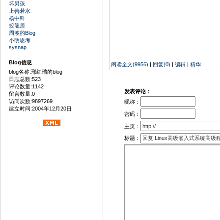
坏男孩
上善若水
杨中科
蛟龍居
周波的Blog
小明思考
sysnap
Blog信息
阅读全文(9956)
|
回复(0)
|
编辑
|
精华
blog名称:邢红瑞的blog
日志总数:523
评论数量:1142
发表评论：
留言数量:0
访问次数:9897269
昵称：
建立时间:2004年12月20日
密码：
主页：
标题：