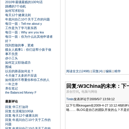
2010年最骚最贱的100句话
跳槽的7个动机
如何写求职信
每天12个健康法则
年底问自己10个关于工作的问题
每日一面：Tell me about y
工作是为了学习新东西
每日一面：Why are you lea
每日一面：你为什么比其他申请者
好？
找到想做的事，更难
贱女人贱事1：你们这帮小孩子做
事不负责
@小工头
如何定义职场成功
围城
以后的路该如何走？
阅读全文(12498)
|
回复(4)
|
编辑
|
精华
今天做了太多的不应该
如何面对不尊重你和你工作的人
一年之痒
回复:W3China的未来：下
养生笔记
原创空间
,
电脑与网络
the Balanced Money F
Tintin
发表评论于2009/5/7 13:59:12
最新评论
以下引用kinogam在2009-4-27 10:
回复:华工打油诗
咯…… BLOG是自己的团队开发的么？不是自
回复:生涯规划100诀
回复:每天12个健康法则
回复:年底问自己10个关于工作的
问题
回复:年底问自己10个关于工作的