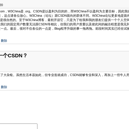
20
om，W3China是 .org。CSDN是以盈利为目的的，而W3China不以盈利为主要目
在，这点请各位放心。W3China（论坛）跟CSDN面向的群体不同。W3China论坛更多地是
论是很自然的。至于W3China博客，最初开设它，只是为了给我和我的朋友们提供一个个人
我们的固定用户数量无法跟CSDN等相比，但我们的用户质量以及彼此间的融洽程度是我见到
一点。最后，很对不住各位的一点是，Blog程序升级的事一拖再拖。前段时间其实已经在试验中
|
删除
一个CSDN？
成了大杂烩。虽然生活本该如此，但专业造就成功，CSDN就够专业和深入，再加上一些牛
|
删除