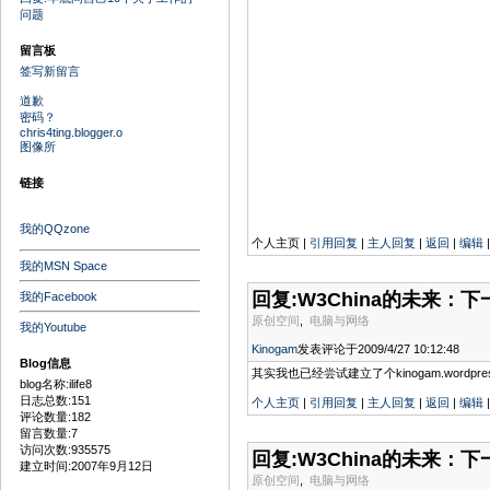
问题
留言板
签写新留言
道歉
密码？
chris4ting.blogger.o
图像所
链接
我的QQzone
个人主页 |
引用回复
|
主人回复
|
返回
|
编辑
我的MSN Space
回复:W3China的未来：下
我的Facebook
原创空间
,
电脑与网络
我的Youtube
Kinogam
发表评论于2009/4/27 10:12:48
Blog信息
其实我也已经尝试建立了个kinogam.wor
blog名称:ilife8
日志总数:151
个人主页
|
引用回复
|
主人回复
|
返回
|
编辑
评论数量:182
留言数量:7
访问次数:935575
回复:W3China的未来：下
建立时间:2007年9月12日
原创空间
,
电脑与网络