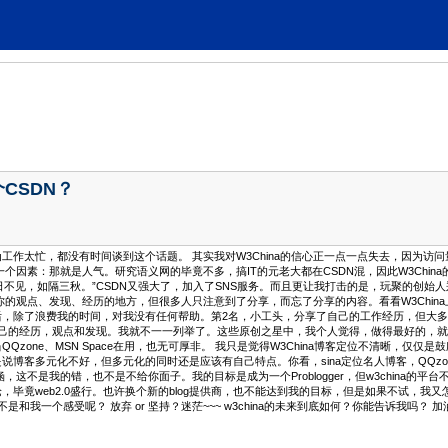
个CSDN？
工作太忙，都没有时间谈到这个话题。 其实我对W3China的信心正一点一点失去，因为访
个因素：那就是人气。研究语义网的毕竟不多，搞IT的元老大都在CSDN混，因此W3Chin
日不见，如隔三秋。”CSDN又强大了，加入了SNS服务。而且更让我打击的是，玩聚的创始
你的观点、发现、经历的地方，但很多人只注意到了分享，而忘了分享的内容。看看W3Chi
，除了浪费我的时间，对我没有任何帮助。第2名，小工头，分享了自己的工作经历，但大多
己的经历，观点和发现。我就不一一列举了。这些原创之星中，我个人觉得，做得最好的，就
当QQzone、MSN Space在用，也无可厚非。 我只是觉得W3China博客定位不清晰
客多元化不好，但多元化的同时还是应该有自己特点。你看，sina定位名人博客，QQzone定
，这不是我的错，也不是不给你面子。我的目标是成为一个Problogger，但w3china
毕竟web2.0盛行。也许换个新的blog提供商，也不能达到我的目标，但是如果不试，我又
和我一个感受呢？ 放弃 or 坚持？迷茫~~~ w3china的未来到底如何？你能告诉我吗？ 