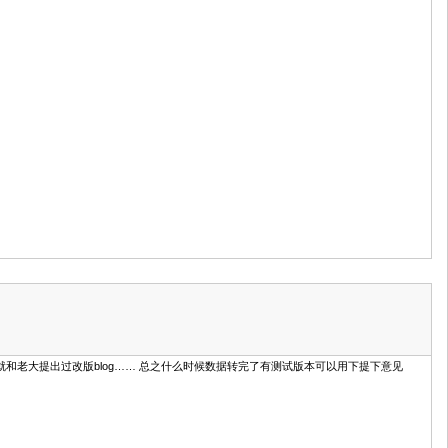
… 其实我也很早就和老大提出过改版blog…… 总之什么时候数据转完了有测试版本可以用下提下意见