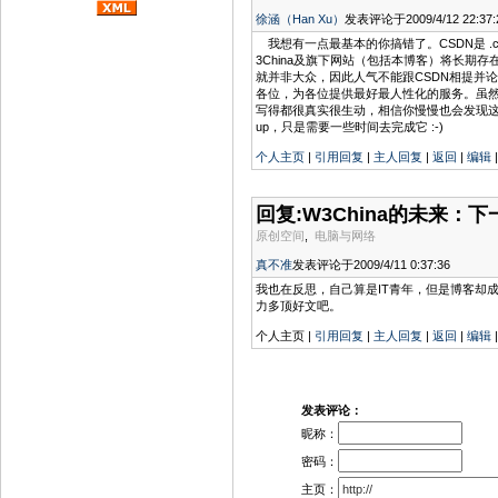
徐涵（Han Xu）
发表评论于2009/4/12 22:37:
我想有一点最基本的你搞错了。CSDN是 .c
3China及旗下网站（包括本博客）将长期存
就并非大众，因此人气不能跟CSDN相提并
各位，为各位提供最好最人性化的服务。虽然
写得都很真实很生动，相信你慢慢也会发现这
up，只是需要一些时间去完成它 :-)
个人主页
|
引用回复
|
主人回复
|
返回
|
编辑
回复:W3China的未来：下
原创空间
,
电脑与网络
真不准
发表评论于2009/4/11 0:37:36
我也在反思，自己算是IT青年，但是博客却
力多顶好文吧。
个人主页 |
引用回复
|
主人回复
|
返回
|
编辑
发表评论：
昵称：
密码：
主页：