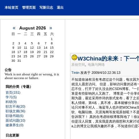
本站首页
管理页面
写新日志
退出
«
»
August 2026
日
一
二
三
四
五
六
1
2
3
4
5
6
7
8
9
10
11
12
13
14
15
16
17
18
19
20
21
22
23
24
25
26
27
28
29
W3China的未来：下一
30
31
原创空间
,
电脑与网络
公告
Tintin
发表于 2009/4/10 22:36:13
Work is not about right or wrong, it is
about success or failure.
不知道徐涵有没有考虑过这个问题，每次因为
就没人愿意访问。 但是，影响访问量的还有一
我的分类（专题）
忍不住，打开了好久没去的CSDN博客。“一
首页(151)
算是有些影响的人又跑了。 博客是一个分享
学习(5)
期为题，最近采用作诗的形式发布，看了之后
科研(9)
私人情绪。第4名，真不准，基本能够分享自
职言不诲(20)
论只对事不对人，海蓝等人也许把W3China
职场文摘(36)
软、电脑玩物、天涯海阁等发现原创呢？不是说博
职场书籍(6)
告诉我下！ 真的在考虑转移博客阵地了！徐涵
面试问题(10)
但是没人回复，其实我是真的很想和大家讨论，
健康养生(0)
a上的博文让我感兴趣的不多，不知道你们是不是
日志更新