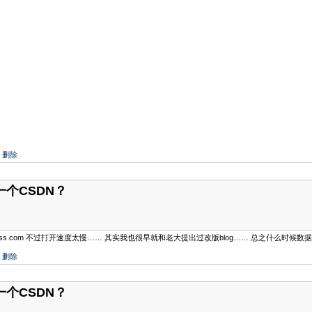
|
删除
一个CSDN？
dpress.com 不过打开速度太慢…… 其实我也很早就和老大提出过改版blog…… 总之什么
|
删除
一个CSDN？