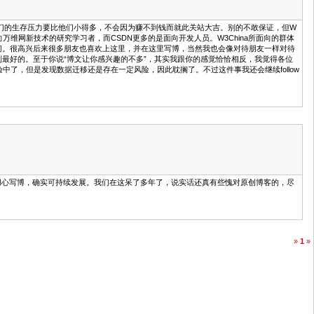
标，因此我们的生存压力要比他们小得多，不会因为赚不到钱而就此关站大吉。别的不敢保证，但W
面向万维网新技术的研究学习者，而CSDN更多的是面向开发人员。W3China所面向的群体
空间。很高兴后来很多朋友也喜欢上这里，并在这里写博，当然我也会像对待朋友一样对待
最好的。至于你说“博文让你感兴趣的不多”，其实我跟你的感觉恰恰相反，我觉得各位
了，但是发现数据迁移还是存在一定风险，因此耽搁了。不过这件事我还会继续follow
人用心写博，确实可持续发展。我们在这呆了多年了，说实话还真有些愧对原创博客的，尽
»
1
»