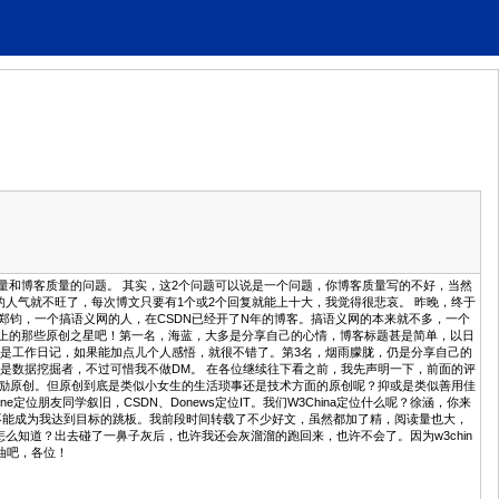
问量和博客质量的问题。 其实，这2个问题可以说是一个问题，你博客质量写的不好，当然
a的人气就不旺了，每次博文只要有1个或2个回复就能上十大，我觉得很悲哀。 昨晚，终于
人郑钧，一个搞语义网的人，在CSDN已经开了N年的博客。搞语义网的本来就不多，一个
na上的那些原创之星吧！第一名，海蓝，大多是分享自己的心情，博客标题甚是简单，以日
是工作日记，如果能加点儿个人感悟，就很不错了。第3名，烟雨朦胧，仍是分享自己的
是数据挖掘者，不过可惜我不做DM。 在各位继续往下看之前，我先声明一下，前面的评
，仅仅是鼓励原创。但原创到底是类似小女生的生活琐事还是技术方面的原创呢？抑或是类似善用佳
位朋友同学叙旧，CSDN、Donews定位IT。我们W3China定位什么呢？徐涵，你来
的平台不能成为我达到目标的跳板。我前段时间转载了不少好文，虽然都加了精，阅读量也大，
怎么知道？出去碰了一鼻子灰后，也许我还会灰溜溜的跑回来，也许不会了。因为w3chin
加油吧，各位！