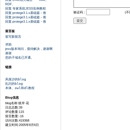
RDF、
回复:专家系统JESS实例教程
验证码：
(不
回复:protege3.1.x基础篇－推
回复:protege3.1.x基础篇－推
回复:protege3.1.x基础篇－推
留言板
签写新留言
求助
jess版本询问，亟待解决，谢谢啊
谢谢
您的子域名已开通。
链接
风落沙的blog
乱闪的blog
本体、owl和dl教程
Blog信息
blog名称:彼岸·花
日志总数:39
评论数量:115
留言数量:-16
访问次数:419368
建立时间:2005年8月6日