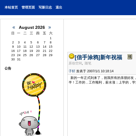
本站首页
管理页面
写新日志
退出
«
»
August 2026
日
一
二
三
四
五
六
1
2
3
4
5
6
7
8
9
10
11
12
13
14
15
16
17
18
19
20
21
22
23
24
25
26
27
28
29
[信手涂鸦]
新年祝福
30
31
原创空间
,
随笔
公告
子轩
发表于 2007/1/1 10:18:14
新的一年正式到来了，祝我所有的亲朋好友
半！工作的，工作顺利，薪水涨；上学的，学