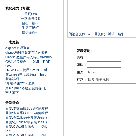
我的分类（专题）
首页(39)
一路前行(28)
轻松一刻(2)
生活广场(0)
信手涂鸦(6)
阅读全文(9152)
|
回复(0)
|
编辑
|
精华
日志更新
asp.net资源列表
发表评论：
vb.net与时间设定有关的资料
昵称：
Oracle 数据库导入导出和windo
OWL相关概念——XML、RDF、
密码：
OWL
HOW TO：使用 C# .NET 对
主页：
在Eclipse中安装Jess（Inst
新年祝福
标题：
“臭猴子来了”－求助
用X-Space搭建超级博客门户
寄人篱下
最新评论
回复:专家系统JESS实例教程
回复:专家系统JESS实例教程
回复:在Eclipse中安装Jess（I
回复:在Eclipse中安装Jess（I
回复:OWL相关概念——XML、
RDF、
回复:OWL相关概念——XML、