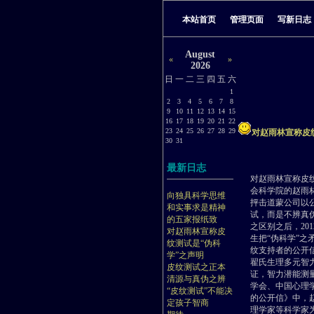
本站首页
管理页面
写新日志
August
«
»
2026
日
一
二
三
四
五
六
1
2
3
4
5
6
7
8
9
10
11
12
13
14
15
16
17
18
19
20
21
22
23
24
25
26
27
28
29
对赵雨林宣称皮
30
31
最新日志
对赵雨林宣称皮
会科学院的赵雨
向独具科学思维
抨击道蒙公司以公
和实事求是精神
试，而是不辨真
的五家报纸致
之区别之后，20
对赵雨林宣称皮
生把“伪科学”之
纹测试是“伪科
纹支持者的公开
学”之声明
翟氏生理多元智力
皮纹测试之正本
证，智力潜能测量
清源与真伪之辨
学会、中国心理
“皮纹测试”不能决
的公开信》中，
定孩子智商
理学家等科学家为