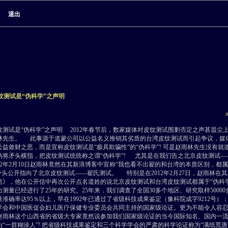
退出
纹测试是“伪科学”之声明
纹测试是“伪科学”之声明 2012年春节后，数家媒体对皮纹测试围剿否定之声甚嚣尘
林先生。 此事源于道蒙公司以公益名义推销其劣质的台湾皮纹测试而引起争议，媒
益敛财之恶，而是宣称皮纹测试是“极具欺骗性”的“伪科学”! 可是赵雨林先生没有
伪将矛头横指，把皮纹测试统统称之谓“伪科学”! 尤其是在我们告之北京皮纹测试
12年2月10日赵雨林竟然在其新浪博客中宣称“我也看不出翟的和台湾的本质区别，都属
矛头公开指向了北京皮纹测试——翟氏测试。 特别是在2012年2月27日，赵雨林在
信》，他在公开信中再次公开点名道姓的说北京皮纹测试和台湾皮纹测试都属于“伪科学
测量已经进行了25年的研究。25年来，我们调查了全国30多个地区、研究取样50000多
准确率达95％以上，早在1992年已通过了省级科技成果鉴定（豫科院成字9212号）；
学会和中国医促会妇儿医疗保健专业委员会共同主持的国家级论证。更为不能令人容
赵雨林这个山西省的省级大专家竟然说参加我们国家级论证的当今国际知名、国内一
“一群糊涂人”! 把省级科技成果鉴定和三个科学学会的严肃的科学论证称为“满纸荒