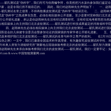
——翟氏测试是“伪科学”，我们尚可与你商榷争辩，你竟然把污水泼向参加我们鉴定
学家，这是令我们所不能容忍的。 因此，我们对赵雨林先生声明如下： 一、赵雨
—翟氏测试名誉之侵害，不得再散播皮纹测试是“伪科学”等错误言论。 二、赵雨林
试是“伪科学”之既成事实负责。必须在相应媒体公开道歉。至少是要对宣称我们北京皮
进行公开赔礼道歉，承认是你赵雨林先生没有经过调查研究、没有经实地考察而想当
在相应媒体上向主持我们北京皮纹测试——翟氏测试进行科技成果鉴定的河南省科学
。 四、赵雨林先生必须在相应媒体上向主持我们北京皮纹测试——翟氏测试进行国
国医促会妇儿保健专业委员会暨参加论证的国家级的专家学者公开赔礼道歉。 五、
武器来维护我们北京皮纹测试——翟氏测试的名誉与科学之尊严的权利。 在2月16
真伪之辨》一文中，我们已邀请全国追求科学真理者、有兴趣探究皮纹测试科学性、
东方科奥人类智力潜能研究所”测量地点现场体验考察北京的皮纹测试――翟氏智力测
请赵雨林先生来亲自体验考察我们北京的皮纹测试――翟氏测试。我们一定要牢记：
.com & www.中国智能测量网.com