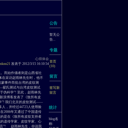
公告
暂无公
告...
专题
心得体会
首页
anknn21
发表于 2012/3/15 16:10:54
(10)
上。而始作俑者则是山西省社
留言
体在采访赵雨林先生时，他不
就道蒙事件而批台湾的皮纹测
——翟氏测试与台湾皮纹测试
签写新
于伪科学”! 至此，赵雨林先
留言
其新浪博客发表了《致所有皮
”! 我们北京的皮纹测试——
人，并经过44723人使用验
统计
在2006年又通过了中国遗传
忍的是在《致所有皮纹支持者
blog名
流的遗传学家、皮纹学家、心
称:
唐言”! 赵雨林先生，你说我