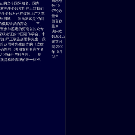
日志总
论证的当今国际知名、国内一
数:10
林先生必须立即停止对我们
评论数
先生必须对已在媒体上广为散
量:0
纹测试——翟氏测试是“伪科
留言数
然的极其错误的言论。 三、
量:0
院暨参加鉴定的河南省的众专
访问次
家级论证的中国遗传学会、中
数:65155
我们严正敬告赵雨林先生，我
建立时
日给赵雨林先生邮寄的《皮纹
间:2009
准确性的记者朋友和专家学者
年10月
量之准确性与科学性。 现
28日
实践是检验真理的唯一标准。