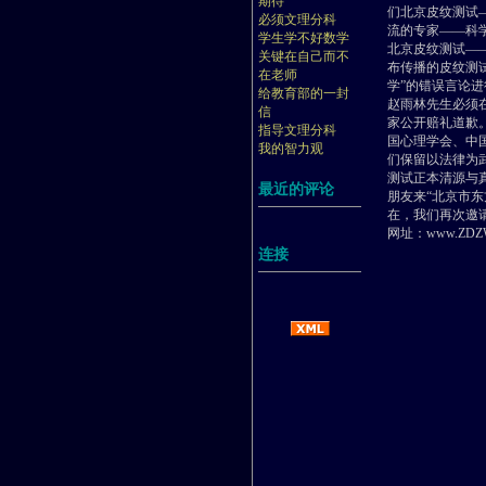
期待
们北京皮纹测试
必须文理分科
流的专家——科
学生学不好数学
北京皮纹测试—
关键在自己而不
布传播的皮纹测
在老师
学”的错误言论
给教育部的一封
赵雨林先生必须
信
家公开赔礼道歉
指导文理分科
国心理学会、中
我的智力观
们保留以法律为
测试正本清源与
最近的评论
朋友来“北京市
在，我们再次邀
网址：www.ZDZW
连接