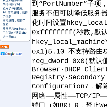
我也来给你踩踩
到“PortNumber
来给你踩了啊
盗用了你的模版
服务不但可以降低服务器的资
TO:非常感谢，获得
了很多
非常感谢，获得了
化时间设置hkey_local_m
很多
恭喜兄弟的Blog上
0xffffffff(秒数,默
了主页的“博客Sho
这个是RSS
hkey_local_machine
ox1)5.10 不支持路由功能h
reg_dword 0x0(默认值
Browser·DHCP Clien
Registry·Secondary
Configuration7
网络——属性——TCP/IP
端口（如80）9．禁止WebDA