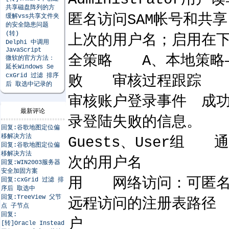
共享磁盘阵列的方
匿名访问SAM帐号和共享
缓解vss共享文件夹
的安全隐患问题
(转)
上次的用户名；启用在下
Delphi 中调用
JavaScript
全策略 A、本地
微软的官方方法：
延长Windows Se
cxGrid 过滤 排序
败 审核过程跟
后 取选中记录的
审核账户登录事件 成
最新评论
录登陆失败的信息。 B
回复:谷歌地图定位偏
移解决方法
Guests、User组
回复:谷歌地图定位偏
移解决方法
次的用户名 启用 
回复:WIN2003服务器
安全加固方案
用 网络访问：
回复:cxGrid 过滤 排
序后 取选中
回复:TreeView 父节
远程访问的注册表路
点 子节点
回复:
户 重命名一个
[转]Oracle Instead