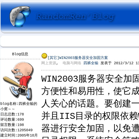
Blog信息
[其它]
WIN2003服务器安全加固方案
网上资源
,
电脑与网络
四裤全输
发表于 2012/3/12 13
WIN2003服务器安全加固方
方便性和易用性，使它成
人关心的话题。要创建一个安
blog名称:四裤全输的
小窝～～
并且IIS目录的权限依赖
日志总数:178
评论数量:699
留言数量:198
器进行安全加固，以免
访问次数:1205049
建立时间:2005年10月