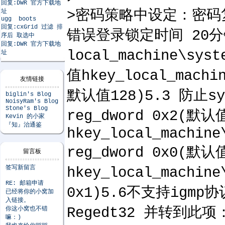
回复:DWR 官方下载地
>密码策略中设定：密码
址
ugg boots
回复:cxGrid 过滤 排
错误登录锁定时间 20分
序后 取选中
回复:DWR 官方下载地
local_machine\sy
址
值hkey_local_machin
友情链接
默认值128)5.3 防止syn洪
biglin's Blog
NoisyRam's Blog
Stone's Blog
reg_dword 0x2(
Kevin 的小家
『知』治通鉴
hkey_local_machine
reg_dword 0x0(
留言板
签写新留言
hkey_local_machine
RE: 邮箱申请
0x1)5.6不支持igmp协议
已经将你的小窝加
入链接。
Regedt32 并转到此项：HK
你这小窝也不错
嘛：)