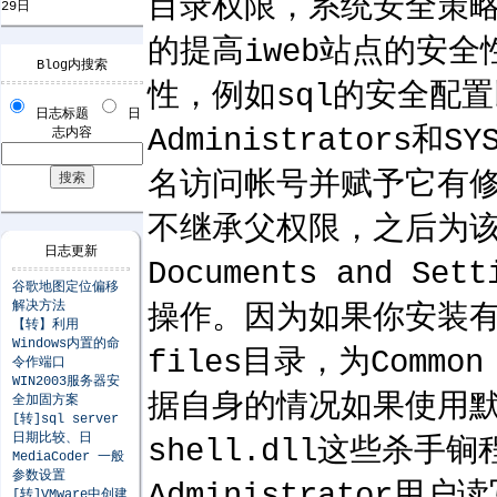
目录权限，系统安全策略
29日
的提高iweb站点的安
Blog内搜索
性，例如sql的安全配
日志标题
日
Administrato
志内容
名访问帐号并赋予它有修
不继承父权限，之后为该分
日志更新
Documents and
谷歌地图定位偏移
解决方法
操作。因为如果你安装有PC
【转】利用
Windows内置的命
files目录，为Commo
令作端口
WIN2003服务器安
据自身的情况如果使用默认的
全加固方案
[转]sql server
日期比较、日
shell.dll这些杀手锏程
MediaCoder 一般
参数设置
Administrator
[转]VMware中创建