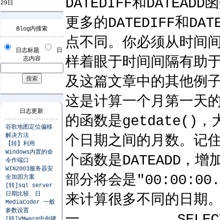
DATEDIFF和DAT
29日
更多的DATEDIFF
Blog内搜索
点不同。你必须从时间间
日志标题
日
样着眼于时间间隔有助
志内容
及这篇文章中的其他例
这是计算一个月第一天的S
日志更新
的函数是getdate()，
谷歌地图定位偏移
解决方法
个日期之间的月数。记住：
【转】利用
Windows内置的命
个函数是DATEADD，
令作端口
WIN2003服务器安
部分将会是"00:00:
全加固方案
[转]sql server
日期比较、日
来计算很多不同的日期
MediaCoder 一般
参数设置
一。 SELECT D
[转]VMware中创建