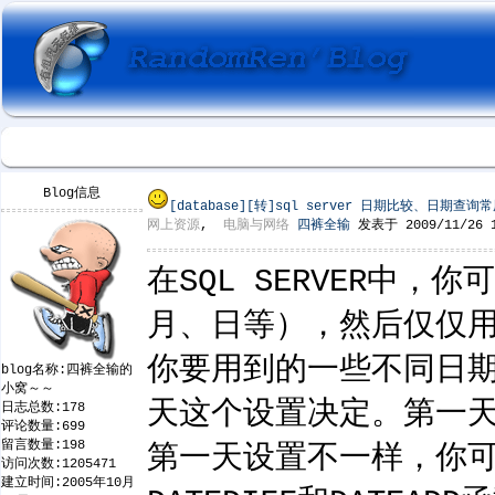
Blog信息
[database]
[转]sql server 日期比较、日期
网上资源
,
电脑与网络
四裤全输
发表于 2009/11/26 1
在SQL SERVER
月、日等），然后仅仅用
你要用到的一些不同日
blog名称:四裤全输的
小窝～～
天这个设置决定。第一天
日志总数:178
评论数量:699
留言数量:198
第一天设置不一样，你
访问次数:1205471
建立时间:2005年10月