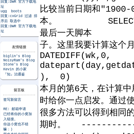
回复:DWR 官方下载地
比较当前日期和"190
址
ugg boots
回复:cxGrid 过滤 排
本。 SELECT da
序后 取选中
回复:DWR 官方下载地
最后一天脚本 SELEC
址
子。这里我要计算这个
友情链接
DATE
biglin's Blog
NoisyRam's Blog
date
Stone's Blog
Kevin 的小家
), 0) 在这个
『知』治通鉴
本月的第6天，在计算中
留言板
时给你一点启发。通过
签写新留言
RE: 邮箱申请
很多方法可以得到相同的
已经将你的小窝加
入链接。
期时。 -----------
你这小窝也不错
嘛：)