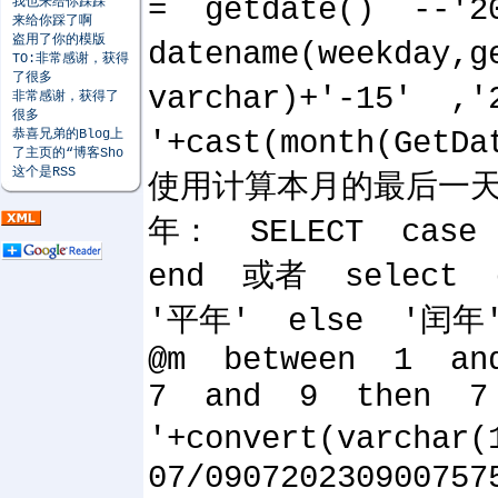
= getdate() --'
我也来给你踩踩
来给你踩了啊
盗用了你的模版
datename(weekda
TO:非常感谢，获得
了很多
varchar)+'-15' ,
非常感谢，获得了
很多
'+cast(month(Get
恭喜兄弟的Blog上
了主页的“博客Sho
这个是RSS
使用计算本月的最后一天的脚本
年： SELECT case d
end 或者 select cas
'平年' else '闰年' 
@m betwee
7 and 9 then
'+convert(varchar
07/090720230900757