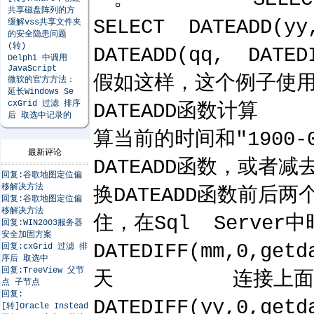
共享磁盘阵列的方
SELECT DATEA
缓解vss共享文件夹
的安全隐患问题
(转)
DATEADD(qq, 
Delphi 中调用
JavaScript
假如这样，这个例子使用DA
微软的官方方法：
延长Windows Se
cxGrid 过滤 排序
DATEADD函数计
后 取选中记录的
算当前的时间和"1900
最新评论
DATEADD函数，
回复:谷歌地图定位偏
移解决方法
换DATEADD函数
回复:谷歌地图定位偏
移解决方法
住，在Sql Serve
回复:WIN2003服务器
安全加固方案
DATEDIFF(mm,0
回复:cxGrid 过滤 排
序后 取选中
回复:TreeView 父节
天 连接上面的例子，为
点 子节点
回复:
DATEDIFF(yy,
[转]Oracle Instead