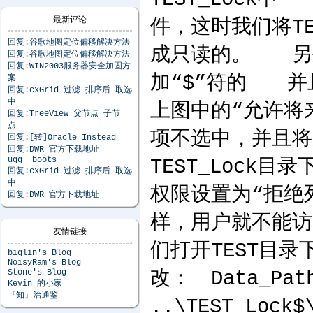
最新评论
件，这时我们将T
回复:谷歌地图定位偏移解决方法
成只读的。 另外
回复:谷歌地图定位偏移解决方法
回复:WIN2003服务器安全加固方
加“$”符的 并且
案
回复:cxGrid 过滤 排序后 取选
中
上图中的“允许将
回复:TreeView 父节点 子节
点
项不选中，并且将
回复:[转]Oracle Instead
回复:DWR 官方下载地址
ugg boots
TEST_Lock目
回复:cxGrid 过滤 排序后 取选
中
权限设置为“拒绝
回复:DWR 官方下载地址
样，用户就不能访
友情链接
们打开TEST目录下
biglin's Blog
NoisyRam's Blog
Stone's Blog
改： Data_Path
Kevin 的小家
『知』治通鉴
..\TEST_Lock