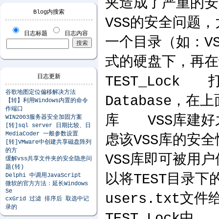
夹造成了严重的
Blog内搜索
VSS的安全问题
日志标题
日志内容
一个目录（如：V
式的硬盘下，再在
日志更新
TEST_Lock 打
谷歌地图定位偏移解决方法
Database，在
【转】利用Windows内置的命令
作端口
库 VSS库建好
WIN2003服务器安全加固方案
[转]sql server 日期比较、日
MediaCoder 一般参数设置
虑该VSS库的安
[转]VMware中创建共享磁盘阵列
的方
VSS库即可被用
缓解vss共享文件夹的安全隐患问
题(转)
以将TEST目录下的
Delphi 中调用JavaScript
微软的官方方法：延长Windows
Se
users.txt
cxGrid 过滤 排序后 取选中记
录的
TEST_Lock中