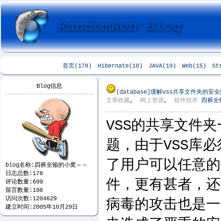
首页(178)
Hibernate(10)
JAVA(19)
Web(15)
St
Blog信息
[database]
缓解vss共享文件夹的安全
文章收藏
,
网上资源
,
软件技术
四裤全
VSS的共享文件
题，由于VSS库
了用户可以任意的
blog名称:四裤全输的小窝～～
日志总数:178
件，更有甚者，还
评论数量:699
留言数量:198
访问次数:1204629
病毒的攻击也是一
建立时间:2005年10月29日