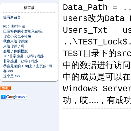
Data_Path = .
留言板
users改为Data_
签写新留言
RE: 邮箱申请
Users_Txt = u
已经将你的小窝加入链接。
你这小窝也不错嘛：)
..\TEST_Loc
我也来给你踩踩
来给你踩了啊
TEST目录下的sr
盗用了你的模版
TO:非常感谢，获得了很多
非常感谢，获得了很多
中的数据进行访问
恭喜兄弟的Blog上了主页的“博
客Sho
中的成员是可以在各
这个是RSS
Windows Ser
功，哎……，有成