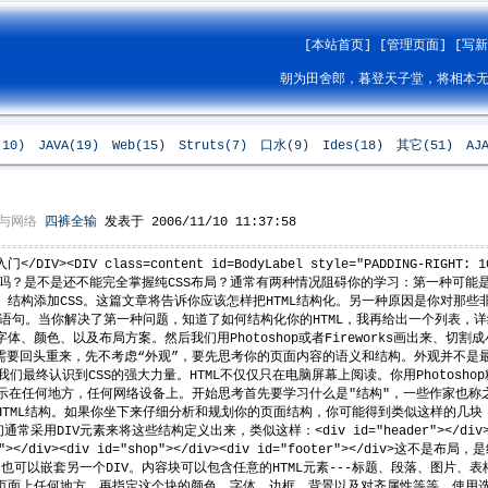
[本站首页]
[管理页面]
[写
朝为田舍郎，暮登天子堂，将相本
(10)
JAVA(19)
Web(15)
Struts(7)
口水(9)
Ides(18)
其它(51)
AJ
与网络
四裤全输
发表于 2006/11/10 11:37:58
/DIV><DIV class=content id=BodyLabel style="PADDING-RIGHT: 10p
学习CSS布局吗？是不是还不能完全掌握纯CSS布局？通常有两种情况阻碍你的学习：第一
添加CSS。这篇文章将告诉你应该怎样把HTML结构化。另一种原因是你对那些非常熟悉的表现
S语句。当你解决了第一种问题，知道了如何结构化你的HTML，我再给出一个列表，详
、颜色、以及布局方案。然后我们用Photoshop或者Fireworks画出来、切割
的)，你需要回头重来，先不考虑“外观”，要先思考你的页面内容的语义和结构。外观并不是最重
n帮助我们最终认识到CSS的强大力量。HTML不仅仅只在电脑屏幕上阅读。你用Photo
，显示在任何地方，任何网络设备上。开始思考首先要学习什么是"结构"，一些作家也
TML结构。如果你坐下来仔细分析和规划你的页面结构，你可能得到类似这样的几块
V元素来将这些结构定义出来，类似这样：<div id="header"></div><div id="
search"></div><div id="shop"></div><div id="footer">
，也可以嵌套另一个DIV。内容块可以包含任意的HTML元素---标题、段落、图片
页面上任何地方，再指定这个块的颜色、字体、边框、背景以及对齐属性等等。使用选择