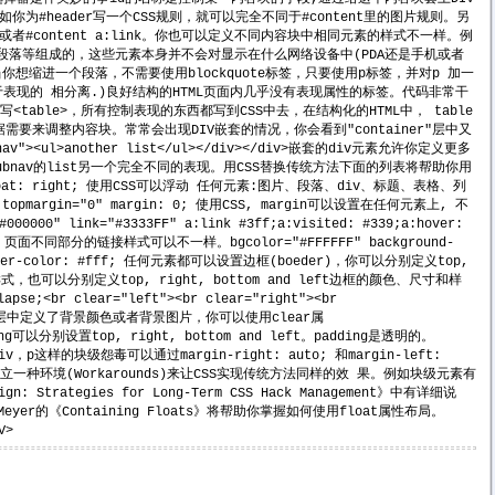
#header写一个CSS规则，就可以完全不同于#content里的图片规则。另
nk或者#content a:link。你也可以定义不同内容块中相同元素的样式不一样。例
接、列表、段落等组成的，这些元素本身并不会对显示在什么网络设备中(PDA还是手机或者
缩进一个段落，不需要使用blockquote标签，只要使用p标签，并对p 加一
结构于表现的 相分离.)良好结构的HTML页面内几乎没有表现属性的标签。代码非常干
在HTML中写<table>，所有控制表现的东西都写到CSS中去，在结构化的HTML中， table
来调整内容块。常常会出现DIV嵌套的情况，你会看到"container"层中又
ubnav"><ul>another list</ul></div></div>嵌套的div元素允许你定义更多
#subnav的list另一个完全不同的表现。用CSS替换传统方法下面的列表将帮助你用
t;float: right; 使用CSS可以浮动 任何元素:图片、段落、div、标题、表格、列
opmargin="0" margin: 0; 使用CSS, margin可以设置在任何元素上, 不
0" link="#3333FF" a:link #3ff;a:visited: #339;a:hover:
不同部分的链接样式可以不一样。bgcolor="#FFFFFF" background-
der-color: #fff; 任何元素都可以设置边框(boeder)，你可以分别定义top,
框为统一样式，也可以分别定义top, right, bottom and left边框的颜色、尺寸和样
br clear="left"><br clear="right"><br
如果你在浮动层中定义了背景颜色或者背景图片，你可以使用clear属
ing可以分别设置top, right, bottom and left。padding是透明的。
本.象div，p这样的块级怨毒可以通过margin-right: auto; 和margin-left:
一种环境(Workarounds)来让CSS实现传统方法同样的效 果。例如块级元素有
rategies for Long-Term CSS Hack Management》中有详细说
c Meyer的《Containing Floats》将帮助你掌握如何使用float属性布局。
V>