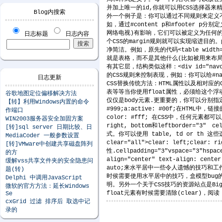
并加上唯一的id,你就可以用CSS选择器来
Blog内搜索
外一个例子是：你可以通过不同规则来定义不同内容
如，通过#content p和#footer
网络电视)有影响，它们可以被定义为任何的
日志标题
日志内容
个CSS的margin规则就可以实现缩进目的
净简洁。例如，原先的代码<table width="
就是表格，而不是其他什么(比如被用来布局
有其它层，结构类似这样：<div id="navconta
的CSS规则来控制表现，例如：你可以给#na
日志更新
CSS替换传统方法：HTML属性以及相对应的CSS方
表等等当你使用float属性，必须给这个浮动元素定义一
谷歌地图定位偏移解决方法
仅仅是body元素.更重要的，你可以分别指定元素的top,
【转】利用Windows内置的命令
#999;a:active: #00f;在HTM
作端口
color: #fff; 在CSS中，任何元素都可以
WIN2003服务器安全加固方案
right, bottom和leftborder="3
[转]sql server 日期比较、日
式。你可以使用 table, td or th 这些选
MediaCoder 一般参数设置
clear="all">clear: left;c
[转]VMware中创建共享磁盘阵列
性.cellpadding="3"vspace="3"h
的方
align="center" text-align: cen
缓解vss共享文件夹的安全隐患问
auto;来水平居中一些令人遗憾的技巧和工作
题(转)
时侯需要使用水平居中的技巧，盒模型bug的技巧等等。所
Delphi 中调用JavaScript
明。另外一个关于CSS技巧的资源站点是Big Joh
微软的官方方法：延长Windows
float元素有时候需要清除(clear)，阅读《How
Se
cxGrid 过滤 排序后 取选中记
录的