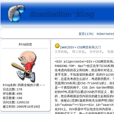
首页(178)
Hibernate
Blog信息
[Web]
DIV＋CSS网页布局入门
文章收藏
,
网上资源
,
软件技术
,
电脑
<DIV align=center>DIV＋CSS网页布局入门<
PADDING-TOP: 0px">你正在
先考虑内容的语义和结构，然后再针对语义、结构
束手无策，不知道该转换成对 应的什么CS
时，总是先考虑怎么设计，考虑那些图片、字体
页面用CSS布局(是CSS-friendly
blog名称:四裤全输的小窝～～
是一个典型的例子。CSS Zen Garde
日志总数:178
好的HTML页面可以通过CSS的不同定义
评论数量:699
的，然后再根据这些内容目的建立起相应的H
留言数量:198
车、收银台)页脚(版权和有关法律声明)我们通常采用DI
访问次数:1205132
id="subnav"></div><div id="
建立时间:2005年10月29日
在DIV上。DIV容器中可以包含任何内容块
局和样式定义了。每一个内容块都可以放在