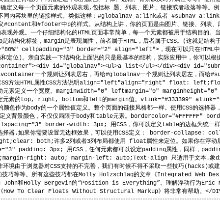
精确定义每一个页面元素的外观表现,包括标 题、列表、图片、链接或者段落等等。例如你为
块里的链接样式。类似这样：#globalnav a:link或者 #subnav a:li
 p分别定义#content和#footer中p的样式。从结构上讲，你的页面是由图片、链
表现外观。一个仔细结构化的HTML页面非常简单，每一个元素都被用于结构目的。当你想
。p是结构化标签，margin是表现属性，前者属于HTML，后者属于CSS。(这就是
80%" cellpadding="3" border="2" align="left">，现在可以只
和定位)。亲自实践一下结构化上面说的只是最基本的结构，实际应用中，你可以根据需要
iner"><div id="globalnav"><ul>a list</ul></div><div id="s
vcontainer一个规则让列表居右，再给#globalnav一个规则让列表居左，而给
法HTML属性CSS方法说明align="left"align="right" float: lef
个宽度。marginwidth="0" leftmargin="0" marginheight="0" t
 right, bottom和left的margin值。vlink="#333399" alink="#00000
L中，链接的颜色作为body的一个属性值定义。整个页面的链接风格都一样。使用CSS的选择器，页面
定义背景颜色，不仅仅局限于body和table元素。bordercolor="#FFFFFF" bor
" cellspacing="3" border-width: 3px; 用CSS，你可以定义table的边
择器.如果你需要设置无边框效果，可以使用CSS定义： border-collapse: collapse;<
lear: right;clear: both;许多2列或者3列布局都使用 float属性来定位。
space="3" padding: 3px; 用CSS，任何元素都可以设定padding属性，同样，padd
ter;margin-right: auto; margin-left: auto;Text-align 只适用于文
环境由于浏览器对CSS支持的不完善，我们有时候不得不采取一些技巧(hacks)或建立
有这些技巧都在Molly Holzschlag的文章《Integrated Web Design: St
n和Holly Bergevin的“Position is Everything”。理解浮动行为Eri
 To Clear Floats Without Structural Markup》将非常有帮助。</DI