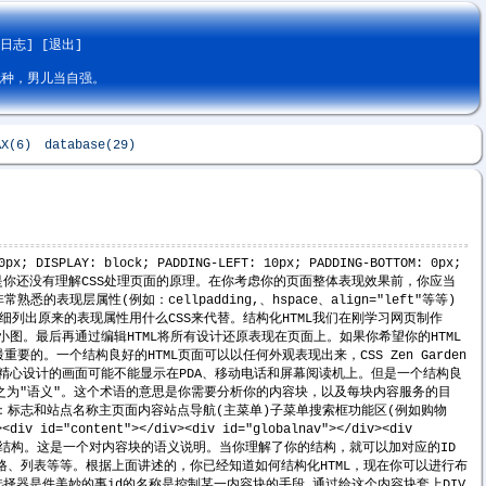
新日志]
[退出]
无种，男儿当自强。
AX(6)
database(29)
x; DISPLAY: block; PADDING-LEFT: 10px; PADDING-BOTTOM: 0px;
种可能是你还没有理解CSS处理页面的原理。在你考虑你的页面整体表现效果前，你应当
层属性(例如：cellpadding,、hspace、align="left"等等)
细列出原来的表现属性用什么CSS来代替。结构化HTML我们在刚学习网页制作
成小图。最后再通过编辑HTML将所有设计还原表现在页面上。如果你希望你的HTML
要的。一个结构良好的HTML页面可以以任何外观表现出来，CSS Zen Garden
shop精心设计的画面可能不能显示在PDA、移动电话和屏幕阅读机上。但是一个结构良
称之为"语义"。这个术语的意思是你需要分析你的内容块，以及每块内容服务的目
：标志和站点名称主页面内容站点导航(主菜单)子菜单搜索框功能区(例如购物
content"></div><div id="globalnav"></div><div
</div>这不是布局，是结构。这是一个对内容块的语义说明。当你理解了你的结构，就可以加对应的ID
、表格、列表等等。根据上面讲述的，你已经知道如何结构化HTML，现在你可以进行布
器是件美妙的事id的名称是控制某一内容块的手段,通过给这个内容块套上DIV