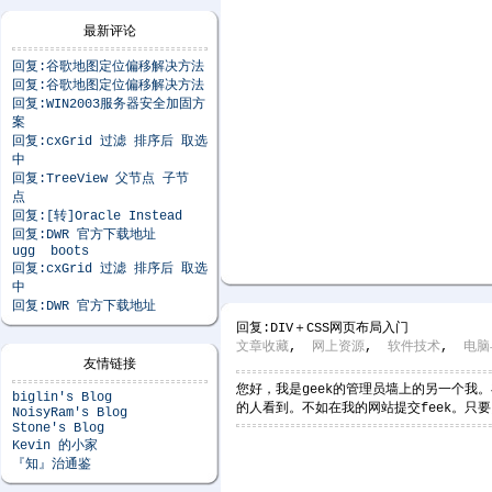
最新评论
回复:谷歌地图定位偏移解决方法
回复:谷歌地图定位偏移解决方法
回复:WIN2003服务器安全加固方
案
回复:cxGrid 过滤 排序后 取选
中
回复:TreeView 父节点 子节
点
回复:[转]Oracle Instead
回复:DWR 官方下载地址
ugg boots
回复:cxGrid 过滤 排序后 取选
中
回复:DWR 官方下载地址
回复:DIV＋CSS网页布局入门
文章收藏
,
网上资源
,
软件技术
,
电脑
友情链接
您好，我是geek的管理员墙上的另一个我。在
biglin's Blog
的人看到。不如在我的网站提交feek。
NoisyRam's Blog
Stone's Blog
Kevin 的小家
『知』治通鉴