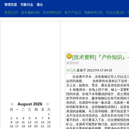
管理页面
写新日志
退出
首页(127)
妙文趣贴(30)
技术资料(20)
电子产品(1)
电脑相关(16)
生活点滴(12)
[技术资料]
『户外知识』
旅游自然
木已易
发表于 2011/7/4 17:04:33
生命离不开水，没有食物正常人可以活三周
会挖到泉眼。 自然界的水源有以下这些
天上水：如雨水、雪水、露水及溶化的冰块
4. 收集雨水：在地上挖个洞，铺上一层塑
找到水源。在地下水埋藏浅的地方，泥土潮
的节间常存有水，藤本植物往往有可饮用的汁
米的坑，坑底部中央放一集水器，坑面悬一
«
»
August 2026
铃铛刺等灌木丛，这些植物告诉我们，这里地
日
一
二
三
四
五
六
喜湿的金戴戴、马兰花等植物，便可知这里下
1
丛不仅生长在河流岸边，也常生长在与地下
2
3
4
5
6
7
8
看不到水，但只要深入下去，往往便能找到
9
10
11
12
13
14
15
矿山，水源有可能受矿物污染。如河川的石
16
17
18
19
20
21
22
中含有大量有机物及细菌，需要净化处理后