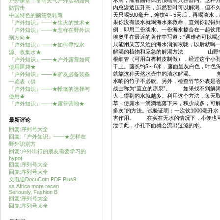
水滴，顺着圆锥体的顶端滴入容器内。这种
户外课堂：雷雨天气户外活动如何
内总渗透压升高，虽然暂时可以解渴，但不久
防雷击
天只喝500毫升，连饮4～5天后，再喝淡
中国特色的脑筋急转弯
果你没有淡水就喝海水来救命，直到你能得到
『户外知识』——★生火的技术★
例，即用二份淡水、一份海水掺合在一起饮
『户外知识』——★怎样在野外识
埃奥里在最近的著作中写道：“遇难者可以喝
别方向★
只能用又苦又涩的海水润润喉咙，以后就喝
『户外知识』——★如何寻找水
解渴的植物和应急的解渴方法 山野中有许
源、收集水★
根细管（可用白桦树皮制做），经过这个小
『户外知识』——★户外露营如何
干上。藤长约5～6米，藤面呈灰白色，叶色
使用睡袋★
就靠这种天然水壶中的清水解渴。 热带丛
『户外知识』——★驴友必备装备
水响的竹子不必砍。另外，检查竹节外表是
一览表（供
战士称为“直立的凉泉”。 如果找不到解
『户外知识』——★帐篷的选择与
大，得到的水就越多。利用这个方法，每天
使用★
草，使露水一滴滴地落下来，积少成多，可
『户外知识』——★露营营地★
多次”的方法。试验证明：一次饮1000毫升水
害作用。 在实在无水的情况下，小便也可
最新评论
泄于此，小孔下面就会流出过滤的水。
回复:序列号大全
回复:『户外知识』——★怎样在
野外识别方
回复:户外出行的朋友需要学习的
hypot
回复:序列号大全
回复:序列号大全
文电通DocuCom PDF Plus9
ss Africa more recen
Seriously, Fashion B
回复:序列号大全
回复:序列号大全