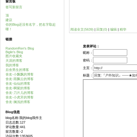
留言板
签写新留言
顶
建议
你的Blog还没有名字，把名字取起
噻！
阅读全文(5639)
|
回复(0)
|
编辑
|
精华
链接
发表评论：
RandomRen's Blog
Biglin's Blog
昵称：
图片收藏夹
密码：
天涯的博客
我的博客
主页：
后舍男生的博客
舍友-小飘飘的博客
标题：
舍友-雨飘云的博客
舍友-仙仙的博客
舍友-啊紫的博客
舍友-刀片儿的博客
舍友-小虎牙的博客
舍友-搁浅的博客
Blog信息
blog名称:我的blog我作主
日志总数:127
评论数量:441
留言数量:-2
访问次数:1353605