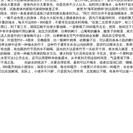
方法，每天可以获得蒸馏淡水1．5升左右。 在万不得已的情况下，是否可以饮用海水
就会大量排尿，使体内水分大量丧失。但是也有不少人认为，短时间少量海水，会有利于延长
水，结果，试验者体内新陈代谢很快恢复正常。 被誉为“海军的榜样”的法国博士阿兰·邦
雨水、得到一条鱼来挤压成鱼汁或等到救生船来到为止。”阿兰·邦巴尔并不是提倡喝海水，而
用，一般不会伤害人的身体，而会大大延长海上遇难者的生命。因为只有羸得时间，才能积聚
少量的海水，每天可达800～900毫升，不要等完全脱水时再喝。”在第二次世界大战中，有
一两口，到了第三天，渴得忍耐不住便大量地喝，一昼夜喝了2000毫升左右，然而，他
多植物可用以解渴，如北方的黑桦、白桦的树汁，山葡萄的嫩条，酸浆子的根茎，南方的
孔流入容器中的汁液每晚可达1～2升。白桦树液在空气中很快就会发酵，因此应立即饮用。
深绿，叶面宽约3～4厘米，呈椭圆形，比一般树叶稍厚。砍断藤子后，可以看到条条小筋的
林中还有一种储水的竹子，这种竹子通常生长在山沟的两旁，直径约10厘米左右，青翠挺
否有虫眼，有虫眼的竹节里的水不能喝。汲水的方法是将竹节一头砍开个洞，将水倒入碗里，
渴的植物，还有一种极为简便的取水方法。澳大利亚飞行员布拉依安·卡瓦吉，曾有一个塑料
取水里可达1公升左右。还可以用塑料布收集露水。从半夜到天明这段时间里，气温逐渐下降
解干渴之急。 在缺水的情况下，水要合理饮用。最初可以不喝水，或者仅湿润口腔、咽喉。
，380毫升则由小便排出；假若分10次喝，每次80毫升，小便累计才排出80～90毫升，水在
以应急解渴。实际上，小便并不污秽，只是因为心理作用，总觉难以下咽。有条件可以做一