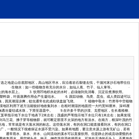
选之地是山谷底部地区，高山地区寻水，应沿着岩石裂缝去找，干涸河床沙石地带往往
。 ·生物水：如一些植物含有充分的水分，如仙人蕉、竹子、仙人掌等。 ·
较大的海水层上。 3. 饮用凹地积水处的水时，必须做到先消毒、沉淀后煮沸饮用。
只塑料袋，叶面蒸腾作用会产生凝结水。 6. 跟踪动物、鸟类、昆虫、或人类踪迹可以
晚，因其潮湿凉爽，蚊虫通常在此成柱状盘旋飞绕。 7. 植物中取水：竹类等中空植物
地区利用下述方法能较好地收集到水：在相对潮湿的地面挖一大约宽90厘米、深45厘
触遇冷凝结成水珠，下滑至器皿中。 9.在许多干旱的沙漠、戈壁地区，生长着柽柳、
芨芨草指示地下水位于地表下2米左右；茂盛的芦苇指示地下水位只有1米左右；如果发现
见到马兰花、拂子芽等植物群，就可断定那里不太深的地方有淡水。在南方，根深叶茂的竹
丛地，常常就是有大落水洞的标志。这些落水洞，有的在洞口能直接看到水，有的在洞口
广，一般情况下很难保证水源不受污染。如果有地图，要注意水源上游有无矿山，若有
 通常雨水、泉水、井水、山间流动的溪水可以直接饮用。但是静止的或流动缓慢的水
量收集雨水。用空罐头盒、杯子、钢盔等容器收接雨水，可放在干净的石头上，不要放在