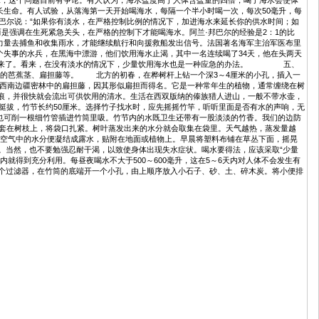
，这个问题目前有争论。有人认为，海水盐度高于人体含盐量的四倍，喝了海水会使体
生命。有人试验，从落海第一天开始喝海水，每隔一个半小时喝一次，每次50毫升，每
巴尔说：“如果你有淡水，在严格控制比例的情况下，加进海水来延长你的供水时间；如
是强调在生死紧急关头，在严格的控制下才能喝海水。阿兰·邦巴尔的经验是2：1的比
力量去捕鱼和收集雨水，才能继续航行和向援救船发出信号。法国著名海军主治军医布里
三个失事的水兵，在黑海中漂游，他们饮用海水止渴，其中一名连续喝了34天，他在头两天
却活下来了。看来，在没有淡水的情况下，少量饮用海水也是一种应急的办法。 五、
芭蕉茎、扁担藤等。 北方的初春，在桦树杆上钻一个深3～4厘米的小孔，插入一
 西南边疆密林中的扁担藤，因其形似扁担而得名。它是一种常年生的植物，通常缠绕在树
断痕，并很快就会流出可供饮用的清水。生活在西双版纳的傣族猎人进山，一般不带水壶，
拔，竹节长约50厘米。选择竹子找水时，应先摇摇竹竿，听听里面是否有水的声响，无
也可削一根细竹管插进竹筒里吸。竹节内的水既卫生还带有一股淡淡的竹香。我们的边防
袋套在树枝上，将袋口扎紧。树叶蒸发出来的水分就会取集在袋里。天气越热，蒸发量越
，空气中的水分便凝结成露水，贴附在地面或植物上。早晨将塑料布铺在草丛下面，摇晃
当然，也不要勉强忍耐干渴，以致使身体出现失水症状。喝水要得法，应该采取“少量
体内就得到充分利用。每昼夜喝水不大于500～600毫升，这在5～6天内对人体不会发生有
个过滤器，在竹筒的底端开一个小孔，由上顺序放入小石子、砂、土、碎木炭。将小便排