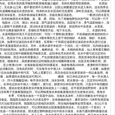
为佳。饮用水里的悬浮物质和胶质物质越少越好，否则长期饮用容易致病。 在原始
记，无论多么口渴，都不要饮用不洁净的水，以防止病菌通过饮水进入体内。这在热带丛
水迹概略地鉴别水质的好坏。纯净的水在水层浅时无色透明，深时呈浅蓝色。可以用玻璃
化合物呈淡绿蓝色，含高价铁或锰呈黄棕色，含硫化氢呈浅蓝色。 一般清洁的水是无
，含有机物质的水有腐败、臭、霉、腥、药味。为了准确地辨别水的气味，可以用一只干
 地面水（江河、湖泊）的水温，因气温变化而变化。浅层地下水，受气温影响较小，深
滴在上面晾干后观察水迹。清洁的水是无斑迹的；有斑迹，则说明水中杂质多，水质差。
坑，在坑中点燃多烟的草木，若烟柱呈弯曲状升起，地下水位高。 三、水源的净化
源周围的环境又不适宜挖坑时，可找一个塑料袋(质量好，不容易破的)将底部刺些小
孔，然后自下向上依次填入2～4厘米厚的无土质干净的细砂、木炭粉、细砂、木炭粉、
起来。如果对过滤后的水质不满意，应再制一个简易过滤器将过滤后的水再次进行过滤，
中直接提取的水清洁。另外，在离水源半米处挖一个浅坑，过一些时间，坑内就会渗出
浑浊的饮用水。如贯众的根和茎，榆树的皮、叶、根，木棉的枝和皮，仙人掌和霸王鞭的
，在沉淀过程中能吸附悬浮物质沉底，起到净化浑水的作用。在水中搅匀后沉淀30分
用的植物，而且净水时用量很少，产生的絮状物又能沉淀析出，用其澄净饮用水是最理想
能澄清。植物净水，虽然絮状物沉淀时能除去部分细菌和微生物，但是没有消毒作用。因
至少煮沸1分钟；在海拔较高地区时间要延长，海拔每增高1000米，煮沸时间可增加3
可达消毒目的。没有此药剂时，可在每升水中滴入8－10滴碘洒。 3.杀菌：如要把
仅在自救避险中和汽车、飞机上需要它们，而且你也应当在家里保存一些以备急用。将
进行消毒，如果遇到水质较混浊可用2片。 ·碘酒 在已净化过的水中，每一升水滴入
5．25％亚氯酸盐钠）每升清水加2滴，浊水加4滴。把水摇动一会，沉淀30分钟后用。
。在净化过的水中倒入一些醋汁，搅匀后，静置30分钟后便可饮用。只是水中有些醋的
去掉异色。搅动水使其通风变凉并恢复其味或加上一小撮盐。在平原郊游或野炊时，多采用
有离子交换树脂脱盐剂，可以用锅煮海水来收集蒸馏水的方法使海水淡化。煮海水
。 冬季，可将海水放在一个容器中冻结。当海水冻冰时，大部分溶解在水中的盐分
食盐。我国西北地区的大片沙漠戈壁中，在有植物的地方，通常深挖4～5米即有潜层地
的方法处理后饮用。我国西北沙漠地区的居民，用当地的地椒草处理苦咸水。在1公斤含
在有湿沙或苦咸水的地方，可以用简易的太阳蒸馏器取得淡水。方法是挖一个直径1．5
预先放一个接水的容器。阳光透过塑料膜使沙坑中的水分蒸发，水蒸汽遇到塑料膜凝结成