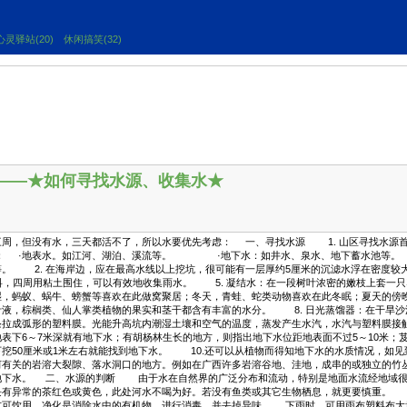
心灵驿站(20)
休闲搞笑(32)
——★如何寻找水源、收集水★
，但没有水，三天都活不了，所以水要优先考虑： 一、寻找水源 1. 山区寻找水源首
： ·地表水。如江河、湖泊、溪流等。 ·地下水：如井水、泉水、地下蓄水池等
等。 2. 在海岸边，应在最高水线以上挖坑，很可能有一层厚约5厘米的沉滤水浮在密度
料，四周用粘土围住，可以有效地收集雨水。 5. 凝结水：在一段树叶浓密的嫩枝上套一
湿，蚂蚁、蜗牛、螃蟹等喜欢在此做窝聚居；冬天，青蛙、蛇类动物喜欢在此冬眠；夏天的傍
液，棕榈类、仙人掌类植物的果实和茎干都含有丰富的水分。 8. 日光蒸馏器：在干旱沙漠
条拉成弧形的塑料膜。光能升高坑内潮湿土壤和空气的温度，蒸发产生水汽，水汽与塑料膜接
表下6～7米深就有地下水；有胡杨林生长的地方，则指出地下水位距地表面不过5～10米；
挖50厘米或1米左右就能找到地下水。 10.还可以从植物而得知地下水的水质情况，如
河有关的岩溶大裂隙、落水洞口的地方。例如在广西许多岩溶谷地、洼地，成串的或独立的竹
地下水。 二、水源的判断 由于水在自然界的广泛分布和流动，特别是地面水流经地域很
块有异常的茶红色或黄色，此处河水不喝为好。若没有鱼类或其它生物栖息，就更要慎重。
方可饮用。净化是消除水中的有机物，进行消毒，并去掉异味。 下雨时，可用雨布塑料布大