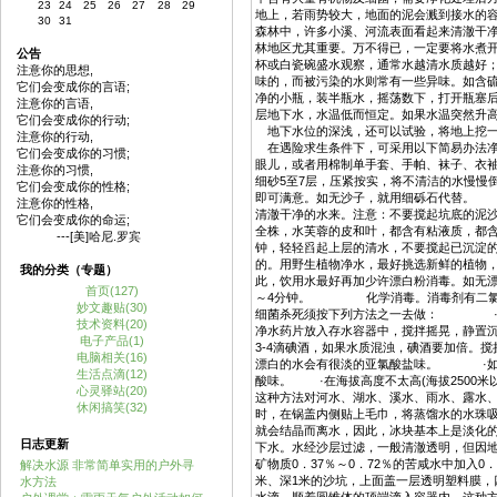
23
24
25
26
27
28
29
地上，若雨势较大，地面的泥会溅到接水的
30
31
森林中，许多小溪、河流表面看起来清澈干
林地区尤其重要。万不得已，一定要将水煮
公告
杯或白瓷碗盛水观察，通常水越清水质越好
注意你的思想,
味的，而被污染的水则常有一些异味。如含
它们会变成你的言语;
净的小瓶，装半瓶水，摇荡数下，打开瓶塞
注意你的言语,
层地下水，水温低而恒定。如果水温突然升
它们会变成你的行动;
地下水位的深浅，还可以试验，将地上挖
注意你的行动,
在遇险求生条件下，可采用以下简易办法净
它们会变成你的习惯;
眼儿，或者用棉制单手套、手帕、袜子、衣袖
注意你的习惯,
细砂5至7层，压紧按实，将不清洁的水慢慢
它们会变成你的性格;
即可满意。如无沙子，就用细砾石代替。 
注意你的性格,
清澈干净的水来。注意：不要搅起坑底的泥
它们会变成你的命运;
全株，水芙蓉的皮和叶，都含有粘液质，都含
---[美]哈尼.罗宾
钟，轻轻舀起上层的清水，不要搅起已沉淀
的。用野生植物净水，最好挑选新鲜的植物，
我的分类（专题）
此，饮用水最好再加少许漂白粉消毒。如无漂
首页(127)
～4分钟。 化学消毒。消毒剂有二氯磺胺
妙文趣贴(30)
细菌杀死须按下列方法之一去做： ·净化
技术资料(20)
净水药片放入存水容器中，搅拌摇晃，静置
电子产品(1)
3-4滴碘酒，如果水质混浊，碘酒要加倍。
电脑相关(16)
漂白的水会有很淡的亚氯酸盐味。 ·如果
生活点滴(12)
酸味。 ·在海拔高度不太高(海拔2500
心灵驿站(20)
这种方法对河水、湖水、溪水、雨水、露
休闲搞笑(32)
时，在锅盖内侧贴上毛巾，将蒸馏水的水珠
就会结晶而离水，因此，冰块基本上是淡化的
日志更新
下水。水经沙层过滤，一般清澈透明，但因
矿物质0．37％～0．72％的苦咸水中加
解决水源 非常简单实用的户外寻
米、深1米的沙坑，上面盖一层透明塑料膜
水方法