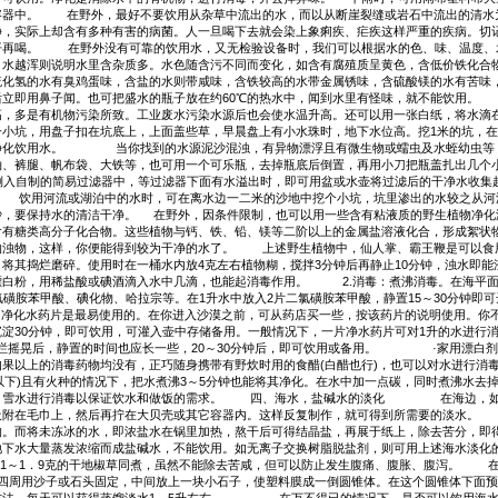
容器中。 在野外，最好不要饮用从杂草中流出的水，而以从断崖裂缝或岩石中流出的清水
净，实际上却含有多种有害的病菌。人一旦喝下去就会染上象痢疾、疟疾这样严重的疾病。切
开再喝。 在野外没有可靠的饮用水，又无检验设备时，我们可以根据水的色、味、温度、
；水越浑则说明水里含杂质多。水色随含污不同而变化，如含有腐殖质呈黄色，含低价铁
硫化氢的水有臭鸡蛋味，含盐的水则带咸味，含铁较高的水带金属锈味，含硫酸镁的水有苦味
后立即用鼻子闻。也可把盛水的瓶子放在约60℃的热水中，闻到水里有怪味，就不能饮用。
高，多是有机物污染所致。工业废水污染水源后也会使水温升高。还可以用一张白纸，将水
一小坑，用盘子扣在坑底上，上面盖些草，早晨盘上有小水珠时，地下水位高。挖1米的
化饮用水。 当你找到的水源泥沙混浊，有异物漂浮且有微生物或蠕虫及水蛭幼虫等，水
、裤腿、帆布袋、大铁等，也可用一个可乐瓶，去掉瓶底后倒置，再用小刀把瓶盖扎出几个小
倒入自制的简易过滤器中，等过滤器下面有水溢出时，即可用盆或水壶将过滤后的干净水收集
饮用河流或湖泊中的水时，可在离水边一二米的沙地中挖个小坑，坑里渗出的水较之从河湖
沙，要保持水的清洁干净。 在野外，因条件限制，也可以用一些含有粘液质的野生植物净化
有糖类高分子化合物。这些植物与钙、铁、铅、镁等二阶以上的金属盐溶液化合，形成絮状物
的浊物，这样，你便能得到较为干净的水了。 上述野生植物中，仙人掌、霸王鞭是可以食
将其捣烂磨碎。使用时在一桶水内放4克左右植物糊，搅拌3分钟后再静止10分钟，浊水即
白粉，用稀盐酸或碘酒滴入水中几滴，也能起消毒作用。 2.消毒：煮沸消毒。在海平面，
苯甲酸、碘化物、哈拉宗等。在1升水中放入2片二氯磺胺苯甲酸，静置15～30分钟即
水药片是最易使用的。在你进入沙漠之前，可从药店买一些，按该药片的说明使用。你不
沉淀30分钟，即可饮用，可灌入壶中存储备用。一般情况下，一片净水药片可对1升的水
搅拦摇晃后，静置的时间也应长一些，20～30分钟后，即可饮用或备用。 ·家用漂白剂（
以上的消毒药物均没有，正巧随身携带有野炊时用的食醋(白醋也行)，也可以对水进行消毒
米以下)且有火种的情况下，把水煮沸3～5分钟也能将其净化。在水中加一点碳，同时煮沸水
水、雪水进行消毒以保证饮水和做饭的需求。 四、海水，盐碱水的淡化 在海边，如没
吸附在毛巾上，然后再拧在大贝壳或其它容器内。这样反复制作，就可得到所需要的淡水
。而将未冻冰的水，即浓盐水在锅里加热，熬干后可得结晶盐，再展于纸上，除去苦分，即得
地下水大量蒸发浓缩而成盐碱水，不能饮用。如无离子交换树脂脱盐剂，则可用上述海水淡化
入0．1～1．9克的干地椒草同煮，虽然不能除去苦咸，但可以防止发生腹痛、腹胀、腹泻。 
，四周用沙子或石头固定，中间放上一块小石子，使塑料膜成一倒圆锥体。在这个圆锥体下面