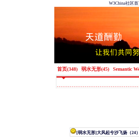
W3China社区
首页(348)
弱水无形(45)
Semantic W
[弱水无形]
大风起兮沙飞扬（24