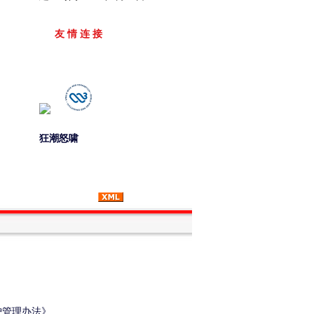
友 情 连 接
狂潮怒啸
护管理办法》