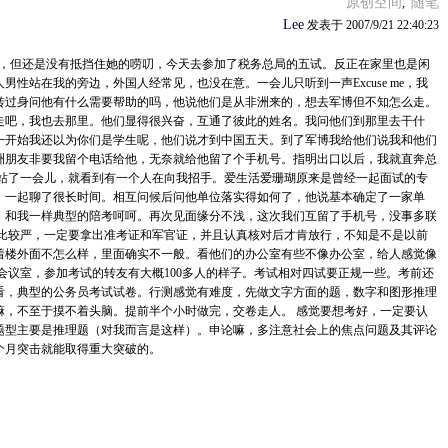
原创空间
随笔
,
Lee
发表于 2007/9/21 22:40:23
中见到LP，但还是没有抵挡住她的唠叨，今天去参加了税务总局的五试。反正在家里也是闲
性站在我的旁边，外国人经常见，也没在意。一会儿只听到一声Excuse me，我
转过身问他有什么需要帮助的吗，他说他们是从非洲来的，想去军博但不知怎么走。
走吧，我也去那里。他们显得很兴奋，互通了彼此的姓名。我问他们到那里去干什
一开始我还以为你们是学生呢，他们说才到中国五天。到了军博我给他们说我和他们
洲朋友非要我留个电话给他，无奈就给他留了个手机号。指明出口以后，我就直奔总
那站了一会儿，就看到有一个人在向我招手。爱生活爱珊瑚原来是曾经一起面试的专
，一起聊了很长时间。相互问候后问他单位落实得如何了，他说基本确定了一家单
，和我一样典型的陪考呵呵。再次见面缘分不浅，这次我们互留了手机号，没事多联
得比较严，一定要拿出准考证和军官证，并且认真核对后才肯放行，不知是不是以前
着楼外面不怎么样，里面确实不一般。看他们的办公室有些不像办公室，给人感觉像
会议室，参加考试的转友有大概100多人的样子。考试相对四试要正规一些。考前还
看，典型的公务员考试试卷。行测感觉有难度，先做文字方面的题，数字和图形推理
嘛，不至于摸不着头脑。提前半个小时做完，交卷走人。 感觉要想考好，一定要认
题型主要是推理题（对我而言是这样）。申论嘛，多注意社会上的焦点问题及其评论
个月突击就能取得重大突破的。