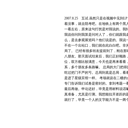
2007.8.25 五试 虽然只是在视频
着没事，就去陪考吧。在地铁上有两个黑人男
一看左右，原来这句打扰是对我说的。我
我说你问到我算是问对人了，你们就跟我
么，是去参观展览吗？他们说是的。我说
不在一个出站口，我们就在此白白吧。非
局了。 已经有很多转友提前到了，刚在
八朋友。那天面试结束后，我们正好顺路
位，双方都比较满意，今天也是再来看看
系，多个朋友多条路嘛。 总局的大门把
吃过把门不严的亏。总局到底是总局，看
是进了星级宾馆一样。 考场就设在二楼的
专门告诉我们试卷是密封的。拿到考题一
最后再做。申论还好，毕竟是用材料说话
真准备，尤其是行测。我想能拉开差距的
就行了，毕竟一个人的文字能力不是一两