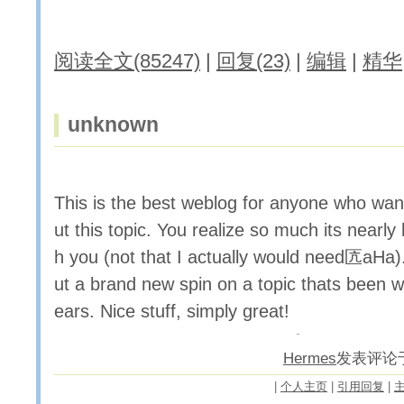
阅读全文(85247)
|
回复(23)
|
编辑
|
精华
unknown
This is the best weblog for anyone who want
ut this topic. You realize so much its nearly
h you (not that I actually would need匟aHa).
ut a brand new spin on a topic thats been wr
ears. Nice stuff, simply great!
Hermes
发表评论于20
|
个人主页
|
引用回复
|