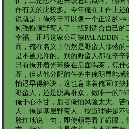
忙，二是想不起来该总结点啥。翻看前
作有关的比较多。今年俺在工作上还
说就是：俺终于可以像一个正常的PAL
勉强扮演野蛮人了！找到适合自己的
幸福。正巧这家公司缺PALADDIN
而，俺在名义上仍然是野蛮人部落的
是不被允许的。别的野蛮人都在辛辛
只有俺开着光环躲在后面喝茶，凭什
茬，但从他分配的任务中俺明显能感
怕迟早得解决，这也意味着俺面临抉
野蛮人，还是脱离群众，做唯一的PAL
俺于心不甘，后者俺怕风险太大。苦
人。俺是基层野蛮人，按道理讲是不
脸红地说一句，即使领导看了碍眼，