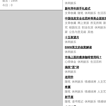
留言：1954
休闲娱乐
今日：0
新年拜年拱手礼姿式
文章收藏
随笔
休闲娱乐
生活百
中国信息安全在思科等美企面前
文章收藏
网上资源
所见所闻
新
究
校园生活
职业生涯
休闲娱乐
家
公告与意见箱
其他
十五夜望月
休闲娱乐
BMW英文的创意解读
休闲娱乐
市场上面的瘦身咖啡管用吗？
心得体会
休闲娱乐
生活百科
搞笑“歪”诗
休闲娱乐
老同学
随笔
休闲娱乐
情感绿洲
人文艺
希冀
随笔
休闲娱乐
情感绿洲
人文艺
射手座
随笔
读书笔记
休闲娱乐
情感绿