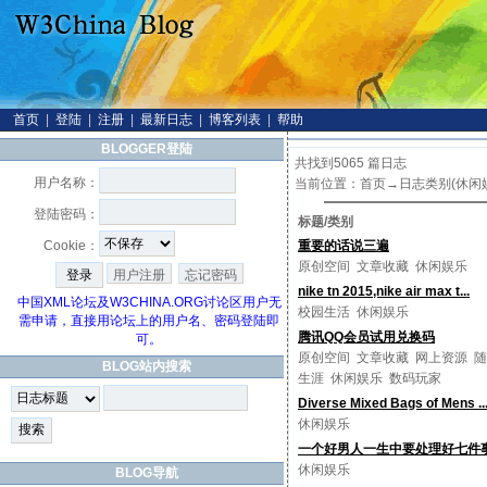
首页
|
登陆
|
注册
|
最新日志
|
博客列表
|
帮助
BLOGGER登陆
共找到5065 篇日志
用户名称：
当前位置：
首页
→日志类别(休闲
登陆密码：
标题/类别
Cookie：
重要的话说三遍
原创空间
文章收藏
休闲娱乐
用户注册
忘记密码
nike tn 2015,nike air max t...
中国XML论坛及W3CHINA.ORG讨论区用户无
校园生活
休闲娱乐
需申请，直接用论坛上的用户名、密码登陆即
腾讯QQ会员试用兑换码
可。
原创空间
文章收藏
网上资源
随
BLOG站内搜索
生涯
休闲娱乐
数码玩家
Diverse Mixed Bags of Mens ..
休闲娱乐
一个好男人一生中要处理好七件
休闲娱乐
BLOG导航