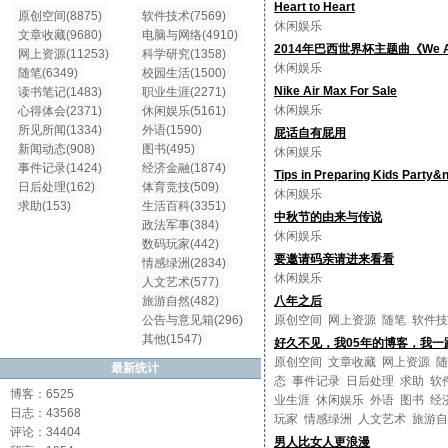
Heart to Heart
原创空间(8875)
软件技术(7569)
休闲娱乐
文章收藏(9680)
电脑与网络(4910)
2014年巴西世界杯主题曲《We Are 
网上资源(11253)
科学研究(1358)
休闲娱乐
随笔(6349)
校园生活(1500)
Nike Air Max For Sale
读书笔记(1483)
职业生涯(2271)
休闲娱乐
心得体会(2371)
休闲娱乐(5161)
所见所闻(1334)
外语(1590)
屁话自有屁用
新闻动态(908)
图书(495)
休闲娱乐
事件记录(1424)
经济金融(1874)
Tips in Preparing Kids Party&n
日后处理(162)
体育竞技(509)
休闲娱乐
求助(153)
生活百科(3351)
中秋节的由来与传说
政法军事(384)
休闲娱乐
数码玩家(442)
要邀请码亲请进来看看
情感绿洲(2834)
休闲娱乐
人文艺术(577)
旅游自然(482)
八年之后
公告与意见箱(296)
原创空间
网上资源
随笔
软件技
其他(1547)
好久不见，我05年的博客，我一
原创空间
文章收藏
网上资源
随
最新统计
态
事件记录
日后处理
求助
软
博客：6525
业生涯
休闲娱乐
外语
图书
经
日志：43568
玩家
情感绿洲
人文艺术
旅游自
评论：34404
男人比女人更浪漫