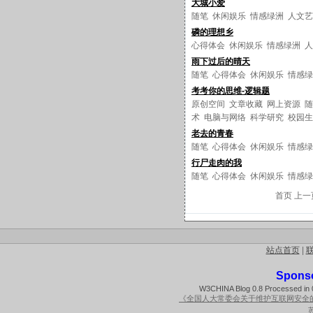
大城小爱
随笔
休闲娱乐
情感绿洲
人文艺
磷的理想乡
心得体会
休闲娱乐
情感绿洲
人
雨下过后的晴天
随笔
心得体会
休闲娱乐
情感绿
考考你的思维-逻辑题
原创空间
文章收藏
网上资源
随
术
电脑与网络
科学研究
校园生
老去的青春
随笔
心得体会
休闲娱乐
情感绿
行尸走肉的我
随笔
心得体会
休闲娱乐
情感绿
首页 上
站点首页
|
Spons
W3CHINA Blog 0.8 Processed in 0
《全国人大常委会关于维护互联网安全
苏