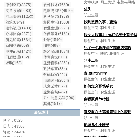
文章收藏
网上资源
电脑与网络
原创空间(8875)
软件技术(7569)
猎头
文章收藏(9680)
电脑与网络(4910)
职业生涯
网上资源(11253)
科学研究(1358)
找到想做的事，更难
随笔(6349)
校园生活(1500)
原创空间
职业生涯
读书笔记(1483)
职业生涯(2271)
心得体会(2371)
休闲娱乐(5161)
贱女人贱事1：你们这帮小孩子
所见所闻(1334)
外语(1590)
原创空间
职业生涯
新闻动态(908)
图书(495)
犯了一个程序员的超低级错误
事件记录(1424)
经济金融(1874)
原创空间
随笔
职业生涯
日后处理(162)
体育竞技(509)
@小工头
求助(153)
生活百科(3351)
原创空间
职业生涯
政法军事(384)
寄语tintin同学
数码玩家(442)
原创空间
职业生涯
情感绿洲(2834)
人文艺术(577)
如何定义职场成功
旅游自然(482)
原创空间
职业生涯
公告与意见箱(296)
自吸泵调节特性
其他(1547)
职业生涯
真空泵在大落差管道上的应用
最新统计
职业生涯
博客：6525
记录几个小段子
日志：43568
原创空间
职业生涯
评论：34404