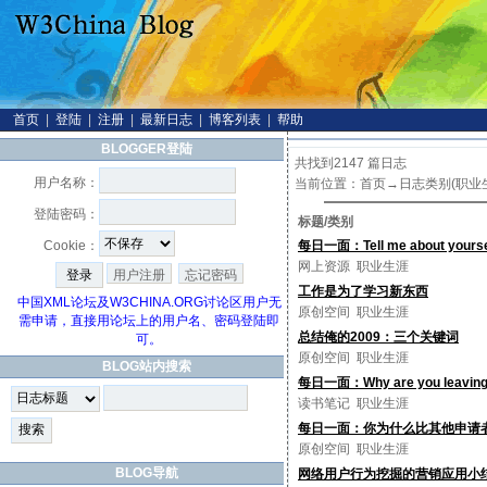
首页
|
登陆
|
注册
|
最新日志
|
博客列表
|
帮助
BLOGGER登陆
共找到2147 篇日志
用户名称：
当前位置：
首页
→日志类别(职业
登陆密码：
标题/类别
Cookie：
每日一面：Tell me about yourse
网上资源
职业生涯
用户注册
忘记密码
工作是为了学习新东西
中国XML论坛及W3CHINA.ORG讨论区用户无
原创空间
职业生涯
需申请，直接用论坛上的用户名、密码登陆即
总结俺的2009：三个关键词
可。
原创空间
职业生涯
BLOG站内搜索
每日一面：Why are you leaving 
读书笔记
职业生涯
每日一面：你为什么比其他申请
原创空间
职业生涯
BLOG导航
网络用户行为挖掘的营销应用小