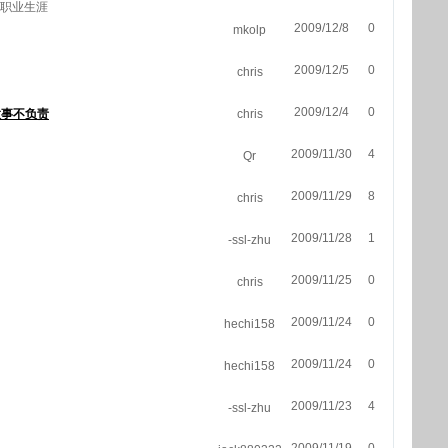
职业生涯
2009/12/8
0
mkolp
2009/12/5
0
chris
2009/12/4
0
做事不负责
chris
2009/11/30
4
Qr
2009/11/29
8
chris
2009/11/28
1
-ssl-zhu
2009/11/25
0
chris
2009/11/24
0
hechi158
2009/11/24
0
hechi158
2009/11/23
4
-ssl-zhu