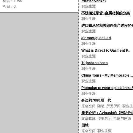
网站优化的技巧
留言：1954
职业生涯
今日：0
不锈钢矩形管 -金属材料的分类
职业生涯
进口轴承的相关部件生产过程的
职业生涯
air max-gucci -ed
职业生涯
What is Direct to Garment P...
职业生涯
对 jordan shoes
职业生涯
China Tours - My Memorable ...
职业生涯
Pacquiao to wear special nike&
职业生涯
身边的7080后一代
原创空间
随笔
所见所闻
职业生
新书介绍：Avinash的《网站分
文章收藏
读书笔记
电脑与网络
围城
原创空间
职业生涯