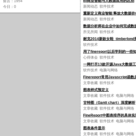
BI商业智能与大数据应用的区别
留言：1954
新闻动态
软件技术
今日：0
重新定义商业智能 释放大数据价
新闻动态
软件技术
数据分析师在企业中如何完成数
所见所闻
软件技术
耐克2014新款女鞋_timberlon
软件技术
用了finereport以后学到的一些
心得体会
软件技术
一网打尽13款开源Java大数
软件技术
电脑与网络
Finereport常用Javascript函
文章收藏
软件技术
图表样式预定义
文章收藏
软件技术
电脑与网络
甘特图（Gantt chart）深度解析
文章收藏
软件技术
电脑与网络
FineReport中图表排序的具体实
文章收藏
软件技术
电脑与网络
图表条件显示
文章收藏
软件技术
电脑与网络