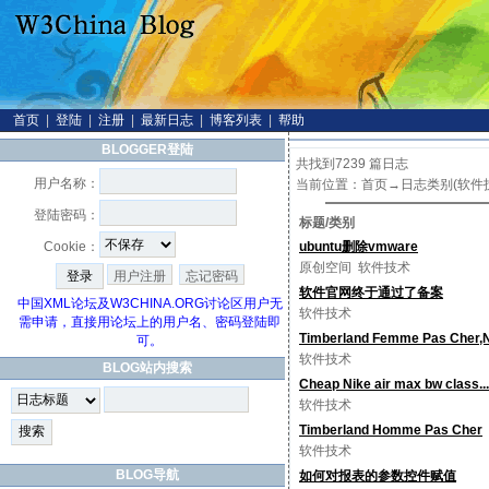
首页
|
登陆
|
注册
|
最新日志
|
博客列表
|
帮助
BLOGGER登陆
共找到7239 篇日志
用户名称：
当前位置：
首页
→日志类别(软件
登陆密码：
标题/类别
Cookie：
ubuntu删除vmware
原创空间
软件技术
用户注册
忘记密码
软件官网终于通过了备案
中国XML论坛及W3CHINA.ORG讨论区用户无
软件技术
需申请，直接用论坛上的用户名、密码登陆即
Timberland Femme Pas Cher,Ni
可。
软件技术
BLOG站内搜索
Cheap Nike air max bw class...
软件技术
Timberland Homme Pas Cher
软件技术
BLOG导航
如何对报表的参数控件赋值