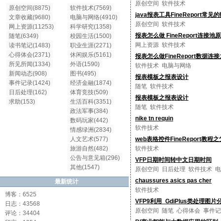
原创空间
软件技术
原创空间(8875)
软件技术(7569)
java报表工具FineReport
文章收藏(9680)
电脑与网络(4910)
原创空间
软件技术
网上资源(11253)
科学研究(1358)
报表怎么做 FineReport连接池
随笔(6349)
校园生活(1500)
网上资源
软件技术
读书笔记(1483)
职业生涯(2271)
心得体会(2371)
休闲娱乐(5161)
报表怎么做FineReport数据连
所见所闻(1334)
外语(1590)
软件技术
电脑与网络
新闻动态(908)
图书(495)
报表模板之报表设计
事件记录(1424)
经济金融(1874)
随笔
软件技术
日后处理(162)
体育竞技(509)
报表模板之报表设计
求助(153)
生活百科(3351)
随笔
软件技术
政法军事(384)
nike tn requin
数码玩家(442)
软件技术
情感绿洲(2834)
人文艺术(577)
web表格控件FineReport教
旅游自然(482)
软件技术
公告与意见箱(296)
VFP日期时间转中文日期时间
其他(1547)
原创空间
日后处理
软件技术
电
chaussures asics pas cher
最新统计
软件技术
博客：6525
VFP9利用_GdiPlus类处理图
日志：43568
原创空间
随笔
心得体会
事件记
评论：34404