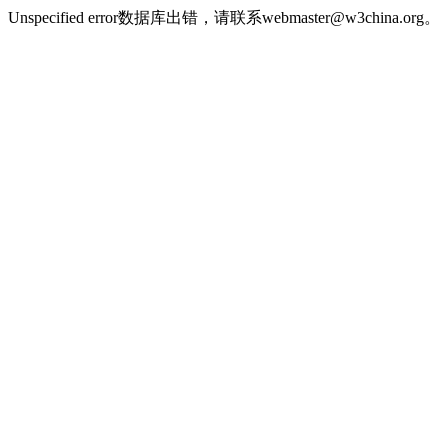
Unspecified error数据库出错，请联系webmaster@w3china.org。