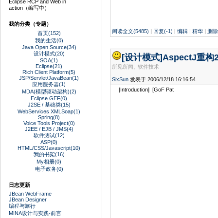
Eclipse RCP and Web in
action（编写中）
我的分类（专题）
阅读全文(5485)
|
回复(-1)
|
编辑
|
精华
|
删除
首页(152)
我的生活(0)
Java Open Source(34)
设计模式(20)
[设计模式]
AspectJ重构
SOA(1)
Eclipse(21)
所见所闻
,
软件技术
Rich Client Platform(5)
JSP/Servlet/JavaBean(1)
SixSun
发表于 2006/12/18 16:16:54
应用服务器(1)
[Introduction] [GoF Pat
MDA(模型驱动架构)(2)
Eclipse GEF(0)
J2SE / 基础类(15)
WebServices XMLSoap(1)
Spring(8)
Voice Tools Project(0)
J2EE / EJB / JMS(4)
软件测试(12)
ASP(0)
HTML/CSS/Javascript(10)
我的书架(16)
My相册(0)
电子政务(0)
日志更新
JBean WebFrame
JBean Designer
编程与旅行
MINA设计与实践-前言