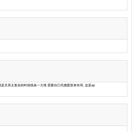
的类图。就是关系太复杂的时候线条一大堆.需要自己托拽图形来布局. 这是ap