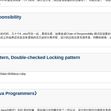
比ROSE速度快很多，小巧实用，操作也方便，虽然是免费版的但也够用了。试着生成了一张
除
onsibility
，几十个if...else写在一起，看得头晕，如果改成Chain of Responsibilit
除此之外如果还涉及业务逻辑的话又如何分离开呢，设计的过程总算充满矛盾，利弊的权衡，
ttern, Double-checked Locking pattern
d=25&id=3939&sty=1&tp
ava Programmers》
mmers》 和 《Java与模式》后对 面对对象，面向接口这些概念有了一些认识，设计的过程往