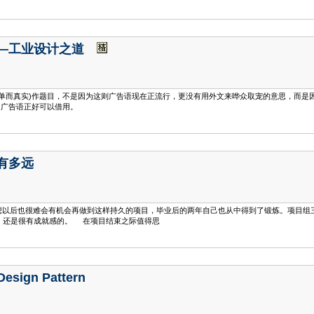
—工业设计之道
RUE”(简单而真实)作题目，不是因为这则广告语现在正流行，更没有用外文来哗众取宠的意思
这句广告语正好可以借用。
有多远
后也很难会有机会再做到这样持久的项目，毕业后的两年自己也从中得到了锻炼。项目组三年
程，还是很有成就感的。 在项目结束之际值得思
sign Pattern