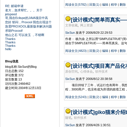
阅读全文(5782)
|
回复(1)
|
编辑
|
精华
|
删除
RE: 邮箱申请
老大，急求帮忙。。。关于
jetspeed
哥,我在Eclispe的JAVA项目中高
[设计模式]
简单而真实—
您好 郁闷，Proxool 我也出现这个
文章收藏
,
网上资源
急需PROXOOL最新版本解决问题
求助Proxool!
SixSun
发表于 2006/8/29 22:29:53
他山之石 可以攻玉 ，不错啊
Thanks
作者： 杨为渝 之所以用“SIMPLE&T
Thanks
就在于SIMPLE&TRUE——简单而真实。
Thanks
hello
阅读全文(4823)
|
回复(2)
|
编辑
|
精华
|
删除
Blog信息
[设计模式]
项目离产品化
blog名称:SixSun的Blog
日志总数:152
原创空间
,
心得体会
,
软件技术
评论数量:372
SixSun
发表于 2006/8/12 20:38:58
留言数量:13
访问次数:2466462
项目持续了三年，试运行也有两年，我想以
建立时间:2004年12月13日
程，3000用户，也没有成为所谓的政绩工
阅读全文(5243)
|
回复(2)
|
编辑
|
精华
|
删除
[设计模式]
giko猫来介绍De
随笔
,
软件技术
SixSun
发表于 2006/4/26 1:30:51