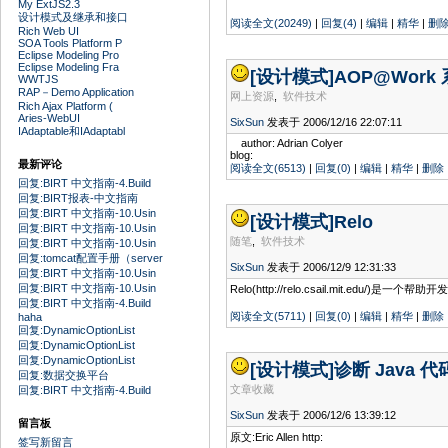
My ExtJS2.3
设计模式及继承和接口
阅读全文(20249)
|
回复(4)
|
编辑
|
精华
|
删
Rich Web UI
SOA Tools Platform P
Eclipse Modeling Pro
Eclipse Modeling Fra
[设计模式]
AOP@Work
WWTJS
RAP－Demo Application
网上资源
,
软件技术
Rich Ajax Platform (
Aries-WebUI
SixSun
发表于 2006/12/16 22:07:11
IAdaptable和IAdaptabl
author: Adrian Colyer
blog:
最新评论
阅读全文(6513)
|
回复(0)
|
编辑
|
精华
|
删除
回复:BIRT 中文指南-4.Build
回复:BIRT报表-中文指南
回复:BIRT 中文指南-10.Usin
[设计模式]
Relo
回复:BIRT 中文指南-10.Usin
随笔
,
软件技术
回复:BIRT 中文指南-10.Usin
回复:tomcat配置手册（server
SixSun
发表于 2006/12/9 12:31:33
回复:BIRT 中文指南-10.Usin
回复:BIRT 中文指南-10.Usin
Relo(http://relo.csail.m
回复:BIRT 中文指南-4.Build
阅读全文(5711)
|
回复(0)
|
编辑
|
精华
|
删除
haha
回复:DynamicOptionList
回复:DynamicOptionList
回复:DynamicOptionList
[设计模式]
诊断 Java 代
回复:数据交换平台
文章收藏
回复:BIRT 中文指南-4.Build
SixSun
发表于 2006/12/6 13:39:12
留言板
原文:Eric Allen http:
签写新留言