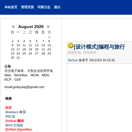
本站首页
管理页面
写新日志
退出
«
»
August 2026
日
一
二
三
四
五
六
1
2
3
4
5
6
7
8
9
10
11
12
13
14
15
[设计模式]
编程与旅行
16
17
18
19
20
21
22
原创空间
,
软件技术
23
24
25
26
27
28
29
30
31
SixSun
发表于 2011/3/3 16:10:31
公告
关注电子政务、大型企业应用开发、
Web、Workflow、MOM、MDA、
RCP、GEF
email:gmluyang@gmail.com
链接
好友
bluedavy
-林昊
刑红瑞
SixSun-翻译
Birt中文指南
SixSun-OpenDoc