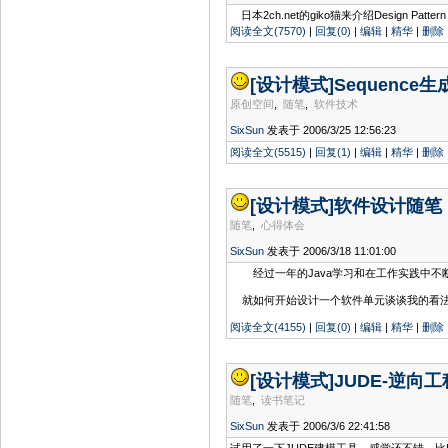
日本2ch.net的giko猫来介绍Design Pattern
阅读全文(7570)
|
回复(0)
|
编辑
|
精华
|
删除
[设计模式]
Sequence
原创空间
,
随笔
,
软件技术
SixSun
发表于 2006/3/25 12:56:23
阅读全文(5515)
|
回复(1)
|
编辑
|
精华
|
删除
[设计模式]
软件设计随笔
随笔
,
心得体会
SixSun
发表于 2006/3/18 11:01:00
经过一年的Java学习和在工作实践中不断
就如何开始设计一个软件单元谈谈我的看法:
阅读全文(4155)
|
回复(0)
|
编辑
|
精华
|
删除
[设计模式]
JUDE-逆向
随笔
,
读书笔记
SixSun
发表于 2006/3/6 22:41:58