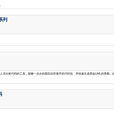
除
 系列
it.edu/)是一个帮助开发人员分析代码的工具，能够一步步的跟踪你所展开的代码包，并快速生成类似UML
码