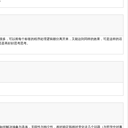
图。
y 模式应该要好很多，可以将每个标签的程序处理逻辑都分离开来，又能达到同样的效果，可是这样的话
还是再好好思考思考。
往都是在考虑如何解决抽象与具体，关联性与独立性，相对稳定和相对变化这几个问题（与哲学中对事