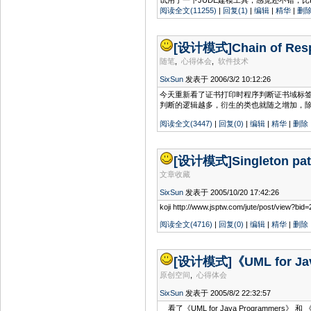
试用了一下JUDE建模工具，感觉还不错，
阅读全文(11255)
|
回复(1)
|
编辑
|
精华
|
删
[设计模式]
Chain of Resp
随笔
,
心得体会
,
软件技术
SixSun
发表于 2006/3/2 10:12:26
今天重新看了证书打印时程序判断证书域标签的代码
判断的逻辑越多，衍生的类也就随之增加，
阅读全文(3447)
|
回复(0)
|
编辑
|
精华
|
删除
[设计模式]
Singleton pa
文章收藏
SixSun
发表于 2005/10/20 17:42:26
koji http://www.jsptw.com/jute/post/view?bi
阅读全文(4716)
|
回复(0)
|
编辑
|
精华
|
删除
[设计模式]
《UML for J
原创空间
,
心得体会
SixSun
发表于 2005/8/2 22:32:57
看了《UML for Java Progra