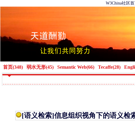
W3China社区
首页(348)
弱水无形(45)
Semantic Web(66)
Tecaffe(28)
Engli
[语义检索]
信息组织视角下的语义检