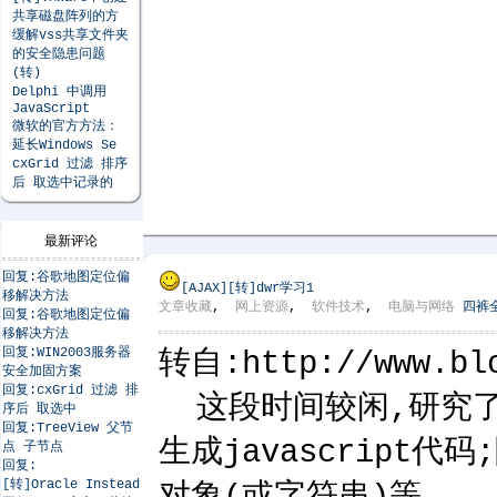
共享磁盘阵列的方
缓解vss共享文件夹
的安全隐患问题
(转)
Delphi 中调用
JavaScript
微软的官方方法：
延长Windows Se
cxGrid 过滤 排序
后 取选中记录的
最新评论
回复:谷歌地图定位偏
[AJAX]
[转]dwr学习1
移解决方法
文章收藏
,
网上资源
,
软件技术
,
电脑与网络
四裤
回复:谷歌地图定位偏
移解决方法
回复:WIN2003服务器
转自:http://www.blo
安全加固方案
回复:cxGrid 过滤 排
这段时间较闲,研究了一
序后 取选中
回复:TreeView 父节
生成javascript代码
点 子节点
回复:
[转]Oracle Instead