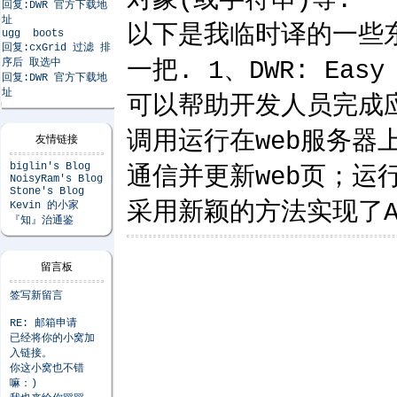
对象(或字符串)等.
回复:DWR 官方下载地
址
以下是我临时译的一些东
ugg boots
回复:cxGrid 过滤 排
序后 取选中
一把. 1、DWR: Easy 
回复:DWR 官方下载地
址
可以帮助开发人员完成应用
调用运行在web服务器上j
友情链接
biglin's Blog
通信并更新web页；运行
NoisyRam's Blog
Stone's Blog
采用新颖的方法实现了A
Kevin 的小家
『知』治通鉴
留言板
签写新留言
RE: 邮箱申请
已经将你的小窝加
入链接。
你这小窝也不错
嘛：)