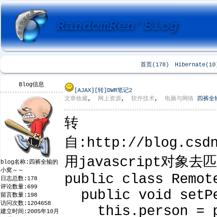
首页(178)
Hibernate(10
Blog信息
[AJAX]
[转]DWR笔记2
文章收藏
,
网上资源
,
软件技术
,
电脑与网络
四裤全
转
自:http://blog.csdn
用javascript对象去匹
blog名称:四裤全输的
小窝～～
public class Remot
日志总数:178
评论数量:699
public void setPe
留言数量:198
访问次数:1204658
this.person = 
建立时间:2005年10月