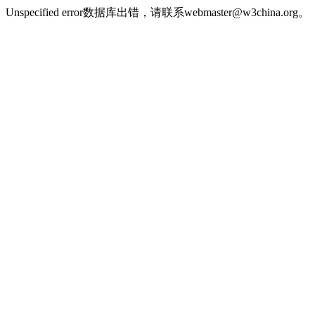
Unspecified error数据库出错，请联系webmaster@w3china.org。