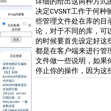
详细的给出这两种方式
29日
决定CVSNT工作于何
Blog内搜索
些管理文件处在库的目录
日志标题
日
论，对于不同的库，可
志内容
的时候要首先设定好这
都是在客户端来进行管
日志更新
文件做一些说明，如果
谷歌地图定位偏移
解决方法
停止你的操作，因为这
【转】利用
Windows内置的命
令作端口
WIN2003服务器安
全加固方案
[转]sql server
日期比较、日
MediaCoder 一般
参数设置
[转]VMware中创建