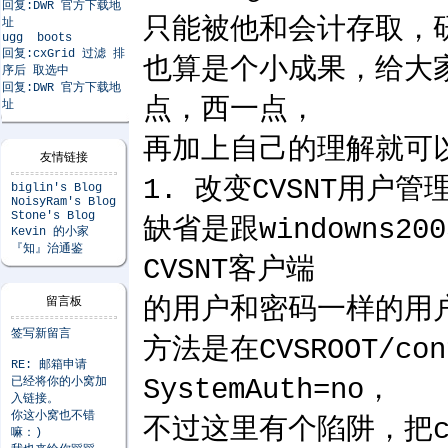
回复:DWR 官方下载地
只能被他和会计存取，
址
ugg boots
回复:cxGrid 过滤 排
也算是个小成果，给大
序后 取选中
回复:DWR 官方下载地
点，西一点，
址
再加上自己的理解就可
友情链接
1. 改变CVSNT用户管
biglin's Blog
NoisyRam's Blog
Stone's Blog
缺省是跟windowns
Kevin 的小家
『知』治通鉴
CVSNT客户端
的用户和密码一样的用
留言板
签写新留言
方法是在CVSROOT/con
RE: 邮箱申请
SystemAuth=no，
已经将你的小窝加
入链接。
你这小窝也不错
不过这里有个陷阱，把co
嘛：)