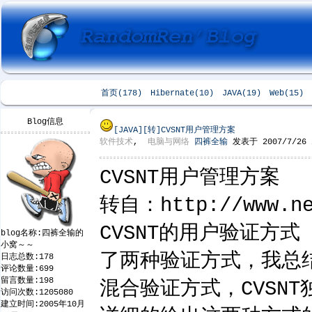
首页(178)
Hibernate(10)
JAVA(19)
Web(15)
Blog信息
[JAVA]
[转]CVSNT用户管理方案
软件技术
,
电脑与网络
四裤全输
发表于 2007/7/26 2
CVSNT用户管理方案
转自：http://www.ne
CVSNT的用户验证方式 
blog名称:四裤全输的
小窝～～
了两种验证方式，我总结了
日志总数:178
评论数量:699
留言数量:198
混合验证方式，CVSN
访问次数:1205080
建立时间:2005年10月