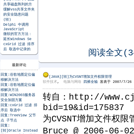
共享磁盘阵列的方
缓解vss共享文件夹
的安全隐患问题
(转)
Delphi 中调用
JavaScript
微软的官方方法：
延长Windows Se
cxGrid 过滤 排序
后 取选中记录的
阅读全文(34
最新评论
回复:谷歌地图定位偏
[JAVA]
[转]为CVSNT增加文件权限管理
移解决方法
软件技术
,
电脑与网络
四裤全输
发表于 2007/7/26 2
回复:谷歌地图定位偏
移解决方法
转自：http://www.cj
回复:WIN2003服务器
安全加固方案
bid=19&id=175837
回复:cxGrid 过滤 排
序后 取选中
回复:TreeView 父节
为CVSNT增加文件权限
点 子节点
回复:
Bruce @ 2006-0
[转]Oracle Instead