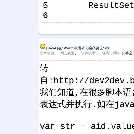
5 ResultSet rs
6
[JAVA]
在java中利用动态编译实现eval
文章收藏
,
网上资源
,
软件技术
,
电脑与网络
四裤全
转
自:http://dev2dev.b
我们知道,在很多脚本语
表达式并执行.如在javaS
var str = aid.va