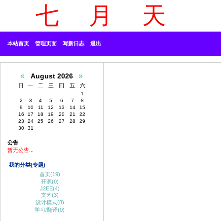
七 月 天
本站
首页
管理页面
写新日志
退出
«
»
August 2026
日
一
二
三
四
五
六
1
2
3
4
5
6
7
8
9
10
11
12
13
14
15
16
17
18
19
20
21
22
23
24
25
26
27
28
29
30
31
公告
暂无公告...
我的分类(专题)
首页(19)
开源(0)
J2EE(4)
文艺(3)
设计模式(8)
学习/翻译(0)